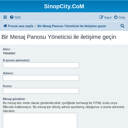
SinopCity.CoM
SSS
Kayıt
Giriş
A
Forum ana sayfa
Bir Mesaj Panosu Yöneticisi ile iletişime geçin
r
Bir Mesaj Panosu Yöneticisi ile iletişime geçin
a
Alıcı:
Yönetici
E-posta adresiniz:
Adınız:
Konu:
Mesaj gövdesi:
Bu mesaj düz metin olarak gönderilecektir, içeriğinde herhangi bir HTML kodu veya
BBcode kullanmayın. Bu mesaj için dönüş adresi ayarlamış olduğunuz e-posta adresiniz
olacaktır.