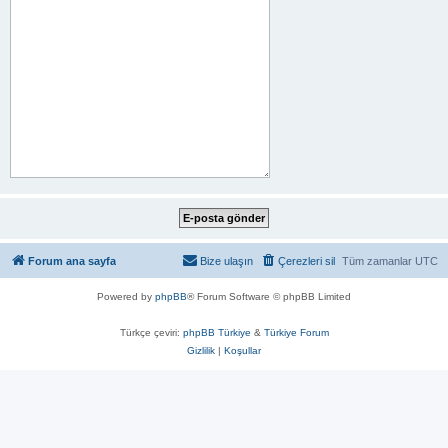
Forum ana sayfa
Bize ulaşın
Çerezleri sil
Tüm zamanlar
UTC
Powered by
phpBB
® Forum Software © phpBB Limited
Türkçe çeviri:
phpBB Türkiye
&
Türkiye Forum
Gizlilik
|
Koşullar