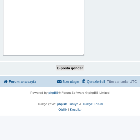
Forum ana sayfa
Bize ulaşın
Çerezleri sil
Tüm zamanlar
UTC
Powered by
phpBB
® Forum Software © phpBB Limited
Türkçe çeviri:
phpBB Türkiye
&
Türkiye Forum
Gizlilik
|
Koşullar