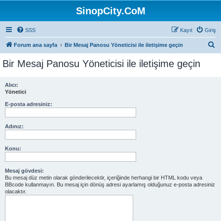
SinopCity.CoM
SSS
Kayıt
Giriş
A
Forum ana sayfa
Bir Mesaj Panosu Yöneticisi ile iletişime geçin
r
Bir Mesaj Panosu Yöneticisi ile iletişime geçin
a
Alıcı:
Yönetici
E-posta adresiniz:
Adınız:
Konu:
Mesaj gövdesi:
Bu mesaj düz metin olarak gönderilecektir, içeriğinde herhangi bir HTML kodu veya
BBcode kullanmayın. Bu mesaj için dönüş adresi ayarlamış olduğunuz e-posta adresiniz
olacaktır.