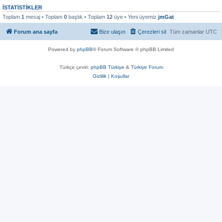
İSTATISTIKLER
Toplam
1
mesaj • Toplam
0
başlık • Toplam
12
üye • Yeni üyemiz
jmGat
Forum ana sayfa
Bize ulaşın
Çerezleri sil
Tüm zamanlar
UTC
Powered by
phpBB
® Forum Software © phpBB Limited
Türkçe çeviri:
phpBB Türkiye
&
Türkiye Forum
Gizlilik
|
Koşullar