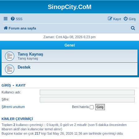
SinopCity.CoM
SSS
Kayıt
Giriş
A
Forum ana sayfa
r
Zaman: Cmt Ağu 08, 2026 6:23 pm
a
Genel
Tanış Kaynaş
Tanış kaynaş
Destek
GIRIŞ
•
KAYIT
Kullanıcı adı:
Şifre:
Şifremi unuttum
Beni hatırla
KIMLER ÇEVRIMIÇI
Toplam
2
kullanıcı çevrimiçi :: 0 kayıtlı, 0 gizli ve 2 misafir (son 5 dakika öncesinden
itibaren aktif olan kullanıcılar temel alınır)
Bugüne kadar en çok
217
kişi Sal May 26, 2026 11:36 am tarihinde çevrimiçi oldu