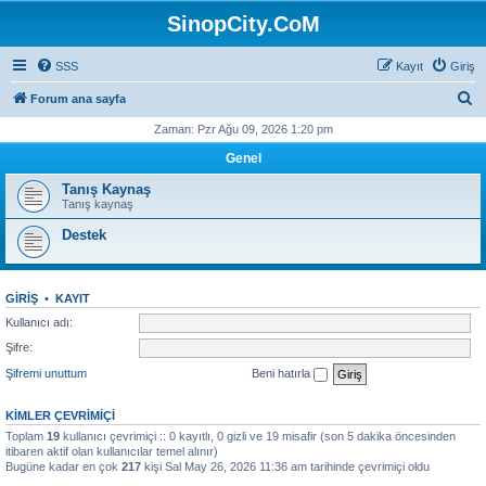
SinopCity.CoM
SSS
Kayıt
Giriş
A
Forum ana sayfa
r
Zaman: Pzr Ağu 09, 2026 1:20 pm
a
Genel
Tanış Kaynaş
Tanış kaynaş
Destek
GIRIŞ
•
KAYIT
Kullanıcı adı:
Şifre:
Şifremi unuttum
Beni hatırla
KIMLER ÇEVRIMIÇI
Toplam
19
kullanıcı çevrimiçi :: 0 kayıtlı, 0 gizli ve 19 misafir (son 5 dakika öncesinden
itibaren aktif olan kullanıcılar temel alınır)
Bugüne kadar en çok
217
kişi Sal May 26, 2026 11:36 am tarihinde çevrimiçi oldu