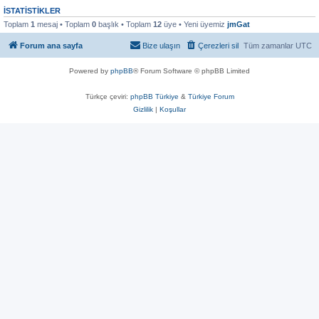
İSTATISTIKLER
Toplam
1
mesaj • Toplam
0
başlık • Toplam
12
üye • Yeni üyemiz
jmGat
Forum ana sayfa
Bize ulaşın
Çerezleri sil
Tüm zamanlar
UTC
Powered by
phpBB
® Forum Software © phpBB Limited
Türkçe çeviri:
phpBB Türkiye
&
Türkiye Forum
Gizlilik
|
Koşullar