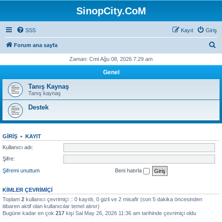
SinopCity.CoM
SSS
Kayıt
Giriş
A
Forum ana sayfa
r
Zaman: Cmt Ağu 08, 2026 7:29 am
a
Genel
Tanış Kaynaş
Tanış kaynaş
Destek
GIRIŞ
•
KAYIT
Kullanıcı adı:
Şifre:
Şifremi unuttum
Beni hatırla
KIMLER ÇEVRIMIÇI
Toplam
2
kullanıcı çevrimiçi :: 0 kayıtlı, 0 gizli ve 2 misafir (son 5 dakika öncesinden
itibaren aktif olan kullanıcılar temel alınır)
Bugüne kadar en çok
217
kişi Sal May 26, 2026 11:36 am tarihinde çevrimiçi oldu