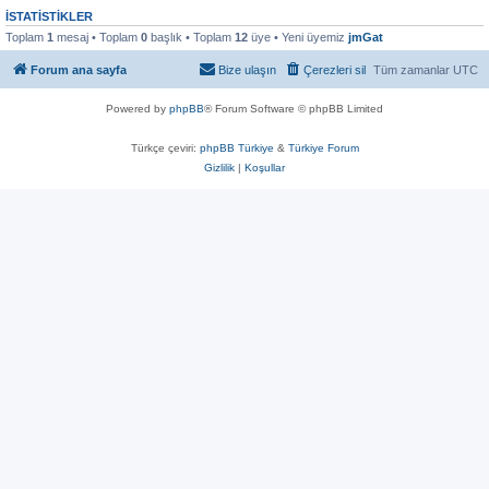
İSTATISTIKLER
Toplam
1
mesaj • Toplam
0
başlık • Toplam
12
üye • Yeni üyemiz
jmGat
Forum ana sayfa
Bize ulaşın
Çerezleri sil
Tüm zamanlar
UTC
Powered by
phpBB
® Forum Software © phpBB Limited
Türkçe çeviri:
phpBB Türkiye
&
Türkiye Forum
Gizlilik
|
Koşullar