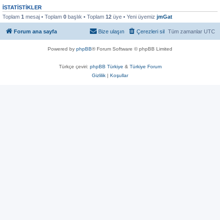
İSTATISTIKLER
Toplam
1
mesaj • Toplam
0
başlık • Toplam
12
üye • Yeni üyemiz
jmGat
Forum ana sayfa
Bize ulaşın
Çerezleri sil
Tüm zamanlar
UTC
Powered by
phpBB
® Forum Software © phpBB Limited
Türkçe çeviri:
phpBB Türkiye
&
Türkiye Forum
Gizlilik
|
Koşullar