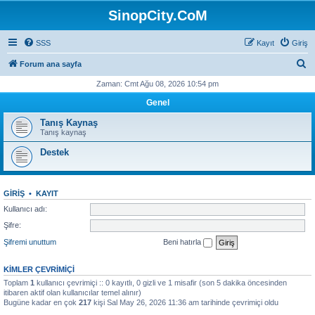
SinopCity.CoM
SSS
Kayıt
Giriş
A
Forum ana sayfa
r
Zaman: Cmt Ağu 08, 2026 10:54 pm
a
Genel
Tanış Kaynaş
Tanış kaynaş
Destek
GIRIŞ
•
KAYIT
Kullanıcı adı:
Şifre:
Şifremi unuttum
Beni hatırla
KIMLER ÇEVRIMIÇI
Toplam
1
kullanıcı çevrimiçi :: 0 kayıtlı, 0 gizli ve 1 misafir (son 5 dakika öncesinden
itibaren aktif olan kullanıcılar temel alınır)
Bugüne kadar en çok
217
kişi Sal May 26, 2026 11:36 am tarihinde çevrimiçi oldu