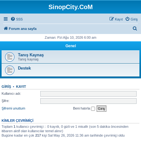
SinopCity.CoM
SSS
Kayıt
Giriş
A
Forum ana sayfa
r
Zaman: Pzt Ağu 10, 2026 6:00 am
a
Genel
Tanış Kaynaş
Tanış kaynaş
Destek
GIRIŞ
•
KAYIT
Kullanıcı adı:
Şifre:
Şifremi unuttum
Beni hatırla
KIMLER ÇEVRIMIÇI
Toplam
1
kullanıcı çevrimiçi :: 0 kayıtlı, 0 gizli ve 1 misafir (son 5 dakika öncesinden
itibaren aktif olan kullanıcılar temel alınır)
Bugüne kadar en çok
217
kişi Sal May 26, 2026 11:36 am tarihinde çevrimiçi oldu