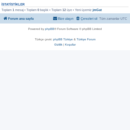
İSTATISTIKLER
Toplam
1
mesaj • Toplam
0
başlık • Toplam
12
üye • Yeni üyemiz
jmGat
Forum ana sayfa
Bize ulaşın
Çerezleri sil
Tüm zamanlar
UTC
Powered by
phpBB
® Forum Software © phpBB Limited
Türkçe çeviri:
phpBB Türkiye
&
Türkiye Forum
Gizlilik
|
Koşullar