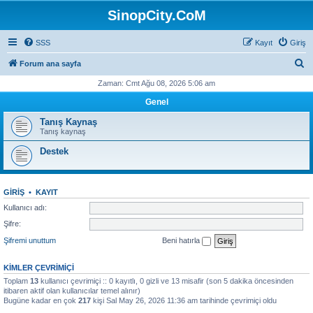
SinopCity.CoM
SSS
Kayıt
Giriş
A
Forum ana sayfa
r
Zaman: Cmt Ağu 08, 2026 5:06 am
a
Genel
Tanış Kaynaş
Tanış kaynaş
Destek
GIRIŞ
•
KAYIT
Kullanıcı adı:
Şifre:
Şifremi unuttum
Beni hatırla
KIMLER ÇEVRIMIÇI
Toplam
13
kullanıcı çevrimiçi :: 0 kayıtlı, 0 gizli ve 13 misafir (son 5 dakika öncesinden
itibaren aktif olan kullanıcılar temel alınır)
Bugüne kadar en çok
217
kişi Sal May 26, 2026 11:36 am tarihinde çevrimiçi oldu