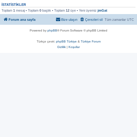
İSTATISTIKLER
Toplam
1
mesaj • Toplam
0
başlık • Toplam
12
üye • Yeni üyemiz
jmGat
Forum ana sayfa
Bize ulaşın
Çerezleri sil
Tüm zamanlar
UTC
Powered by
phpBB
® Forum Software © phpBB Limited
Türkçe çeviri:
phpBB Türkiye
&
Türkiye Forum
Gizlilik
|
Koşullar