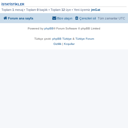
İSTATISTIKLER
Toplam
1
mesaj • Toplam
0
başlık • Toplam
12
üye • Yeni üyemiz
jmGat
Forum ana sayfa
Bize ulaşın
Çerezleri sil
Tüm zamanlar
UTC
Powered by
phpBB
® Forum Software © phpBB Limited
Türkçe çeviri:
phpBB Türkiye
&
Türkiye Forum
Gizlilik
|
Koşullar