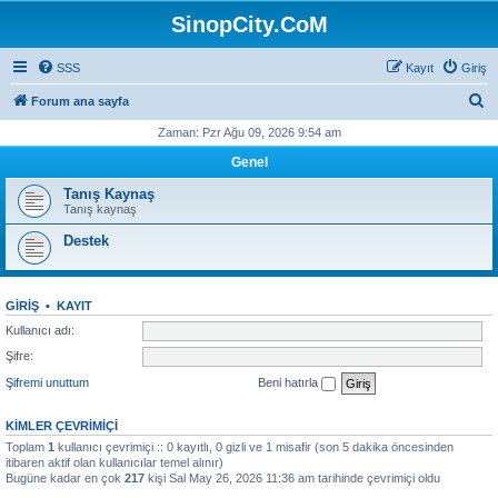
SinopCity.CoM
SSS
Kayıt
Giriş
A
Forum ana sayfa
r
Zaman: Pzr Ağu 09, 2026 9:54 am
a
Genel
Tanış Kaynaş
Tanış kaynaş
Destek
GIRIŞ
•
KAYIT
Kullanıcı adı:
Şifre:
Şifremi unuttum
Beni hatırla
KIMLER ÇEVRIMIÇI
Toplam
1
kullanıcı çevrimiçi :: 0 kayıtlı, 0 gizli ve 1 misafir (son 5 dakika öncesinden
itibaren aktif olan kullanıcılar temel alınır)
Bugüne kadar en çok
217
kişi Sal May 26, 2026 11:36 am tarihinde çevrimiçi oldu