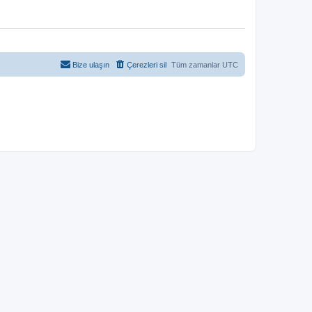
Bize ulaşın
Çerezleri sil
Tüm zamanlar
UTC