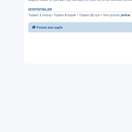
İSTATISTIKLER
Toplam
1
mesaj • Toplam
0
başlık • Toplam
12
üye • Yeni üyemiz
jmGat
Forum ana sayfa