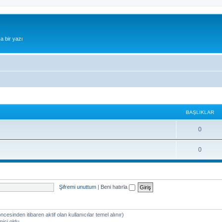
a bir yazı
BAŞLIKLAR
0
0
Şifremi unuttum
|
Beni hatırla
öncesinden itibaren aktif olan kullanıcılar temel alınır)
miçi oldu