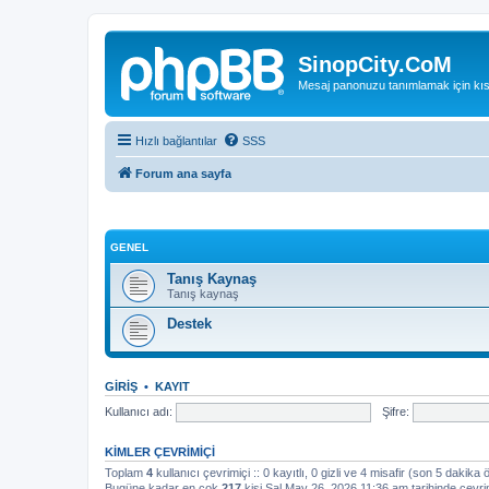
SinopCity.CoM
Mesaj panonuzu tanımlamak için kıs
Hızlı bağlantılar
SSS
Forum ana sayfa
GENEL
Tanış Kaynaş
Tanış kaynaş
Destek
GIRIŞ
•
KAYIT
Kullanıcı adı:
Şifre:
KIMLER ÇEVRIMIÇI
Toplam
4
kullanıcı çevrimiçi :: 0 kayıtlı, 0 gizli ve 4 misafir (son 5 dakika 
Bugüne kadar en çok
217
kişi Sal May 26, 2026 11:36 am tarihinde çevri