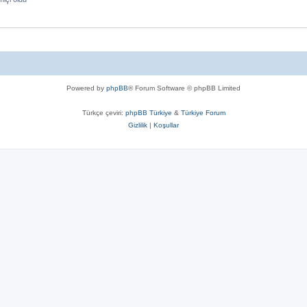
Powered by
phpBB
® Forum Software © phpBB Limited
Türkçe çeviri:
phpBB Türkiye
&
Türkiye Forum
Gizlilik
|
Koşullar