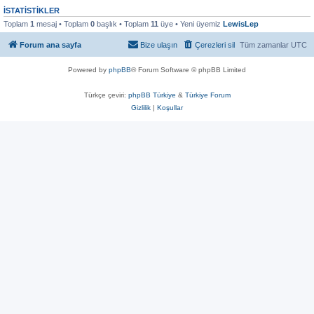
İSTATISTIKLER
Toplam
1
mesaj • Toplam
0
başlık • Toplam
11
üye • Yeni üyemiz
LewisLep
Forum ana sayfa
Bize ulaşın
Çerezleri sil
Tüm zamanlar
UTC
Powered by
phpBB
® Forum Software © phpBB Limited
Türkçe çeviri:
phpBB Türkiye
&
Türkiye Forum
Gizlilik
|
Koşullar