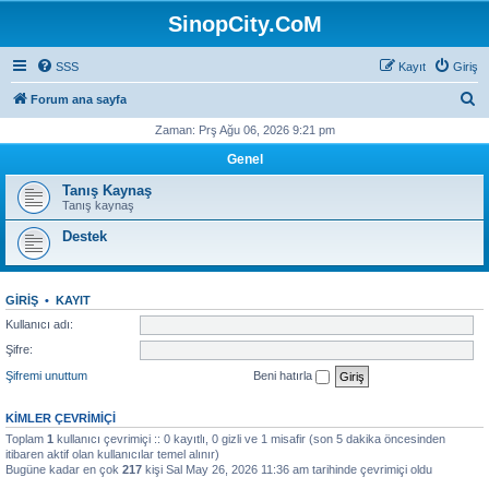
SinopCity.CoM
SSS
Kayıt
Giriş
A
Forum ana sayfa
r
Zaman: Prş Ağu 06, 2026 9:21 pm
a
Genel
Tanış Kaynaş
Tanış kaynaş
Destek
GIRIŞ
•
KAYIT
Kullanıcı adı:
Şifre:
Şifremi unuttum
Beni hatırla
KIMLER ÇEVRIMIÇI
Toplam
1
kullanıcı çevrimiçi :: 0 kayıtlı, 0 gizli ve 1 misafir (son 5 dakika öncesinden
itibaren aktif olan kullanıcılar temel alınır)
Bugüne kadar en çok
217
kişi Sal May 26, 2026 11:36 am tarihinde çevrimiçi oldu