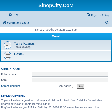
SinopCity.CoM
SSS
Kayıt
Giriş
A
Forum ana sayfa
r
Zaman: Pzr Ağu 09, 2026 10:04 am
a
Genel
Tanış Kaynaş
Tanış kaynaş
Destek
GIRIŞ
•
KAYIT
Kullanıcı adı:
Şifre:
Şifremi unuttum
Beni hatırla
KIMLER ÇEVRIMIÇI
Toplam
2
kullanıcı çevrimiçi :: 0 kayıtlı, 0 gizli ve 2 misafir (son 5 dakika öncesinden
itibaren aktif olan kullanıcılar temel alınır)
Bugüne kadar en çok
217
kişi Sal May 26, 2026 11:36 am tarihinde çevrimiçi oldu