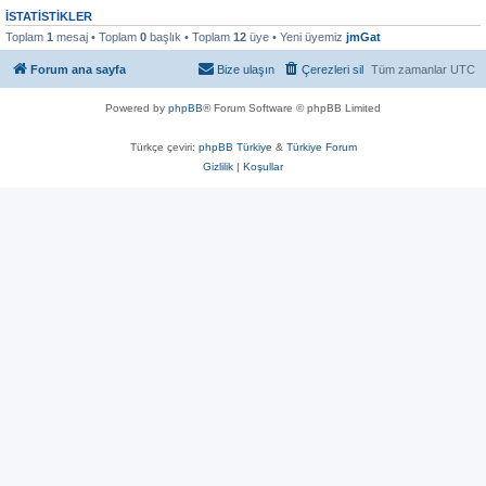
İSTATISTIKLER
Toplam
1
mesaj • Toplam
0
başlık • Toplam
12
üye • Yeni üyemiz
jmGat
Forum ana sayfa
Bize ulaşın
Çerezleri sil
Tüm zamanlar
UTC
Powered by
phpBB
® Forum Software © phpBB Limited
Türkçe çeviri:
phpBB Türkiye
&
Türkiye Forum
Gizlilik
|
Koşullar