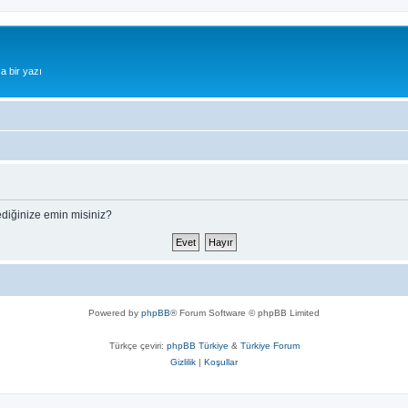
a bir yazı
ediğinize emin misiniz?
Powered by
phpBB
® Forum Software © phpBB Limited
Türkçe çeviri:
phpBB Türkiye
&
Türkiye Forum
Gizlilik
|
Koşullar