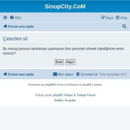
SinopCity.CoM
SSS
Kayıt
Giriş
A
Forum ana sayfa
r
Çerezleri sil
a
Bu mesaj panosu tarafından ayarlanan tüm çerezleri silmek istediğinize emin
misiniz?
Forum ana sayfa
Bize ulaşın
Çerezleri sil
Tüm zamanlar
UTC
Powered by
phpBB
® Forum Software © phpBB Limited
Türkçe çeviri:
phpBB Türkiye
&
Türkiye Forum
Gizlilik
|
Koşullar