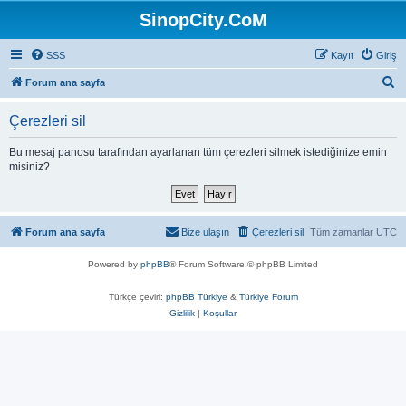
SinopCity.CoM
SSS
Kayıt
Giriş
A
Forum ana sayfa
r
Çerezleri sil
a
Bu mesaj panosu tarafından ayarlanan tüm çerezleri silmek istediğinize emin
misiniz?
Forum ana sayfa
Bize ulaşın
Çerezleri sil
Tüm zamanlar
UTC
Powered by
phpBB
® Forum Software © phpBB Limited
Türkçe çeviri:
phpBB Türkiye
&
Türkiye Forum
Gizlilik
|
Koşullar