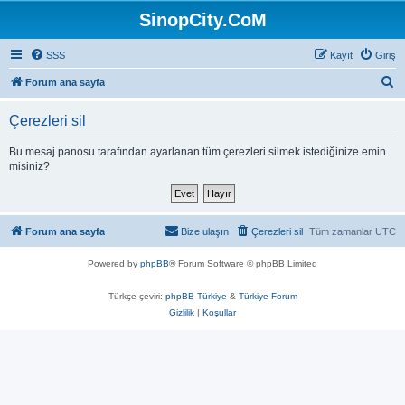
SinopCity.CoM
SSS
Kayıt
Giriş
A
Forum ana sayfa
r
Çerezleri sil
a
Bu mesaj panosu tarafından ayarlanan tüm çerezleri silmek istediğinize emin
misiniz?
Forum ana sayfa
Bize ulaşın
Çerezleri sil
Tüm zamanlar
UTC
Powered by
phpBB
® Forum Software © phpBB Limited
Türkçe çeviri:
phpBB Türkiye
&
Türkiye Forum
Gizlilik
|
Koşullar