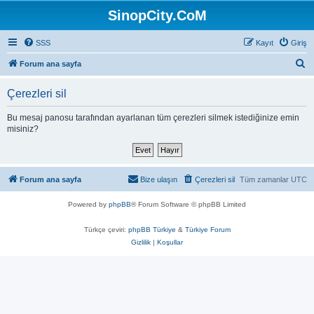
SinopCity.CoM
SSS
Kayıt
Giriş
A
Forum ana sayfa
r
Çerezleri sil
a
Bu mesaj panosu tarafından ayarlanan tüm çerezleri silmek istediğinize emin
misiniz?
Forum ana sayfa
Bize ulaşın
Çerezleri sil
Tüm zamanlar
UTC
Powered by
phpBB
® Forum Software © phpBB Limited
Türkçe çeviri:
phpBB Türkiye
&
Türkiye Forum
Gizlilik
|
Koşullar