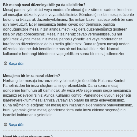
Bir mesajı nasıl düzenleyebilir ya da silebilirim?
Mesaj panosu yöneticisi veya moderatör olmadığınız sürece, sadece kendinize
ait mesajları düzenleyebilir veya silebilirsiniz. Gönderdiğiniz bir mesajı düzenle
butonuna tıklayarak düzenleyebilirsiniz (bu imkan bazen sadece belirli bir süre
için mevcuttur). Eğer mesajınıza birileri cevap göndermişse, başlığa
döndüğünüzde mesajınızın altında metni kaç defa düzenlediğinizi gösteren
kısa bir yazı göreceksiniz. Mesajınıza henüz cevap verilmemişse, bu not
görülmez. Ayrıca mesajınız mesaj panosu yöneticileri veya moderatörler
tarafından düzenlenince de bu metin görünmez. Buna rağmen mesajı neden
düzenlediklerine dair kendilerine has bir not bırakabilirler. Not: Normal
kullanıcılar herhangi birinden cevap geldikten sonra bir mesajı silemezler.
Başa dön
Mesajıma bir imza nasıl eklerim?
Herhangi bir mesaja imzanızı ekleyebilmek için öncelikle Kullanıcı Kontrol
Panelinizden bir imza oluşturmanız gerekmektedir. Daha sonra mesaj
gönderme formunun alt kısmındaki
Bir imza ekle
seçeneğini seçip mesajınıza
imzanızı ekleyebilirsiniz. Ayrıca Kullanıcı Kontrol Panelindeki uygun seçeneği
işaretleyerek tüm mesajlarınıza varsayılan olarak bir imza ekleyebilirsiniz.
Buna rağmen dilediğiniz her mesaj için imzanızın eklenmesini önleyebilirsiniz,
bunu yapmak içinse mesaj gönderme formunda imza ekleme seçeneğinin
işaretini kaldırmanız yeterlidir.
Başa dön