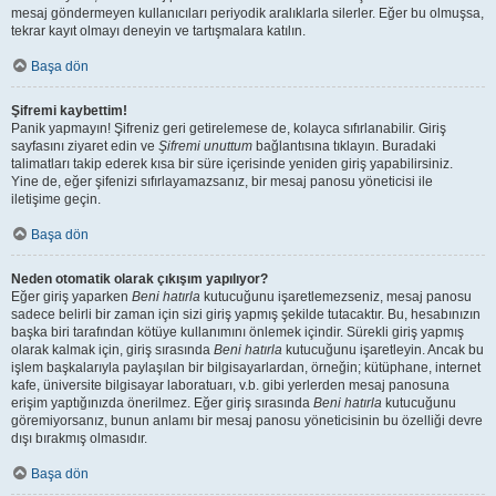
mesaj göndermeyen kullanıcıları periyodik aralıklarla silerler. Eğer bu olmuşsa,
tekrar kayıt olmayı deneyin ve tartışmalara katılın.
Başa dön
Şifremi kaybettim!
Panik yapmayın! Şifreniz geri getirelemese de, kolayca sıfırlanabilir. Giriş
sayfasını ziyaret edin ve
Şifremi unuttum
bağlantısına tıklayın. Buradaki
talimatları takip ederek kısa bir süre içerisinde yeniden giriş yapabilirsiniz.
Yine de, eğer şifenizi sıfırlayamazsanız, bir mesaj panosu yöneticisi ile
iletişime geçin.
Başa dön
Neden otomatik olarak çıkışım yapılıyor?
Eğer giriş yaparken
Beni hatırla
kutucuğunu işaretlemezseniz, mesaj panosu
sadece belirli bir zaman için sizi giriş yapmış şekilde tutacaktır. Bu, hesabınızın
başka biri tarafından kötüye kullanımını önlemek içindir. Sürekli giriş yapmış
olarak kalmak için, giriş sırasında
Beni hatırla
kutucuğunu işaretleyin. Ancak bu
işlem başkalarıyla paylaşılan bir bilgisayarlardan, örneğin; kütüphane, internet
kafe, üniversite bilgisayar laboratuarı, v.b. gibi yerlerden mesaj panosuna
erişim yaptığınızda önerilmez. Eğer giriş sırasında
Beni hatırla
kutucuğunu
göremiyorsanız, bunun anlamı bir mesaj panosu yöneticisinin bu özelliği devre
dışı bırakmış olmasıdır.
Başa dön