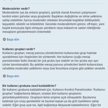
Moderatörler nedir?
Moderatörler (ya da onların grupları), günlük olarak forumun çalışmasını
kontrol eden şahıslar veya gruplardır. Başlıkları değiştirme ve silme yetkisine
sahip olabilirler. Ayrıca moderatör oldukları forumdaki başlıkları kilitleyebilir,
taşıyabilir, silebilir ve bölebilirler. Genelde moderatörlerin görevi, off-topic, yani
başlık konusuyla ilgisi olmayan yanıtların veya hakaret ve saldırı niteliğinde
mesajların gönderilmesini önlemektir.
Başa dön
Kullanıcı grupları nedir?
Kullanıcı grupları, mesaj panosu yöneticilerinin kullanıcıları grup halinde
ayırabilmesi için öngörülen bir yöntemdir. Her kullanıcı (çoğu mesaj
panolarından farklı olarak) bir çok gruba üye olabilir ve her gruba ayrı ayrı
izinler tanımlanabilir. Bu şekilde mesaj panosu yöneticileri belirli kullanıcılara
rahatlıkla moderatör yetkilerini veya özel forumlara erişme gibi yetkiler verebilir.
Başa dön
Bir kullanıcı grubuna nasıl katılabilirim?
Bir kullanıcı grubuna katılabilmek için, Kullanıcı Kontrol Panelinizden “Kullanıcı
grupları” bağlantısına tıklayın; oradan tüm kullanıcı gruplarını
görüntüleyebilirsiniz. Grupların tümü erişime açık olmayabilir. Bazılarına
katılmak için onay gerekebilir ve bazıları kapalı ya da gizli üyeliklere sahip
olabilir. Eğer grup açık ise, ilgili bağlantıya tıklayarak katılabilirsiniz. Eğer bir