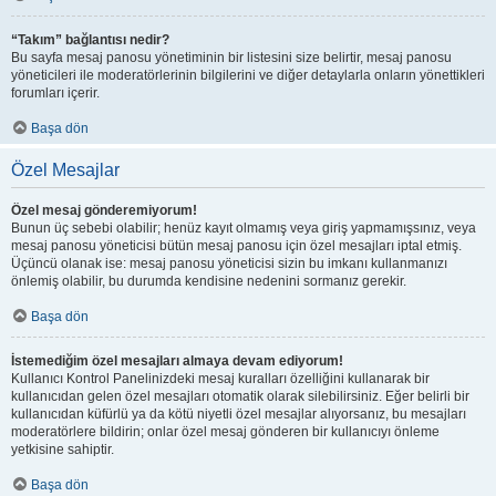
“Takım” bağlantısı nedir?
Bu sayfa mesaj panosu yönetiminin bir listesini size belirtir, mesaj panosu
yöneticileri ile moderatörlerinin bilgilerini ve diğer detaylarla onların yönettikleri
forumları içerir.
Başa dön
Özel Mesajlar
Özel mesaj gönderemiyorum!
Bunun üç sebebi olabilir; henüz kayıt olmamış veya giriş yapmamışsınız, veya
mesaj panosu yöneticisi bütün mesaj panosu için özel mesajları iptal etmiş.
Üçüncü olanak ise: mesaj panosu yöneticisi sizin bu imkanı kullanmanızı
önlemiş olabilir, bu durumda kendisine nedenini sormanız gerekir.
Başa dön
İstemediğim özel mesajları almaya devam ediyorum!
Kullanıcı Kontrol Panelinizdeki mesaj kuralları özelliğini kullanarak bir
kullanıcıdan gelen özel mesajları otomatik olarak silebilirsiniz. Eğer belirli bir
kullanıcıdan küfürlü ya da kötü niyetli özel mesajlar alıyorsanız, bu mesajları
moderatörlere bildirin; onlar özel mesaj gönderen bir kullanıcıyı önleme
yetkisine sahiptir.
Başa dön