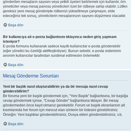
gönderilen mesajların sayısını veya yetkili üyeleri belirlemek için kullanılır, örn.
yöneticiler veya mesaj panosu yöneticileri özel bir rütbeye sahip olabilir. Lütfen
gereksiz yere mesaj gönderipte rütbenizi yükseltmeye çalışmayın, elde
edeceğiniz tek sonuç, yöneticilerin mesajlarınızın sayısını düşürmesi olacaktır.
Başa dön
Bir kullanıcıya ait e-posta bağlantısını tıklayınca neden giriş yapmam
isteniyor?
E-posta formunu kullanarak sadece kayıtlı kullanıcılar e-posta gönderebilir
(eğer yönetici bu özelliği aktifleştirdiyse). Bunun sebebi, e-posta sisteminin
anonim kullanıcılar tarafından suistimal edilmesini önlemektir.
Başa dön
Mesaj Gönderme Sorunları
Yeni bir başlık nasıl oluşturabilirim ya da bir mesaja nasıl cevap
gönderebilirim?
Bir foruma yeni bir başlık göndermek için, "Yeni Başlık" bağlantısına, bir başlığa
cevap göndermek içinse, "Cevap Gönder" bağlantısına tıklayın. Bir mesaj
göndermeden önce kayıt olmanız gerekebilir. Forum ve başlık ekranlarının alt
kısımlarında her forum için mevcut olan izinlerin bir listesini görebilirsiniz.
Örneğin: Yeni başlıklar gönderebilirsiniz, Dosya ekleri gönderebilirsiniz, v.b.
Başa dön