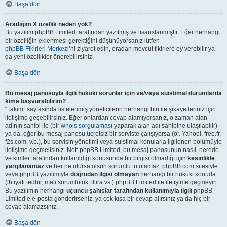
Başa dön
Aradığım X özellik neden yok?
Bu yazılım phpBB Limited tarafından yazılmış ve lisanslanmıştır. Eğer herhangi
bir özelliğin eklenmesi gerektiğini düşünüyorsanız lütfen
phpBB Fikirleri Merkezi
’ni ziyaret edin, oradan mevcut fikirlere oy verebilir ya
da yeni özellikler önerebilirsiniz.
Başa dön
Bu mesaj panosuyla ilgili hukuki sorunlar için ve/veya suistimal durumlarda
kime başvurabilirim?
“Takım” sayfasında listelenmiş yöneticilerin herhangi biri ile şikayetleriniz için
iletişime geçebilirsiniz. Eğer onlardan cevap alamıyorsanız, o zaman alan
adının sahibi ile (bir
whois sorgulaması
yaparak alan adı sahibine ulaşılabilir)
ya da, eğer bu mesaj panosu ücretsiz bir serviste çalışıyorsa (ör. Yahoo!, free.fr,
f2s.com, v.b.), bu servisin yönetimi veya suistimal konularla ilgilenen bölümüyle
iletişime geçmelisiniz. Not: phpBB Limited, bu mesaj panosunun nasıl, nerede
ve kimler tarafından kullanıldığı konusunda bir bilgisi olmadığı için
kesinlikle
yargılanamaz
ve her ne olursa olsun sorumlu tutulamaz. phpBB.com sitesiyle
veya phpBB yazılımıyla
doğrudan ilgisi olmayan
herhangi bir hukuki konuda
(ihtiyati tedbir, mali sorumluluk, iftira vs.) phpBB Limited ile iletişime geçmeyin.
Bu yazılımın herhangi
üçüncü şahıslar tarafından kullanımıyla ilgili
phpBB
Limited’e e-posta gönderirseniz, ya çok kısa bir cevap alırsınız ya da hiç bir
cevap alamazsınız.
Başa dön