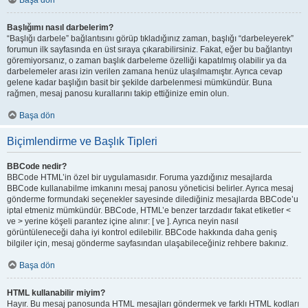
Başa dön
Başlığımı nasıl darbelerim?
“Başlığı darbele” bağlantısını görüp tıkladığınız zaman, başlığı “darbeleyerek”
forumun ilk sayfasında en üst sıraya çıkarabilirsiniz. Fakat, eğer bu bağlantıyı
göremiyorsanız, o zaman başlık darbeleme özelliği kapatılmış olabilir ya da
darbelemeler arası izin verilen zamana henüz ulaşılmamıştır. Ayrıca cevap
gelene kadar başlığın basit bir şekilde darbelenmesi mümkündür. Buna
rağmen, mesaj panosu kurallarını takip ettiğinize emin olun.
Başa dön
Biçimlendirme ve Başlık Tipleri
BBCode nedir?
BBCode HTML’in özel bir uygulamasıdır. Foruma yazdığınız mesajlarda
BBCode kullanabilme imkanını mesaj panosu yöneticisi belirler. Ayrıca mesaj
gönderme formundaki seçenekler sayesinde dilediğiniz mesajlarda BBCode’u
iptal etmeniz mümkündür. BBCode, HTML’e benzer tarzdadır fakat etiketler <
ve > yerine köşeli parantez içine alınır: [ ve ]. Ayrıca neyin nasıl
görüntüleneceği daha iyi kontrol edilebilir. BBCode hakkında daha geniş
bilgiler için, mesaj gönderme sayfasından ulaşabileceğiniz rehbere bakınız.
Başa dön
HTML kullanabilir miyim?
Hayır. Bu mesaj panosunda HTML mesajları göndermek ve farklı HTML kodları