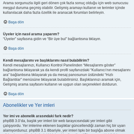
Arama sorgunuzla ilgili geri dönen çok fazla sonuç olduğu için web sunucusu
meşgul duruma geçmiş olabilir. Gelişmiş aramayı kullanın ve terimler içinde
kullanılacak daha fazla özellik ile aranacak forumları belirleyin.
Başa dön
Üyeler için nasıl arama yaparım?
“Üyeler” sayfasına gidin ve “Bir üye bul” bağlantısına tıklayın.
Başa dön
Kendi mesajlarımı ve başlıklarımı nasıl bulabilirim?
Kendi mesajlarınızı, Kullanıcı Kontrol Panelinden “Mesajlarımı göster”
bağlantısına tıklayarak ya da kendi profil sayfanızdaki “Kullanıcı’nın mesajlarını
ara” bağlantısına tıklayarak ya da mesaj panosunun üstündeki “Hızlı
Bağlantılar” menüsüne tıklayarak bulabilirsiniz. Başlıklarınızı aramak için,
Gelişmiş arama sayfasını kullanın ve uygun olan seçenekleri doldurun.
Başa dön
Abonelikler ve Yer imleri
Yer imi ve abonelik arasındaki fark nedir?
phpBB 3.0’da, başlık yer imleri bir web tarayıcısındaki yer imleri gibi
çalışıyordu. Yer imlerine eklenen başlıklar güncellendiği zaman hiç bir uyarı
alamıyordunuz. phpBB 3.1 itibariyle, yer imleri tıpkı bir başlığa abone olmak