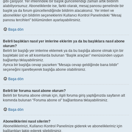
gibi çalışıyor. Yer imlerindeki bir başlık güncellendiği zaman artık bildirim
alabiliyorsunuz. Aboneliklerde ise, farklı olarak, mesaj panosu genelinde bir
başlık ya da forum güncellendiğinde bildirim alacaksınız. Yer imleri ve
abonelikler için bildirim seçeneklerini Kullanıcı Kontrol Panelindeki “Mesaj
panosu tercihleri” bölümünden ayarlayabilirsiniz.
Başa dön
Belirli başlıkları nasıl yer imlerine eklerim ya da bu başlıklara nasıl abone
olurum?
Belirli bir başlığı yer imlerine eklemek ya da bu başlığa abone olmak için bir
başlıktaki üst ve alt kısımlarda bulunan “Başlık araçları” menüsünden uygun
bağlantıyı tıklayabilirsiniz.
Ayrıca bir başlığa cevap yazarken “Mesaja cevap geldiğinde bana bildir”
seçeneğini işaretleyerek başlığa abone olabilirsiniz.
Başa dön
Belirli bir foruma nasıl abone olurum?
Belirli bir foruma abone olmak için, ilgili foruma giriş yaptığınızda sayfanın alt
kısmında bulunan “Foruma abone ol” bağlantısına tıklayabilirsiniz.
Başa dön
Aboneliklerimi nasıl silerim?
Aboneliklerinizi, Kullanıcı Kontrol Panelinize giderek ve abonelikleriniz için
bağlantıları takip ederek silebilirsiniz.