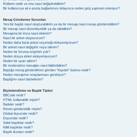
Rütbem nedir ve onu nasıl değiştirebilirim?
Bir kullanıcıya ait e-posta bağlantısını tıklayınca neden giriş yapmam isteniyor?
Mesaj Gönderme Sorunları
Yeni bir başlık nasıl oluşturabilirim ya da bir mesaja nasıl cevap gönderebilirim?
Bir mesajı nasıl düzenleyebilir ya da silebilirim?
Mesajıma bir imza nasıl eklerim?
Nasıl bir anket oluştururum?
Neden daha fazla anket seçeneği ekleyemiyorum?
Bir anketi nasıl değiştirir veya silerim?
Neden bir foruma erişimim yok?
Neden dosya ekleri ekleyemiyorum?
Neden bir uyarı aldım?
Bir moderatöre mesajları nasıl bildirebilirim?
Başlığa mesaj gönderilirken görülen “Kaydet” butonu nedir?
Neden mesajımın onaylanması gerekiyor?
Başlığımı nasıl darbelerim?
Biçimlendirme ve Başlık Tipleri
BBCode nedir?
HTML kullanabilir miyim?
İfadeler nedir?
Resim gönderebilir miyim?
Global duyurular nedir?
Duyurular nedir?
Sabit başlıklar nedir?
Kilitli başlıklar nedir?
Başlık ikonları nedir?