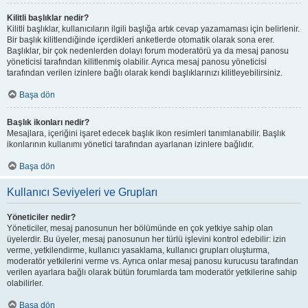
Kilitli başlıklar nedir?
Kilitli başlıklar, kullanıcıların ilgili başlığa artık cevap yazamaması için belirlenir.
Bir başlık kilitlendiğinde içerdikleri anketlerde otomatik olarak sona erer.
Başlıklar, bir çok nedenlerden dolayı forum moderatörü ya da mesaj panosu
yöneticisi tarafından kilitlenmiş olabilir. Ayrıca mesaj panosu yöneticisi
tarafından verilen izinlere bağlı olarak kendi başlıklarınızı kilitleyebilirsiniz.
Başa dön
Başlık ikonları nedir?
Mesajlara, içeriğini işaret edecek başlık ikon resimleri tanımlanabilir. Başlık
ikonlarının kullanımı yönetici tarafından ayarlanan izinlere bağlıdır.
Başa dön
Kullanıcı Seviyeleri ve Grupları
Yöneticiler nedir?
Yöneticiler, mesaj panosunun her bölümünde en çok yetkiye sahip olan
üyelerdir. Bu üyeler, mesaj panosunun her türlü işlevini kontrol edebilir: izin
verme, yetkilendirme, kullanıcı yasaklama, kullanıcı grupları oluşturma,
moderatör yetkilerini verme vs. Ayrıca onlar mesaj panosu kurucusu tarafından
verilen ayarlara bağlı olarak bütün forumlarda tam moderatör yetkilerine sahip
olabilirler.
Başa dön