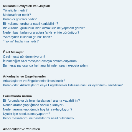
Kullanıcı Seviyeleri ve Grupları
Yöneticiler nedir?
Moderatörler nedir?
Kullanıcı grupları nedir?
Bir kullanıcı grubuna nasıl katılabilirim?
Bir kullanıcı grubunun lideri olmak için ne yapmam gerek?
Neden bazı kullanıcı grupları farklı renkte görünüyor?
“Varsayılan kullanıcı grubu” nedir?
“Takım” bağlantısı nedir?
Özel Mesajlar
Özel mesaj gönderemiyorum!
İstemediğim özel mesajları almaya devam ediyorum!
Bu mesaj panosunda herhangi birinden spam e-posta aldım!
Arkadaşlar ve Engellenenler
Arkadaşlarım ve Engellenenler listesi nedir?
Kullanıcıları Arkadaşlarım veya Engellenenler listesine nasıl ekleyebilirim / silebilirim?
Forumlarda Arama
Bir forumda ya da forumlarda nasıl arama yapabilirim?
Neden arama yaptığımda sonuç çıkmıyor?
Neden arama yaptığımda boş bir sayfa çıkıyor!?
Üyeler için nasıl arama yaparım?
Kendi mesajlarımı ve başlıklarımı nasıl bulabilirim?
Abonelikler ve Yer imleri