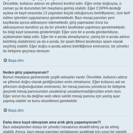
Öncelikle, kullanıcı adınızı ve şifrenizi kontrol edin. Eğer onlar doğruysa, o
zaman şu iki durumdan biri meydana gelmiş olabilir. Eğer COPPA desteği
açıksa ve kayıt sırasında 13 yaşından küçük olduğunuzu belirttiyseniz, size tarif
edilen işlemleri uygulamanız gerekmektedir. Bazı mesaj panoları yeni
kayıtlarda ayrıca aktivasyon istemektedir, giriş yapmadan önce bu
aktivasyonun kendiniz ya da bir yönetici tarafından yapılması gerekmektedir;
bu bilgi kayıt sırasında gösterilmiştir. Eğer size bir e-posta gönderildiyse,
açıklamaları takip edin. Eğer bir e-posta almadıysanız, yanlış bir e-posta adresi
belirtmiş olabilirsiniz ya da e-posta, bir spam filtresi tarafından spam olarak
seçilmiş olabilir. Eğer doğru e-posta adresi belirttiğinize eminseniz, bir yönetici
ile iletişime geçmeyi deneyin.
Başa dön
Neden giriş yapamıyorum?
Bunun meydana gelmesinde çeşitli sebepler vardır. Öncelikle, kullanıcı adınız
ve şifrenizi doğru olarak girdiğinizden emin olmalısınız. Eğer kullanıcı adı ve
şifrenizin doğruluğundan eminseniz, bir mesaj panosu yöneticisi ile iletişime
geçerek mesaj panosundan yasaklanıp yasaklanmadığınızdan emin olun.
Eğer sorun bu da değilse web sitesi sahibi mesaj panosu için yanlış ayar
yapmış olabilir ve bunu düzeltmesi gerekebilir.
Başa dön
Daha önce kayıt olmuştum ama artık giriş yapamıyorum?!
Bazı sebeplerden dolayı bir yönetici hesabınızı deaktif etmiş ya da silmiş
olabilir. Ayrıca, bazı mesaj panoları veritabanını azaltmak için uzun bir süredir