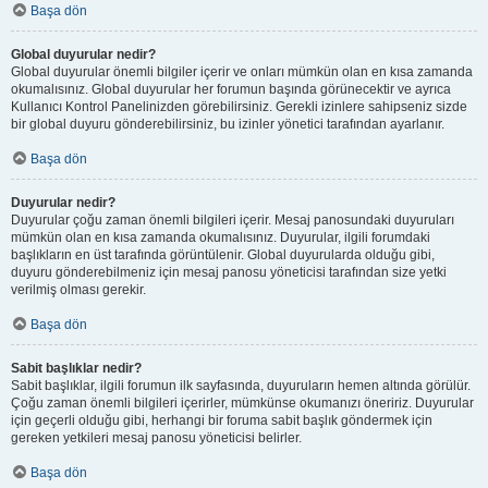
Başa dön
Global duyurular nedir?
Global duyurular önemli bilgiler içerir ve onları mümkün olan en kısa zamanda
okumalısınız. Global duyurular her forumun başında görünecektir ve ayrıca
Kullanıcı Kontrol Panelinizden görebilirsiniz. Gerekli izinlere sahipseniz sizde
bir global duyuru gönderebilirsiniz, bu izinler yönetici tarafından ayarlanır.
Başa dön
Duyurular nedir?
Duyurular çoğu zaman önemli bilgileri içerir. Mesaj panosundaki duyuruları
mümkün olan en kısa zamanda okumalısınız. Duyurular, ilgili forumdaki
başlıkların en üst tarafında görüntülenir. Global duyurularda olduğu gibi,
duyuru gönderebilmeniz için mesaj panosu yöneticisi tarafından size yetki
verilmiş olması gerekir.
Başa dön
Sabit başlıklar nedir?
Sabit başlıklar, ilgili forumun ilk sayfasında, duyuruların hemen altında görülür.
Çoğu zaman önemli bilgileri içerirler, mümkünse okumanızı öneririz. Duyurular
için geçerli olduğu gibi, herhangi bir foruma sabit başlık göndermek için
gereken yetkileri mesaj panosu yöneticisi belirler.
Başa dön