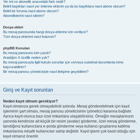
Yer imi ve abonelik arasındaki fark nedir?
Belirli başlıkları nasıl yer imlerine eklerim ya da bu başlıklara nasıl abone olurum?
Belirli bir foruma nasıl abone olurum?
Aboneliklerimi nasıl silerim?
Dosya ekleri
Bu mesaj panosunda hangi dosya eklerine izin veriliyor?
Tüm dosya eklerimi nasıl bulurum?
phpBB Konuları
Bu mesaj panosunu kim yazdı?
Aradığım X özellik neden yok?
Bu mesaj panosuyla ilgili hukuki sorunlar için ve/veya suistimal durumlarda kime
başvurabilirim?
Bir mesaj panosu yöneticisiyle nasıl iletişime geçebilirim?
Giriş ve Kayıt sorunları
Neden kayıt olmam gerekiyor?
Kayıt olmanıza gerek olmayabilirdi aslında. Mesaj gönderebilmek için kayıt
işleminin şart olması, mesaj panosu yöneticisinin (yönetici) kararına bağlıdır.
Ayrıca kayıt olunca bazı özel imkanlara ulaşabilirsiniz. Örneğin mesajlarınızın
yanında kendinize ait küçük bir resim (avatar) gösterme, özel mesaj gönderme,
tanıdığınız kullanıcılara e-posta gönderme veya kullanıcı gruplarına katılma
imkanlarına misafir kullanıcılar sahip değildir. Kayıt işlemi çok basit olduğu için
kayıt olmanız önerilir.