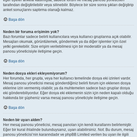
eğer üyeler ankete katılmışsa, sadece forum ve mesaj panosu yöneticileri
tarafından değiştirilebilir veya silinebilir. Böylece bir süre sonra şıkları değiştirip
anket sonuçlarını saptırma olanağı kalmaz.
Başa dön
Neden bir foruma erişimim yok?
Bazı forumlar sadece belirli kullanıcılara veya kullanıcı gruplarına açık olabilir.
Mesajları okumak, görüntülemek, göndermek ya da diğer işlemler için özel
yetki gerekebilir. Size erişim verilebilmesi için bir moderatör ya da mesaj
panosu yöneticisiyle iletişime geçin.
Başa dön
Neden dosya ekleri ekleyemiyorum?
Her forumda, her grupta, veya her kullanıcı temelinde dosya eki izinleri vardır.
Mesaj panosu yöneticisi mesaj gönderdiğiniz belirli forum için eklenen dosya
eklerine izin vermemiş olabilir, ya da muhtemelen sadece bazı gruplar dosya
eki gönderebiliyordur. Eğer dosya eki eklemenin sizin için neden kapalı olduğu
hakkında bir şüpheniz varsa mesaj panosu yöneticiyle iletişime geçin.
Başa dön
Neden bir uyarı aldım?
Her mesaj panosu yöneticisi, mesaj panoları için kendi kurallarını belirlemiştir.
Eğer bir kural ihlalinde bulunduysanız, uyarı alabilirsiniz. Not: Bu durum, mesaj
panosu yöneticisi’nin kararındadır ve phpBB Limited verilen bu uyarı ile ilgili