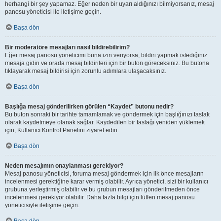
herhangi bir şey yapamaz. Eğer neden bir uyarı aldığınızı bilmiyorsanız, mesaj
panosu yöneticisi ile iletişime geçin.
Başa dön
Bir moderatöre mesajları nasıl bildirebilirim?
Eğer mesaj panosu yöneticimi buna izin veriyorsa, bildiri yapmak istediğiniz
mesaja gidin ve orada mesaj bildirileri için bir buton göreceksiniz. Bu butona
tıklayarak mesaj bildirisi için zorunlu adımlara ulaşacaksınız.
Başa dön
Başlığa mesaj gönderilirken görülen “Kaydet” butonu nedir?
Bu buton sonraki bir tarihte tamamlamak ve göndermek için başlığınızı taslak
olarak kaydetmeye olanak sağlar. Kaydedilen bir taslağı yeniden yüklemek
için, Kullanıcı Kontrol Panelini ziyaret edin.
Başa dön
Neden mesajımın onaylanması gerekiyor?
Mesaj panosu yöneticisi, foruma mesaj göndermek için ilk önce mesajların
incelenmesi gerektiğine karar vermiş olabilir. Ayrıca yönetici, sizi bir kullanıcı
grubuna yerleştirmiş olabilir ve bu grubun mesajları gönderilmeden önce
incelenmesi gerekiyor olabilir. Daha fazla bilgi için lütfen mesaj panosu
yöneticisiyle iletişime geçin.