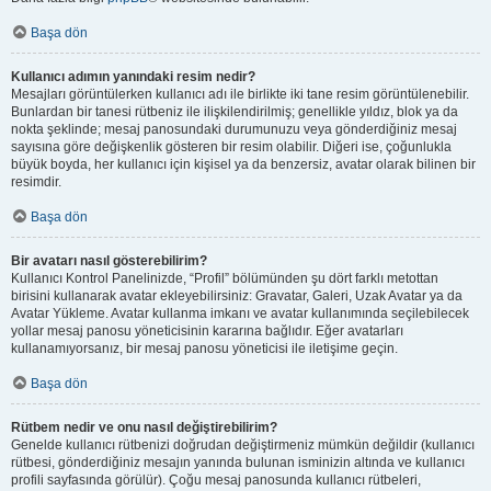
Başa dön
Kullanıcı adımın yanındaki resim nedir?
Mesajları görüntülerken kullanıcı adı ile birlikte iki tane resim görüntülenebilir.
Bunlardan bir tanesi rütbeniz ile ilişkilendirilmiş; genellikle yıldız, blok ya da
nokta şeklinde; mesaj panosundaki durumunuzu veya gönderdiğiniz mesaj
sayısına göre değişkenlik gösteren bir resim olabilir. Diğeri ise, çoğunlukla
büyük boyda, her kullanıcı için kişisel ya da benzersiz, avatar olarak bilinen bir
resimdir.
Başa dön
Bir avatarı nasıl gösterebilirim?
Kullanıcı Kontrol Panelinizde, “Profil” bölümünden şu dört farklı metottan
birisini kullanarak avatar ekleyebilirsiniz: Gravatar, Galeri, Uzak Avatar ya da
Avatar Yükleme. Avatar kullanma imkanı ve avatar kullanımında seçilebilecek
yollar mesaj panosu yöneticisinin kararına bağlıdır. Eğer avatarları
kullanamıyorsanız, bir mesaj panosu yöneticisi ile iletişime geçin.
Başa dön
Rütbem nedir ve onu nasıl değiştirebilirim?
Genelde kullanıcı rütbenizi doğrudan değiştirmeniz mümkün değildir (kullanıcı
rütbesi, gönderdiğiniz mesajın yanında bulunan isminizin altında ve kullanıcı
profili sayfasında görülür). Çoğu mesaj panosunda kullanıcı rütbeleri,