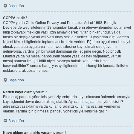
Başa dön
COPPA nedir?
COPPA ya da Child Online Privacy and Protection Act of 1998, Birleşik
Devletlerde web sitelerinin 13 yaşından küçüklerin ebeveynlerinden potansiyel
bilgi toplayabilmek için yazılı izin almayı gerekli tutan bir kanundur, ya da
başka bir deyişle yasal veli/vasi onay şeklidir, veliler 13 yaşından küçüklerden
kişisel kimlik bilgilerinin toplanması için izin verirler. Eğer bu uygulama ile kayıt
olmak ya da bu uygulama ile bir web sitesine kayıt olmak size güvenilir
gelmiyorsa, yardım için bir yasal danışman ile iletişime geçin. Not: phpBB
Limited ya da bu mesaj panosunun sahibi yasal destek sağlamaz, ve “Bu
mesaj panosu ile ilgili kötü niyetli ve/veya hukuki konularda kime
başvurabilirim?” sorusu hariç, yasayı ilgilendiren herhangi bir konuda iletişim
noktası olarak gösterilemez.
Başa dön
Neden kayıt olamıyorum?
Bir mesaj panosu yöneticisi yeni ziyaretçilerin kayıt olmasını önlemek amacıyla
kayıt işlemini devre dışı bırakmış olabilir. Ayrıca mesaj panosu yöneticisi IP
adresinizi yasaklamış ya da kullanıcı adınızı kullanmanıza izin vermemiş
olabilir. Yardım için bir mesaj panosu yöneticisiyle iletişime geçin.
Başa dön
Kayıt oldum ama giriş yapamıyorum!