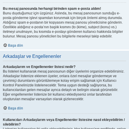
Bu mesaj panosunda herhangi birinden spam e-posta aldım!
Bunu duyduğumuz için üzgünüz. Aslında, bu mesaj panosunun sunduğu e-
posta gönderme işlevi spamdan korunmak için birçok önlemi almış durumda.
Aldığınız spam e-postanın bir kopyasını mesaj panosu yöneticisine gönderin.
Özellikle aldığınız e-posta’nın başlık kısmını (to (kime), subject (konu) vs.)
iletmeyi unutmayın, bu kısımda e-postayı gönderen kullanıcı hakkında bilgiler
bulunur. Mesaj panosu yöneticileri bu bilgilerle meseleyi takip edebilir.
Başa dön
Arkadaşlar ve Engellenenler
Arkadaşlarım ve Engellenenler listesi nedir?
Bu listeleri kullanarak mesaj panosunun diğer üyelerini organize edebilirsiniz.
Arkadaşlar listenize eklenen üyeler, onlara özel mesajlar göndermeye ve
çevrimiçi durumlarını görüntülemeye kolay erişim sağlamak için Kullanıcı
Kontrol Panelinizde listelenecektir. Tema uygun desteği sağlıyorsa, bu
kullanıcılardan gelen mesajlar ayrıca detaylı ve belirgin olarak görünebilir.
Eğer engellenenler listenize bir kullanıcı eklediyseniz onlar tarafından
oluşturulan mesajlar varsayılan olarak gizlenecektir.
Başa dön
Kullanıcıları Arkadaşlarım veya Engellenenler listesine nasıl ekleyebilirim /
silebilirim?