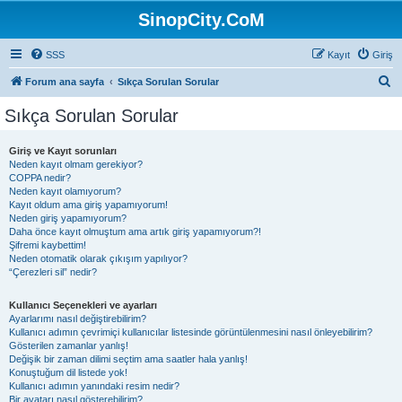
SinopCity.CoM
SSS
Kayıt
Giriş
A
Forum ana sayfa
Sıkça Sorulan Sorular
r
Sıkça Sorulan Sorular
a
Giriş ve Kayıt sorunları
Neden kayıt olmam gerekiyor?
COPPA nedir?
Neden kayıt olamıyorum?
Kayıt oldum ama giriş yapamıyorum!
Neden giriş yapamıyorum?
Daha önce kayıt olmuştum ama artık giriş yapamıyorum?!
Şifremi kaybettim!
Neden otomatik olarak çıkışım yapılıyor?
“Çerezleri sil” nedir?
Kullanıcı Seçenekleri ve ayarları
Ayarlarımı nasıl değiştirebilirim?
Kullanıcı adımın çevrimiçi kullanıcılar listesinde görüntülenmesini nasıl önleyebilirim?
Gösterilen zamanlar yanlış!
Değişik bir zaman dilimi seçtim ama saatler hala yanlış!
Konuştuğum dil listede yok!
Kullanıcı adımın yanındaki resim nedir?
Bir avatarı nasıl gösterebilirim?