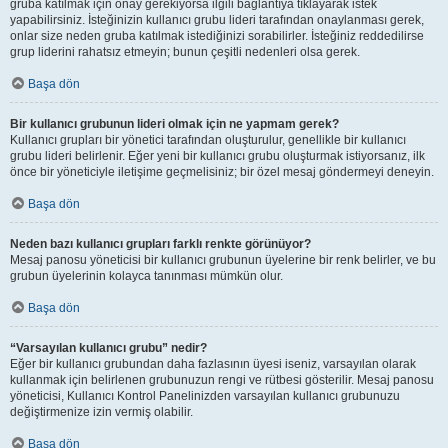
gruba katılmak için onay gerekiyorsa ilgili bağlantıya tıklayarak istek
yapabilirsiniz. İsteğinizin kullanıcı grubu lideri tarafından onaylanması gerek,
onlar size neden gruba katılmak istediğinizi sorabilirler. İsteğiniz reddedilirse
grup liderini rahatsız etmeyin; bunun çeşitli nedenleri olsa gerek.
Başa dön
Bir kullanıcı grubunun lideri olmak için ne yapmam gerek?
Kullanıcı grupları bir yönetici tarafından oluşturulur, genellikle bir kullanıcı
grubu lideri belirlenir. Eğer yeni bir kullanıcı grubu oluşturmak istiyorsanız, ilk
önce bir yöneticiyle iletişime geçmelisiniz; bir özel mesaj göndermeyi deneyin.
Başa dön
Neden bazı kullanıcı grupları farklı renkte görünüyor?
Mesaj panosu yöneticisi bir kullanıcı grubunun üyelerine bir renk belirler, ve bu
grubun üyelerinin kolayca tanınması mümkün olur.
Başa dön
“Varsayılan kullanıcı grubu” nedir?
Eğer bir kullanıcı grubundan daha fazlasının üyesi iseniz, varsayılan olarak
kullanmak için belirlenen grubunuzun rengi ve rütbesi gösterilir. Mesaj panosu
yöneticisi, Kullanıcı Kontrol Panelinizden varsayılan kullanıcı grubunuzu
değiştirmenize izin vermiş olabilir.
Başa dön