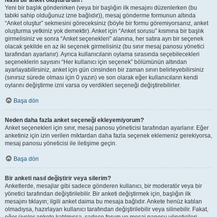
Nasıl bir anket oluştururum?
Yeni bir başlık gönderirken (veya bir başlığın ilk mesajını düzenlerken (bu
tabiki sahip olduğunuz izne bağlıdır)), mesaj gönderme formunun altında
“Anket oluştur” sekmesini göreceksiniz (böyle bir formu göremiyorsanız, anket
oluşturma yetkiniz yok demektir). Anket için “Anket sorusu” kısmına bir başlık
girmelisiniz ve sonra “Anket seçenekleri” alanına, her satıra ayrı bir seçenek
olacak şekilde en az iki seçenek girmelisiniz (bu sınır mesaj panosu yönetici
tarafından ayarlanır). Ayrıca kullanıcıların oylama sırasında seçebilecekleri
seçeneklerin sayısını “Her kullanıcı için seçenek” bölümünün altından
ayarlayabilirsiniz, anket için gün cinsinden bir zaman sınırı belirleyebilirsiniz
(sınırsız sürede olması için 0 yazın) ve son olarak eğer kullanıcıların kendi
oylarını değiştirme izni varsa oy verdikleri seçeneği değiştirebilirler.
Başa dön
Neden daha fazla anket seçeneği ekleyemiyorum?
Anket seçenekleri için sınır, mesaj panosu yöneticisi tarafından ayarlanır. Eğer
anketiniz için izin verilen miktardan daha fazla seçenek eklemeniz gerekiyorsa,
mesaj panosu yöneticisi ile iletişime geçin.
Başa dön
Bir anketi nasıl değiştirir veya silerim?
Anketlerde, mesajlar gibi sadece gönderen kullanıcı, bir moderatör veya bir
yönetici tarafından değiştirilebilir. Bir anketi değiştirmek için, başlığın ilk
mesajını tıklayın; ilgili anket daima bu mesaja bağlıdır. Ankete henüz katılan
olmadıysa, hazırlayan kullanıcı tarafından değiştirilebilir veya silinebilir. Fakat,