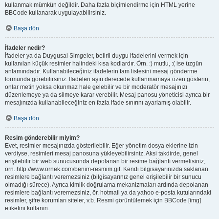
kullanmak mümkün değildir. Daha fazla biçimlendirme için HTML yerine
BBCode kullanarak uygulayabilirsiniz.
Başa dön
İfadeler nedir?
İfadeler ya da Duygusal Simgeler, belirli duygu ifadelerini vermek için
kullanılan küçük resimler halindeki kısa kodlardır. Örn. :) mutlu, :( ise üzgün
anlamındadır. Kullanabileceğiniz ifadelerin tam listesini mesaj gönderme
formunda görebilirsiniz. İfadeleri aşırı derecede kullanmamaya özen gösterin,
onlar metin yoksa okunmaz hale gelebilir ve bir moderatör mesajınızı
düzenlemeye ya da silmeye karar verebilir. Mesaj panosu yöneticisi ayrıca bir
mesajınızda kullanabileceğiniz en fazla ifade sınırını ayarlamış olabilir.
Başa dön
Resim gönderebilir miyim?
Evet, resimler mesajınızda gösterilebilir. Eğer yönetim dosya eklerine izin
verdiyse, resimleri mesaj panosuna yükleyebilirsiniz. Aksi takdirde, genel
erişilebilir bir web sunucusunda depolanan bir resime bağlantı vermelisiniz,
örn. http://www.ornek.com/benim-resmim.gif. Kendi bilgisayarınızda saklanan
resimlere bağlantı veremezsiniz (bilgisayarınız genel erişilebilir bir sunucu
olmadığı sürece). Ayrıca kimlik doğrulama mekanizmaları ardında depolanan
resimlere bağlantı veremezsiniz, ör. hotmail ya da yahoo e-posta kutularındaki
resimler, şifre korumları siteler, v.b. Resmi görüntülemek için BBCode [img]
etiketini kullanın.