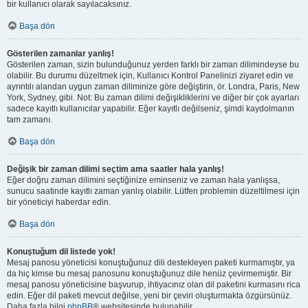
bir kullanıcı olarak sayılacaksınız.
Başa dön
Gösterilen zamanlar yanlış!
Gösterilen zaman, sizin bulunduğunuz yerden farklı bir zaman dilimindeyse bu
olabilir. Bu durumu düzeltmek için, Kullanıcı Kontrol Panelinizi ziyaret edin ve
ayrıntılı alandan uygun zaman diliminize göre değiştirin, ör. Londra, Paris, New
York, Sydney, gibi. Not: Bu zaman dilimi değişikliklerini ve diğer bir çok ayarları
sadece kayıtlı kullanıcılar yapabilir. Eğer kayıtlı değilseniz, şimdi kaydolmanın
tam zamanı.
Başa dön
Değişik bir zaman dilimi seçtim ama saatler hala yanlış!
Eğer doğru zaman dilimini seçtiğinize eminseniz ve zaman hala yanlışsa,
sunucu saatinde kayıtlı zaman yanlış olabilir. Lütfen problemin düzeltilmesi için
bir yöneticiyi haberdar edin.
Başa dön
Konuştuğum dil listede yok!
Mesaj panosu yöneticisi konuştuğunuz dili destekleyen paketi kurmamıştır, ya
da hiç kimse bu mesaj panosunu konuştuğunuz dile henüz çevirmemiştir. Bir
mesaj panosu yöneticisine başvurup, ihtiyacınız olan dil paketini kurmasını rica
edin. Eğer dil paketi mevcut değilse, yeni bir çeviri oluşturmakta özgürsünüz.
Daha fazla bilgi
phpBB
® websitesinde bulunabilir.