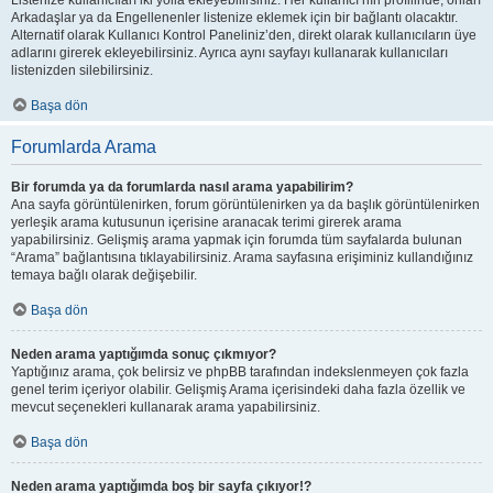
Listenize kullanıcıları iki yolla ekleyebilirsiniz. Her kullanıcı’nın profilinde, onları
Arkadaşlar ya da Engellenenler listenize eklemek için bir bağlantı olacaktır.
Alternatif olarak Kullanıcı Kontrol Paneliniz’den, direkt olarak kullanıcıların üye
adlarını girerek ekleyebilirsiniz. Ayrıca aynı sayfayı kullanarak kullanıcıları
listenizden silebilirsiniz.
Başa dön
Forumlarda Arama
Bir forumda ya da forumlarda nasıl arama yapabilirim?
Ana sayfa görüntülenirken, forum görüntülenirken ya da başlık görüntülenirken
yerleşik arama kutusunun içerisine aranacak terimi girerek arama
yapabilirsiniz. Gelişmiş arama yapmak için forumda tüm sayfalarda bulunan
“Arama” bağlantısına tıklayabilirsiniz. Arama sayfasına erişiminiz kullandığınız
temaya bağlı olarak değişebilir.
Başa dön
Neden arama yaptığımda sonuç çıkmıyor?
Yaptığınız arama, çok belirsiz ve phpBB tarafından indekslenmeyen çok fazla
genel terim içeriyor olabilir. Gelişmiş Arama içerisindeki daha fazla özellik ve
mevcut seçenekleri kullanarak arama yapabilirsiniz.
Başa dön
Neden arama yaptığımda boş bir sayfa çıkıyor!?