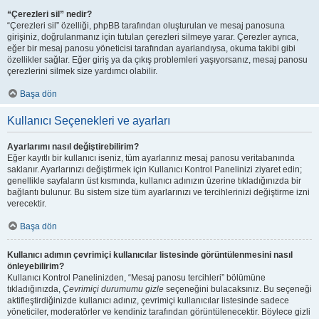
“Çerezleri sil” nedir?
“Çerezleri sil” özelliği, phpBB tarafından oluşturulan ve mesaj panosuna
girişiniz, doğrulanmanız için tutulan çerezleri silmeye yarar. Çerezler ayrıca,
eğer bir mesaj panosu yöneticisi tarafından ayarlandıysa, okuma takibi gibi
özellikler sağlar. Eğer giriş ya da çıkış problemleri yaşıyorsanız, mesaj panosu
çerezlerini silmek size yardımcı olabilir.
Başa dön
Kullanıcı Seçenekleri ve ayarları
Ayarlarımı nasıl değiştirebilirim?
Eğer kayıtlı bir kullanıcı iseniz, tüm ayarlarınız mesaj panosu veritabanında
saklanır. Ayarlarınızı değiştirmek için Kullanıcı Kontrol Panelinizi ziyaret edin;
genellikle sayfaların üst kısmında, kullanıcı adınızın üzerine tıkladığınızda bir
bağlantı bulunur. Bu sistem size tüm ayarlarınızı ve tercihlerinizi değiştirme izni
verecektir.
Başa dön
Kullanıcı adımın çevrimiçi kullanıcılar listesinde görüntülenmesini nasıl
önleyebilirim?
Kullanıcı Kontrol Panelinizden, “Mesaj panosu tercihleri” bölümüne
tıkladığınızda,
Çevrimiçi durumumu gizle
seçeneğini bulacaksınız. Bu seçeneği
aktifleştirdiğinizde kullanıcı adınız, çevrimiçi kullanıcılar listesinde sadece
yöneticiler, moderatörler ve kendiniz tarafından görüntülenecektir. Böylece gizli