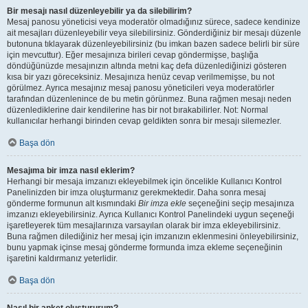
Bir mesajı nasıl düzenleyebilir ya da silebilirim?
Mesaj panosu yöneticisi veya moderatör olmadığınız sürece, sadece kendinize
ait mesajları düzenleyebilir veya silebilirsiniz. Gönderdiğiniz bir mesajı düzenle
butonuna tıklayarak düzenleyebilirsiniz (bu imkan bazen sadece belirli bir süre
için mevcuttur). Eğer mesajınıza birileri cevap göndermişse, başlığa
döndüğünüzde mesajınızın altında metni kaç defa düzenlediğinizi gösteren
kısa bir yazı göreceksiniz. Mesajınıza henüz cevap verilmemişse, bu not
görülmez. Ayrıca mesajınız mesaj panosu yöneticileri veya moderatörler
tarafından düzenlenince de bu metin görünmez. Buna rağmen mesajı neden
düzenlediklerine dair kendilerine has bir not bırakabilirler. Not: Normal
kullanıcılar herhangi birinden cevap geldikten sonra bir mesajı silemezler.
Başa dön
Mesajıma bir imza nasıl eklerim?
Herhangi bir mesaja imzanızı ekleyebilmek için öncelikle Kullanıcı Kontrol
Panelinizden bir imza oluşturmanız gerekmektedir. Daha sonra mesaj
gönderme formunun alt kısmındaki
Bir imza ekle
seçeneğini seçip mesajınıza
imzanızı ekleyebilirsiniz. Ayrıca Kullanıcı Kontrol Panelindeki uygun seçeneği
işaretleyerek tüm mesajlarınıza varsayılan olarak bir imza ekleyebilirsiniz.
Buna rağmen dilediğiniz her mesaj için imzanızın eklenmesini önleyebilirsiniz,
bunu yapmak içinse mesaj gönderme formunda imza ekleme seçeneğinin
işaretini kaldırmanız yeterlidir.
Başa dön