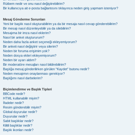
Rütbem nedir ve onu nasıl değiştirebilirim?
Bir kullanıcıya ait e-posta bağlantısını tıklayınca neden giriş yapmam isteniyor?
Mesaj Gönderme Sorunları
Yeni bir başlık nasıl oluşturabilirim ya da bir mesaja nasıl cevap gönderebilirim?
Bir mesajı nasıl düzenleyebilir ya da silebilirim?
Mesajıma bir imza nasıl eklerim?
Nasıl bir anket oluştururum?
Neden daha fazla anket seçeneği ekleyemiyorum?
Bir anketi nasıl değiştirir veya silerim?
Neden bir foruma erişimim yok?
Neden dosya ekleri ekleyemiyorum?
Neden bir uyarı aldım?
Bir moderatöre mesajları nasıl bildirebilirim?
Başlığa mesaj gönderilirken görülen “Kaydet” butonu nedir?
Neden mesajımın onaylanması gerekiyor?
Başlığımı nasıl darbelerim?
Biçimlendirme ve Başlık Tipleri
BBCode nedir?
HTML kullanabilir miyim?
İfadeler nedir?
Resim gönderebilir miyim?
Global duyurular nedir?
Duyurular nedir?
Sabit başlıklar nedir?
Kilitli başlıklar nedir?
Başlık ikonları nedir?