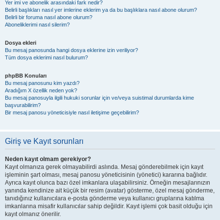
Yer imi ve abonelik arasındaki fark nedir?
Belirli başlıkları nasıl yer imlerine eklerim ya da bu başlıklara nasıl abone olurum?
Belirli bir foruma nasıl abone olurum?
Aboneliklerimi nasıl silerim?
Dosya ekleri
Bu mesaj panosunda hangi dosya eklerine izin veriliyor?
Tüm dosya eklerimi nasıl bulurum?
phpBB Konuları
Bu mesaj panosunu kim yazdı?
Aradığım X özellik neden yok?
Bu mesaj panosuyla ilgili hukuki sorunlar için ve/veya suistimal durumlarda kime
başvurabilirim?
Bir mesaj panosu yöneticisiyle nasıl iletişime geçebilirim?
Giriş ve Kayıt sorunları
Neden kayıt olmam gerekiyor?
Kayıt olmanıza gerek olmayabilirdi aslında. Mesaj gönderebilmek için kayıt
işleminin şart olması, mesaj panosu yöneticisinin (yönetici) kararına bağlıdır.
Ayrıca kayıt olunca bazı özel imkanlara ulaşabilirsiniz. Örneğin mesajlarınızın
yanında kendinize ait küçük bir resim (avatar) gösterme, özel mesaj gönderme,
tanıdığınız kullanıcılara e-posta gönderme veya kullanıcı gruplarına katılma
imkanlarına misafir kullanıcılar sahip değildir. Kayıt işlemi çok basit olduğu için
kayıt olmanız önerilir.