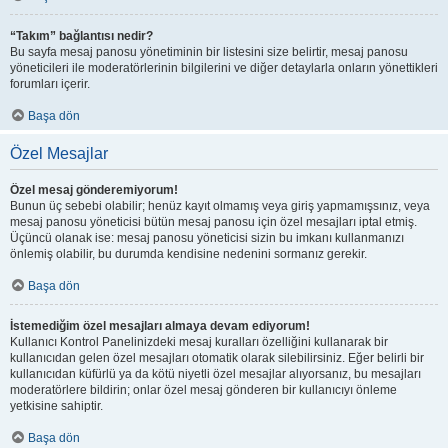
“Takım” bağlantısı nedir?
Bu sayfa mesaj panosu yönetiminin bir listesini size belirtir, mesaj panosu
yöneticileri ile moderatörlerinin bilgilerini ve diğer detaylarla onların yönettikleri
forumları içerir.
Başa dön
Özel Mesajlar
Özel mesaj gönderemiyorum!
Bunun üç sebebi olabilir; henüz kayıt olmamış veya giriş yapmamışsınız, veya
mesaj panosu yöneticisi bütün mesaj panosu için özel mesajları iptal etmiş.
Üçüncü olanak ise: mesaj panosu yöneticisi sizin bu imkanı kullanmanızı
önlemiş olabilir, bu durumda kendisine nedenini sormanız gerekir.
Başa dön
İstemediğim özel mesajları almaya devam ediyorum!
Kullanıcı Kontrol Panelinizdeki mesaj kuralları özelliğini kullanarak bir
kullanıcıdan gelen özel mesajları otomatik olarak silebilirsiniz. Eğer belirli bir
kullanıcıdan küfürlü ya da kötü niyetli özel mesajlar alıyorsanız, bu mesajları
moderatörlere bildirin; onlar özel mesaj gönderen bir kullanıcıyı önleme
yetkisine sahiptir.
Başa dön