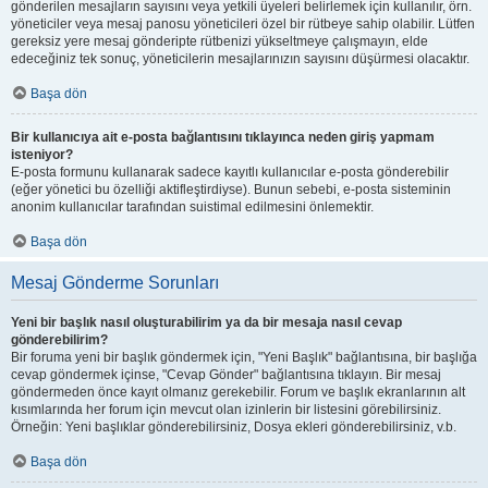
gönderilen mesajların sayısını veya yetkili üyeleri belirlemek için kullanılır, örn.
yöneticiler veya mesaj panosu yöneticileri özel bir rütbeye sahip olabilir. Lütfen
gereksiz yere mesaj gönderipte rütbenizi yükseltmeye çalışmayın, elde
edeceğiniz tek sonuç, yöneticilerin mesajlarınızın sayısını düşürmesi olacaktır.
Başa dön
Bir kullanıcıya ait e-posta bağlantısını tıklayınca neden giriş yapmam
isteniyor?
E-posta formunu kullanarak sadece kayıtlı kullanıcılar e-posta gönderebilir
(eğer yönetici bu özelliği aktifleştirdiyse). Bunun sebebi, e-posta sisteminin
anonim kullanıcılar tarafından suistimal edilmesini önlemektir.
Başa dön
Mesaj Gönderme Sorunları
Yeni bir başlık nasıl oluşturabilirim ya da bir mesaja nasıl cevap
gönderebilirim?
Bir foruma yeni bir başlık göndermek için, "Yeni Başlık" bağlantısına, bir başlığa
cevap göndermek içinse, "Cevap Gönder" bağlantısına tıklayın. Bir mesaj
göndermeden önce kayıt olmanız gerekebilir. Forum ve başlık ekranlarının alt
kısımlarında her forum için mevcut olan izinlerin bir listesini görebilirsiniz.
Örneğin: Yeni başlıklar gönderebilirsiniz, Dosya ekleri gönderebilirsiniz, v.b.
Başa dön