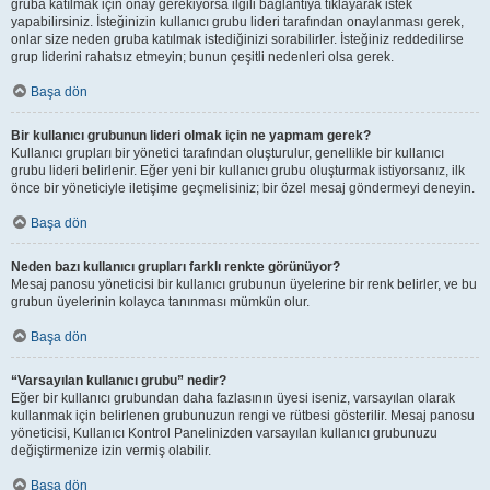
gruba katılmak için onay gerekiyorsa ilgili bağlantıya tıklayarak istek
yapabilirsiniz. İsteğinizin kullanıcı grubu lideri tarafından onaylanması gerek,
onlar size neden gruba katılmak istediğinizi sorabilirler. İsteğiniz reddedilirse
grup liderini rahatsız etmeyin; bunun çeşitli nedenleri olsa gerek.
Başa dön
Bir kullanıcı grubunun lideri olmak için ne yapmam gerek?
Kullanıcı grupları bir yönetici tarafından oluşturulur, genellikle bir kullanıcı
grubu lideri belirlenir. Eğer yeni bir kullanıcı grubu oluşturmak istiyorsanız, ilk
önce bir yöneticiyle iletişime geçmelisiniz; bir özel mesaj göndermeyi deneyin.
Başa dön
Neden bazı kullanıcı grupları farklı renkte görünüyor?
Mesaj panosu yöneticisi bir kullanıcı grubunun üyelerine bir renk belirler, ve bu
grubun üyelerinin kolayca tanınması mümkün olur.
Başa dön
“Varsayılan kullanıcı grubu” nedir?
Eğer bir kullanıcı grubundan daha fazlasının üyesi iseniz, varsayılan olarak
kullanmak için belirlenen grubunuzun rengi ve rütbesi gösterilir. Mesaj panosu
yöneticisi, Kullanıcı Kontrol Panelinizden varsayılan kullanıcı grubunuzu
değiştirmenize izin vermiş olabilir.
Başa dön