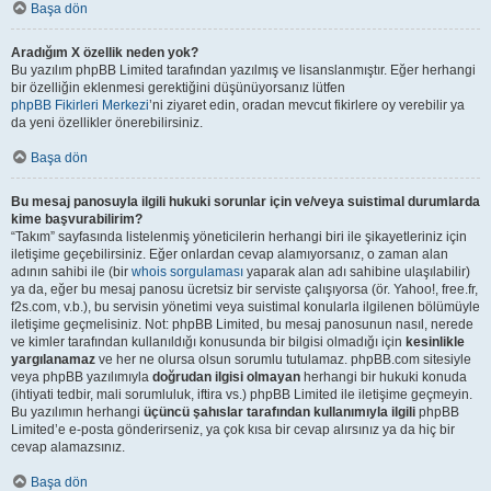
Başa dön
Aradığım X özellik neden yok?
Bu yazılım phpBB Limited tarafından yazılmış ve lisanslanmıştır. Eğer herhangi
bir özelliğin eklenmesi gerektiğini düşünüyorsanız lütfen
phpBB Fikirleri Merkezi
’ni ziyaret edin, oradan mevcut fikirlere oy verebilir ya
da yeni özellikler önerebilirsiniz.
Başa dön
Bu mesaj panosuyla ilgili hukuki sorunlar için ve/veya suistimal durumlarda
kime başvurabilirim?
“Takım” sayfasında listelenmiş yöneticilerin herhangi biri ile şikayetleriniz için
iletişime geçebilirsiniz. Eğer onlardan cevap alamıyorsanız, o zaman alan
adının sahibi ile (bir
whois sorgulaması
yaparak alan adı sahibine ulaşılabilir)
ya da, eğer bu mesaj panosu ücretsiz bir serviste çalışıyorsa (ör. Yahoo!, free.fr,
f2s.com, v.b.), bu servisin yönetimi veya suistimal konularla ilgilenen bölümüyle
iletişime geçmelisiniz. Not: phpBB Limited, bu mesaj panosunun nasıl, nerede
ve kimler tarafından kullanıldığı konusunda bir bilgisi olmadığı için
kesinlikle
yargılanamaz
ve her ne olursa olsun sorumlu tutulamaz. phpBB.com sitesiyle
veya phpBB yazılımıyla
doğrudan ilgisi olmayan
herhangi bir hukuki konuda
(ihtiyati tedbir, mali sorumluluk, iftira vs.) phpBB Limited ile iletişime geçmeyin.
Bu yazılımın herhangi
üçüncü şahıslar tarafından kullanımıyla ilgili
phpBB
Limited’e e-posta gönderirseniz, ya çok kısa bir cevap alırsınız ya da hiç bir
cevap alamazsınız.
Başa dön