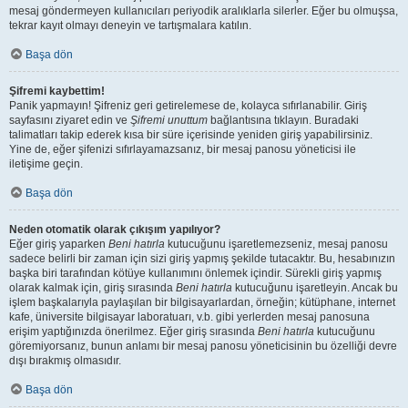
mesaj göndermeyen kullanıcıları periyodik aralıklarla silerler. Eğer bu olmuşsa,
tekrar kayıt olmayı deneyin ve tartışmalara katılın.
Başa dön
Şifremi kaybettim!
Panik yapmayın! Şifreniz geri getirelemese de, kolayca sıfırlanabilir. Giriş
sayfasını ziyaret edin ve
Şifremi unuttum
bağlantısına tıklayın. Buradaki
talimatları takip ederek kısa bir süre içerisinde yeniden giriş yapabilirsiniz.
Yine de, eğer şifenizi sıfırlayamazsanız, bir mesaj panosu yöneticisi ile
iletişime geçin.
Başa dön
Neden otomatik olarak çıkışım yapılıyor?
Eğer giriş yaparken
Beni hatırla
kutucuğunu işaretlemezseniz, mesaj panosu
sadece belirli bir zaman için sizi giriş yapmış şekilde tutacaktır. Bu, hesabınızın
başka biri tarafından kötüye kullanımını önlemek içindir. Sürekli giriş yapmış
olarak kalmak için, giriş sırasında
Beni hatırla
kutucuğunu işaretleyin. Ancak bu
işlem başkalarıyla paylaşılan bir bilgisayarlardan, örneğin; kütüphane, internet
kafe, üniversite bilgisayar laboratuarı, v.b. gibi yerlerden mesaj panosuna
erişim yaptığınızda önerilmez. Eğer giriş sırasında
Beni hatırla
kutucuğunu
göremiyorsanız, bunun anlamı bir mesaj panosu yöneticisinin bu özelliği devre
dışı bırakmış olmasıdır.
Başa dön