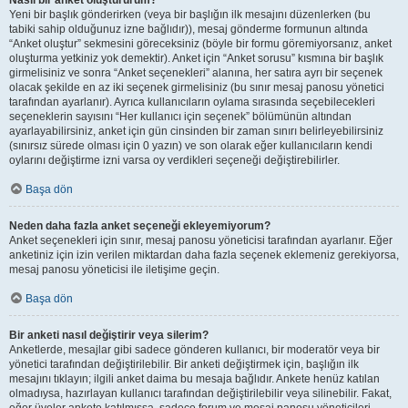
Nasıl bir anket oluştururum?
Yeni bir başlık gönderirken (veya bir başlığın ilk mesajını düzenlerken (bu
tabiki sahip olduğunuz izne bağlıdır)), mesaj gönderme formunun altında
“Anket oluştur” sekmesini göreceksiniz (böyle bir formu göremiyorsanız, anket
oluşturma yetkiniz yok demektir). Anket için “Anket sorusu” kısmına bir başlık
girmelisiniz ve sonra “Anket seçenekleri” alanına, her satıra ayrı bir seçenek
olacak şekilde en az iki seçenek girmelisiniz (bu sınır mesaj panosu yönetici
tarafından ayarlanır). Ayrıca kullanıcıların oylama sırasında seçebilecekleri
seçeneklerin sayısını “Her kullanıcı için seçenek” bölümünün altından
ayarlayabilirsiniz, anket için gün cinsinden bir zaman sınırı belirleyebilirsiniz
(sınırsız sürede olması için 0 yazın) ve son olarak eğer kullanıcıların kendi
oylarını değiştirme izni varsa oy verdikleri seçeneği değiştirebilirler.
Başa dön
Neden daha fazla anket seçeneği ekleyemiyorum?
Anket seçenekleri için sınır, mesaj panosu yöneticisi tarafından ayarlanır. Eğer
anketiniz için izin verilen miktardan daha fazla seçenek eklemeniz gerekiyorsa,
mesaj panosu yöneticisi ile iletişime geçin.
Başa dön
Bir anketi nasıl değiştirir veya silerim?
Anketlerde, mesajlar gibi sadece gönderen kullanıcı, bir moderatör veya bir
yönetici tarafından değiştirilebilir. Bir anketi değiştirmek için, başlığın ilk
mesajını tıklayın; ilgili anket daima bu mesaja bağlıdır. Ankete henüz katılan
olmadıysa, hazırlayan kullanıcı tarafından değiştirilebilir veya silinebilir. Fakat,