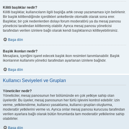
Kilitli başlıklar nedir?
Kilitli başlıklar, kullanıcıların ilgili başlığa artık cevap yazamaması için belirlenir.
Bir başlık kilitlendiğinde içerdikleri anketlerde otomatik olarak sona erer.
Başlıklar, bir çok nedenlerden dolayı forum moderatörü ya da mesaj panosu
yöneticisi tarafından kilitlenmiş olabilir. Ayrıca mesaj panosu yöneticisi
tarafından verilen izinlere bağlı olarak kendi başlıklarınızı kilitleyebilirsiniz.
Başa dön
Başlık ikonları nedir?
Mesajlara, içeriğini işaret edecek başlık ikon resimleri tanımlanabilir. Başlık
ikonlarının kullanımı yönetici tarafından ayarlanan izinlere bağlıdır.
Başa dön
Kullanıcı Seviyeleri ve Grupları
Yöneticiler nedir?
Yöneticiler, mesaj panosunun her bölümünde en çok yetkiye sahip olan
üyelerdir. Bu üyeler, mesaj panosunun her türlü işlevini kontrol edebilir: izin
verme, yetkilendirme, kullanıcı yasaklama, kullanıcı grupları oluşturma,
moderatör yetkilerini verme vs. Ayrıca onlar mesaj panosu kurucusu tarafından
verilen ayarlara bağlı olarak bütün forumlarda tam moderatör yetkilerine sahip
olabilirler.
Başa dön