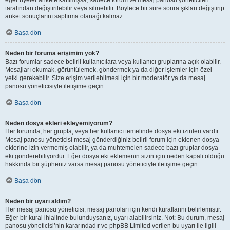
eğer üyeler ankete katılmışsa, sadece forum ve mesaj panosu yöneticileri
tarafından değiştirilebilir veya silinebilir. Böylece bir süre sonra şıkları değiştirip
anket sonuçlarını saptırma olanağı kalmaz.
Başa dön
Neden bir foruma erişimim yok?
Bazı forumlar sadece belirli kullanıcılara veya kullanıcı gruplarına açık olabilir.
Mesajları okumak, görüntülemek, göndermek ya da diğer işlemler için özel
yetki gerekebilir. Size erişim verilebilmesi için bir moderatör ya da mesaj
panosu yöneticisiyle iletişime geçin.
Başa dön
Neden dosya ekleri ekleyemiyorum?
Her forumda, her grupta, veya her kullanıcı temelinde dosya eki izinleri vardır.
Mesaj panosu yöneticisi mesaj gönderdiğiniz belirli forum için eklenen dosya
eklerine izin vermemiş olabilir, ya da muhtemelen sadece bazı gruplar dosya
eki gönderebiliyordur. Eğer dosya eki eklemenin sizin için neden kapalı olduğu
hakkında bir şüpheniz varsa mesaj panosu yöneticiyle iletişime geçin.
Başa dön
Neden bir uyarı aldım?
Her mesaj panosu yöneticisi, mesaj panoları için kendi kurallarını belirlemiştir.
Eğer bir kural ihlalinde bulunduysanız, uyarı alabilirsiniz. Not: Bu durum, mesaj
panosu yöneticisi’nin kararındadır ve phpBB Limited verilen bu uyarı ile ilgili