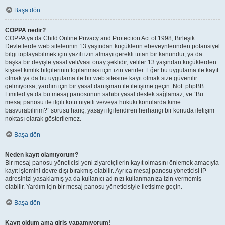
Başa dön
COPPA nedir?
COPPA ya da Child Online Privacy and Protection Act of 1998, Birleşik
Devletlerde web sitelerinin 13 yaşından küçüklerin ebeveynlerinden potansiyel
bilgi toplayabilmek için yazılı izin almayı gerekli tutan bir kanundur, ya da
başka bir deyişle yasal veli/vasi onay şeklidir, veliler 13 yaşından küçüklerden
kişisel kimlik bilgilerinin toplanması için izin verirler. Eğer bu uygulama ile kayıt
olmak ya da bu uygulama ile bir web sitesine kayıt olmak size güvenilir
gelmiyorsa, yardım için bir yasal danışman ile iletişime geçin. Not: phpBB
Limited ya da bu mesaj panosunun sahibi yasal destek sağlamaz, ve “Bu
mesaj panosu ile ilgili kötü niyetli ve/veya hukuki konularda kime
başvurabilirim?” sorusu hariç, yasayı ilgilendiren herhangi bir konuda iletişim
noktası olarak gösterilemez.
Başa dön
Neden kayıt olamıyorum?
Bir mesaj panosu yöneticisi yeni ziyaretçilerin kayıt olmasını önlemek amacıyla
kayıt işlemini devre dışı bırakmış olabilir. Ayrıca mesaj panosu yöneticisi IP
adresinizi yasaklamış ya da kullanıcı adınızı kullanmanıza izin vermemiş
olabilir. Yardım için bir mesaj panosu yöneticisiyle iletişime geçin.
Başa dön
Kayıt oldum ama giriş yapamıyorum!