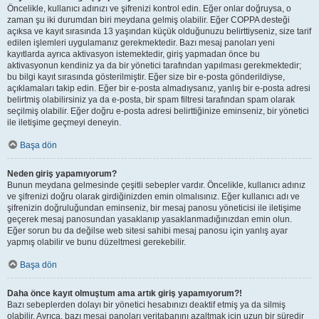
Öncelikle, kullanıcı adınızı ve şifrenizi kontrol edin. Eğer onlar doğruysa, o
zaman şu iki durumdan biri meydana gelmiş olabilir. Eğer COPPA desteği
açıksa ve kayıt sırasında 13 yaşından küçük olduğunuzu belirttiyseniz, size tarif
edilen işlemleri uygulamanız gerekmektedir. Bazı mesaj panoları yeni
kayıtlarda ayrıca aktivasyon istemektedir, giriş yapmadan önce bu
aktivasyonun kendiniz ya da bir yönetici tarafından yapılması gerekmektedir;
bu bilgi kayıt sırasında gösterilmiştir. Eğer size bir e-posta gönderildiyse,
açıklamaları takip edin. Eğer bir e-posta almadıysanız, yanlış bir e-posta adresi
belirtmiş olabilirsiniz ya da e-posta, bir spam filtresi tarafından spam olarak
seçilmiş olabilir. Eğer doğru e-posta adresi belirttiğinize eminseniz, bir yönetici
ile iletişime geçmeyi deneyin.
Başa dön
Neden giriş yapamıyorum?
Bunun meydana gelmesinde çeşitli sebepler vardır. Öncelikle, kullanıcı adınız
ve şifrenizi doğru olarak girdiğinizden emin olmalısınız. Eğer kullanıcı adı ve
şifrenizin doğruluğundan eminseniz, bir mesaj panosu yöneticisi ile iletişime
geçerek mesaj panosundan yasaklanıp yasaklanmadığınızdan emin olun.
Eğer sorun bu da değilse web sitesi sahibi mesaj panosu için yanlış ayar
yapmış olabilir ve bunu düzeltmesi gerekebilir.
Başa dön
Daha önce kayıt olmuştum ama artık giriş yapamıyorum?!
Bazı sebeplerden dolayı bir yönetici hesabınızı deaktif etmiş ya da silmiş
olabilir. Ayrıca, bazı mesaj panoları veritabanını azaltmak için uzun bir süredir