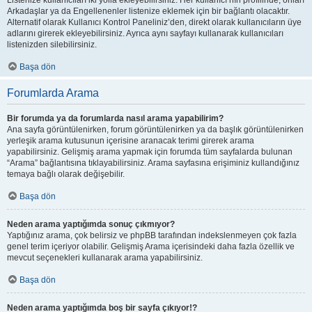
Listenize kullanıcıları iki yolla ekleyebilirsiniz. Her kullanıcı’nın profilinde, onları
Arkadaşlar ya da Engellenenler listenize eklemek için bir bağlantı olacaktır.
Alternatif olarak Kullanıcı Kontrol Paneliniz’den, direkt olarak kullanıcıların üye
adlarını girerek ekleyebilirsiniz. Ayrıca aynı sayfayı kullanarak kullanıcıları
listenizden silebilirsiniz.
Başa dön
Forumlarda Arama
Bir forumda ya da forumlarda nasıl arama yapabilirim?
Ana sayfa görüntülenirken, forum görüntülenirken ya da başlık görüntülenirken
yerleşik arama kutusunun içerisine aranacak terimi girerek arama
yapabilirsiniz. Gelişmiş arama yapmak için forumda tüm sayfalarda bulunan
“Arama” bağlantısına tıklayabilirsiniz. Arama sayfasına erişiminiz kullandığınız
temaya bağlı olarak değişebilir.
Başa dön
Neden arama yaptığımda sonuç çıkmıyor?
Yaptığınız arama, çok belirsiz ve phpBB tarafından indekslenmeyen çok fazla
genel terim içeriyor olabilir. Gelişmiş Arama içerisindeki daha fazla özellik ve
mevcut seçenekleri kullanarak arama yapabilirsiniz.
Başa dön
Neden arama yaptığımda boş bir sayfa çıkıyor!?