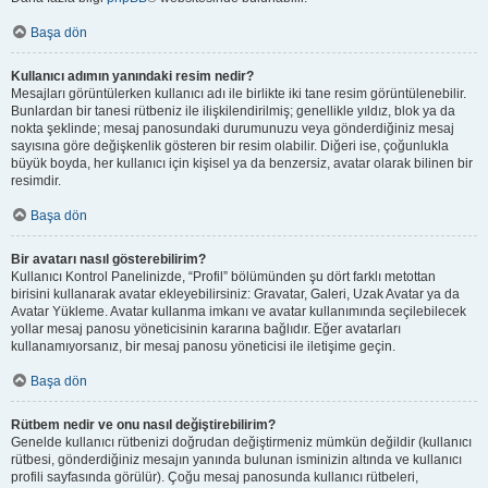
Başa dön
Kullanıcı adımın yanındaki resim nedir?
Mesajları görüntülerken kullanıcı adı ile birlikte iki tane resim görüntülenebilir.
Bunlardan bir tanesi rütbeniz ile ilişkilendirilmiş; genellikle yıldız, blok ya da
nokta şeklinde; mesaj panosundaki durumunuzu veya gönderdiğiniz mesaj
sayısına göre değişkenlik gösteren bir resim olabilir. Diğeri ise, çoğunlukla
büyük boyda, her kullanıcı için kişisel ya da benzersiz, avatar olarak bilinen bir
resimdir.
Başa dön
Bir avatarı nasıl gösterebilirim?
Kullanıcı Kontrol Panelinizde, “Profil” bölümünden şu dört farklı metottan
birisini kullanarak avatar ekleyebilirsiniz: Gravatar, Galeri, Uzak Avatar ya da
Avatar Yükleme. Avatar kullanma imkanı ve avatar kullanımında seçilebilecek
yollar mesaj panosu yöneticisinin kararına bağlıdır. Eğer avatarları
kullanamıyorsanız, bir mesaj panosu yöneticisi ile iletişime geçin.
Başa dön
Rütbem nedir ve onu nasıl değiştirebilirim?
Genelde kullanıcı rütbenizi doğrudan değiştirmeniz mümkün değildir (kullanıcı
rütbesi, gönderdiğiniz mesajın yanında bulunan isminizin altında ve kullanıcı
profili sayfasında görülür). Çoğu mesaj panosunda kullanıcı rütbeleri,