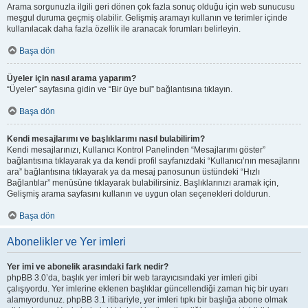
Arama sorgunuzla ilgili geri dönen çok fazla sonuç olduğu için web sunucusu
meşgul duruma geçmiş olabilir. Gelişmiş aramayı kullanın ve terimler içinde
kullanılacak daha fazla özellik ile aranacak forumları belirleyin.
Başa dön
Üyeler için nasıl arama yaparım?
“Üyeler” sayfasına gidin ve “Bir üye bul” bağlantısına tıklayın.
Başa dön
Kendi mesajlarımı ve başlıklarımı nasıl bulabilirim?
Kendi mesajlarınızı, Kullanıcı Kontrol Panelinden “Mesajlarımı göster”
bağlantısına tıklayarak ya da kendi profil sayfanızdaki “Kullanıcı’nın mesajlarını
ara” bağlantısına tıklayarak ya da mesaj panosunun üstündeki “Hızlı
Bağlantılar” menüsüne tıklayarak bulabilirsiniz. Başlıklarınızı aramak için,
Gelişmiş arama sayfasını kullanın ve uygun olan seçenekleri doldurun.
Başa dön
Abonelikler ve Yer imleri
Yer imi ve abonelik arasındaki fark nedir?
phpBB 3.0’da, başlık yer imleri bir web tarayıcısındaki yer imleri gibi
çalışıyordu. Yer imlerine eklenen başlıklar güncellendiği zaman hiç bir uyarı
alamıyordunuz. phpBB 3.1 itibariyle, yer imleri tıpkı bir başlığa abone olmak