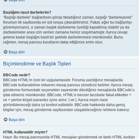
Başa dön
Başlığımı nasıl darbelerim?
“Başlığı darbele” bağlantısını görüp tıkladığınız zaman, başlığı “darbeleyerek”
forumun ilk sayfasında en üst sıraya çıkarabilirsiniz. Fakat, eğer bu bağlantıyı
göremiyorsanız, o zaman başlık darbeleme özelliği kapatılmış olabilir ya da
darbelemeler arası izin verilen zamana henüz ulaşılmamıştır. Ayrıca cevap
gelene kadar başlığın basit bir şekilde darbelenmesi mümkündür. Buna
rağmen, mesaj panosu kurallarını takip ettiğinize emin olun.
Başa dön
Biçimlendirme ve Başlık Tipleri
BBCode nedir?
BBCode HTML’in özel bir uygulamasıdır. Foruma yazdığınız mesajlarda
BBCode kullanabilme imkanını mesaj panosu yöneticisi belirler. Ayrıca mesaj
gönderme formundaki seçenekler sayesinde dilediğiniz mesajlarda BBCode’u
iptal etmeniz mümkündür. BBCode, HTML’e benzer tarzdadır fakat etiketler <
ve > yerine köşeli parantez içine alınır: [ ve ]. Ayrıca neyin nasıl
görüntüleneceği daha iyi kontrol edilebilir. BBCode hakkında daha geniş
bilgiler için, mesaj gönderme sayfasından ulaşabileceğiniz rehbere bakınız.
Başa dön
HTML kullanabilir miyim?
Hayır. Bu mesaj panosunda HTML mesajları göndermek ve farklı HTML kodları