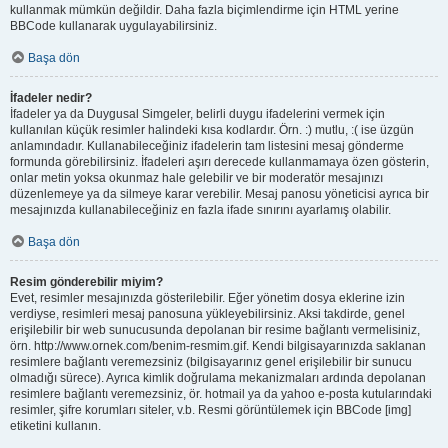
kullanmak mümkün değildir. Daha fazla biçimlendirme için HTML yerine
BBCode kullanarak uygulayabilirsiniz.
Başa dön
İfadeler nedir?
İfadeler ya da Duygusal Simgeler, belirli duygu ifadelerini vermek için
kullanılan küçük resimler halindeki kısa kodlardır. Örn. :) mutlu, :( ise üzgün
anlamındadır. Kullanabileceğiniz ifadelerin tam listesini mesaj gönderme
formunda görebilirsiniz. İfadeleri aşırı derecede kullanmamaya özen gösterin,
onlar metin yoksa okunmaz hale gelebilir ve bir moderatör mesajınızı
düzenlemeye ya da silmeye karar verebilir. Mesaj panosu yöneticisi ayrıca bir
mesajınızda kullanabileceğiniz en fazla ifade sınırını ayarlamış olabilir.
Başa dön
Resim gönderebilir miyim?
Evet, resimler mesajınızda gösterilebilir. Eğer yönetim dosya eklerine izin
verdiyse, resimleri mesaj panosuna yükleyebilirsiniz. Aksi takdirde, genel
erişilebilir bir web sunucusunda depolanan bir resime bağlantı vermelisiniz,
örn. http://www.ornek.com/benim-resmim.gif. Kendi bilgisayarınızda saklanan
resimlere bağlantı veremezsiniz (bilgisayarınız genel erişilebilir bir sunucu
olmadığı sürece). Ayrıca kimlik doğrulama mekanizmaları ardında depolanan
resimlere bağlantı veremezsiniz, ör. hotmail ya da yahoo e-posta kutularındaki
resimler, şifre korumları siteler, v.b. Resmi görüntülemek için BBCode [img]
etiketini kullanın.