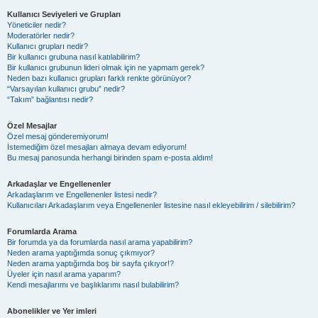
Kullanıcı Seviyeleri ve Grupları
Yöneticiler nedir?
Moderatörler nedir?
Kullanıcı grupları nedir?
Bir kullanıcı grubuna nasıl katılabilirim?
Bir kullanıcı grubunun lideri olmak için ne yapmam gerek?
Neden bazı kullanıcı grupları farklı renkte görünüyor?
“Varsayılan kullanıcı grubu” nedir?
“Takım” bağlantısı nedir?
Özel Mesajlar
Özel mesaj gönderemiyorum!
İstemediğim özel mesajları almaya devam ediyorum!
Bu mesaj panosunda herhangi birinden spam e-posta aldım!
Arkadaşlar ve Engellenenler
Arkadaşlarım ve Engellenenler listesi nedir?
Kullanıcıları Arkadaşlarım veya Engellenenler listesine nasıl ekleyebilirim / silebilirim?
Forumlarda Arama
Bir forumda ya da forumlarda nasıl arama yapabilirim?
Neden arama yaptığımda sonuç çıkmıyor?
Neden arama yaptığımda boş bir sayfa çıkıyor!?
Üyeler için nasıl arama yaparım?
Kendi mesajlarımı ve başlıklarımı nasıl bulabilirim?
Abonelikler ve Yer imleri