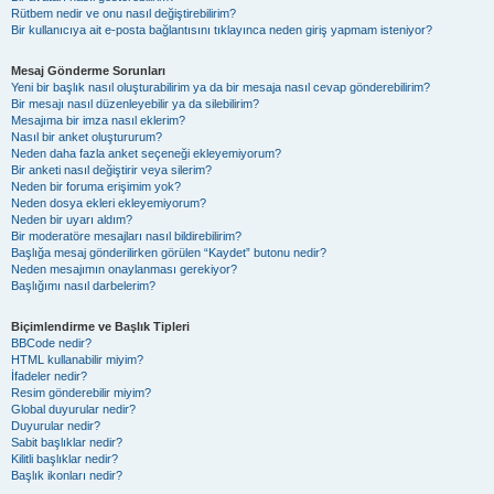
Rütbem nedir ve onu nasıl değiştirebilirim?
Bir kullanıcıya ait e-posta bağlantısını tıklayınca neden giriş yapmam isteniyor?
Mesaj Gönderme Sorunları
Yeni bir başlık nasıl oluşturabilirim ya da bir mesaja nasıl cevap gönderebilirim?
Bir mesajı nasıl düzenleyebilir ya da silebilirim?
Mesajıma bir imza nasıl eklerim?
Nasıl bir anket oluştururum?
Neden daha fazla anket seçeneği ekleyemiyorum?
Bir anketi nasıl değiştirir veya silerim?
Neden bir foruma erişimim yok?
Neden dosya ekleri ekleyemiyorum?
Neden bir uyarı aldım?
Bir moderatöre mesajları nasıl bildirebilirim?
Başlığa mesaj gönderilirken görülen “Kaydet” butonu nedir?
Neden mesajımın onaylanması gerekiyor?
Başlığımı nasıl darbelerim?
Biçimlendirme ve Başlık Tipleri
BBCode nedir?
HTML kullanabilir miyim?
İfadeler nedir?
Resim gönderebilir miyim?
Global duyurular nedir?
Duyurular nedir?
Sabit başlıklar nedir?
Kilitli başlıklar nedir?
Başlık ikonları nedir?