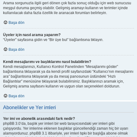
Arama sorgunuzla ilgili geri dönen çok fazla sonuç olduğu için web sunucusu
meşgul duruma geçmiş olabilir. Gelişmiş aramayı kullanın ve terimler içinde
kullanılacak daha fazla özellik ile aranacak forumları belirleyin.
Başa dön
Üyeler için nasıl arama yaparım?
“Üyeler” sayfasına gidin ve “Bir üye bul” bağlantısına tıklayın.
Başa dön
Kendi mesajlarımı ve başlıklarımı nasıl bulabilirim?
Kendi mesajlarınızı, Kullanıcı Kontrol Panelinden “Mesajlarımı göster”
bağlantısına tıklayarak ya da kendi profil sayfanızdaki “Kullanıcı’nın mesajlarını
ara” bağlantısına tıklayarak ya da mesaj panosunun üstündeki “Hızlı
Bağlantılar” menüsüne tıklayarak bulabilirsiniz. Başlıklarınızı aramak için,
Gelişmiş arama sayfasını kullanın ve uygun olan seçenekleri doldurun.
Başa dön
Abonelikler ve Yer imleri
Yer imi ve abonelik arasındaki fark nedir?
phpBB 3.0’da, başlık yer imleri bir web tarayıcısındaki yer imleri gibi
çalışıyordu. Yer imlerine eklenen başlıklar güncellendiği zaman hiç bir uyarı
alamıyordunuz. phpBB 3.1 itibariyle, yer imleri tıpkı bir başlığa abone olmak