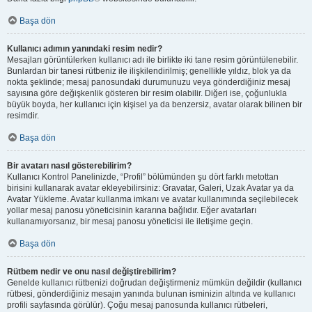
Başa dön
Kullanıcı adımın yanındaki resim nedir?
Mesajları görüntülerken kullanıcı adı ile birlikte iki tane resim görüntülenebilir.
Bunlardan bir tanesi rütbeniz ile ilişkilendirilmiş; genellikle yıldız, blok ya da
nokta şeklinde; mesaj panosundaki durumunuzu veya gönderdiğiniz mesaj
sayısına göre değişkenlik gösteren bir resim olabilir. Diğeri ise, çoğunlukla
büyük boyda, her kullanıcı için kişisel ya da benzersiz, avatar olarak bilinen bir
resimdir.
Başa dön
Bir avatarı nasıl gösterebilirim?
Kullanıcı Kontrol Panelinizde, “Profil” bölümünden şu dört farklı metottan
birisini kullanarak avatar ekleyebilirsiniz: Gravatar, Galeri, Uzak Avatar ya da
Avatar Yükleme. Avatar kullanma imkanı ve avatar kullanımında seçilebilecek
yollar mesaj panosu yöneticisinin kararına bağlıdır. Eğer avatarları
kullanamıyorsanız, bir mesaj panosu yöneticisi ile iletişime geçin.
Başa dön
Rütbem nedir ve onu nasıl değiştirebilirim?
Genelde kullanıcı rütbenizi doğrudan değiştirmeniz mümkün değildir (kullanıcı
rütbesi, gönderdiğiniz mesajın yanında bulunan isminizin altında ve kullanıcı
profili sayfasında görülür). Çoğu mesaj panosunda kullanıcı rütbeleri,