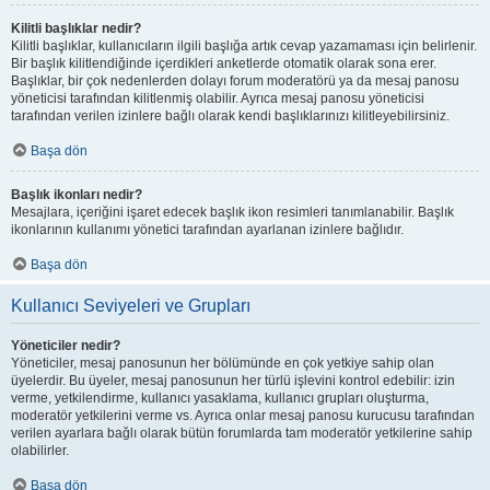
Kilitli başlıklar nedir?
Kilitli başlıklar, kullanıcıların ilgili başlığa artık cevap yazamaması için belirlenir.
Bir başlık kilitlendiğinde içerdikleri anketlerde otomatik olarak sona erer.
Başlıklar, bir çok nedenlerden dolayı forum moderatörü ya da mesaj panosu
yöneticisi tarafından kilitlenmiş olabilir. Ayrıca mesaj panosu yöneticisi
tarafından verilen izinlere bağlı olarak kendi başlıklarınızı kilitleyebilirsiniz.
Başa dön
Başlık ikonları nedir?
Mesajlara, içeriğini işaret edecek başlık ikon resimleri tanımlanabilir. Başlık
ikonlarının kullanımı yönetici tarafından ayarlanan izinlere bağlıdır.
Başa dön
Kullanıcı Seviyeleri ve Grupları
Yöneticiler nedir?
Yöneticiler, mesaj panosunun her bölümünde en çok yetkiye sahip olan
üyelerdir. Bu üyeler, mesaj panosunun her türlü işlevini kontrol edebilir: izin
verme, yetkilendirme, kullanıcı yasaklama, kullanıcı grupları oluşturma,
moderatör yetkilerini verme vs. Ayrıca onlar mesaj panosu kurucusu tarafından
verilen ayarlara bağlı olarak bütün forumlarda tam moderatör yetkilerine sahip
olabilirler.
Başa dön