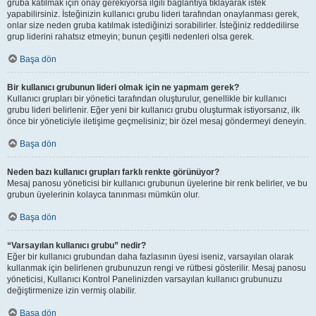
gruba katılmak için onay gerekiyorsa ilgili bağlantıya tıklayarak istek
yapabilirsiniz. İsteğinizin kullanıcı grubu lideri tarafından onaylanması gerek,
onlar size neden gruba katılmak istediğinizi sorabilirler. İsteğiniz reddedilirse
grup liderini rahatsız etmeyin; bunun çeşitli nedenleri olsa gerek.
Başa dön
Bir kullanıcı grubunun lideri olmak için ne yapmam gerek?
Kullanıcı grupları bir yönetici tarafından oluşturulur, genellikle bir kullanıcı
grubu lideri belirlenir. Eğer yeni bir kullanıcı grubu oluşturmak istiyorsanız, ilk
önce bir yöneticiyle iletişime geçmelisiniz; bir özel mesaj göndermeyi deneyin.
Başa dön
Neden bazı kullanıcı grupları farklı renkte görünüyor?
Mesaj panosu yöneticisi bir kullanıcı grubunun üyelerine bir renk belirler, ve bu
grubun üyelerinin kolayca tanınması mümkün olur.
Başa dön
“Varsayılan kullanıcı grubu” nedir?
Eğer bir kullanıcı grubundan daha fazlasının üyesi iseniz, varsayılan olarak
kullanmak için belirlenen grubunuzun rengi ve rütbesi gösterilir. Mesaj panosu
yöneticisi, Kullanıcı Kontrol Panelinizden varsayılan kullanıcı grubunuzu
değiştirmenize izin vermiş olabilir.
Başa dön