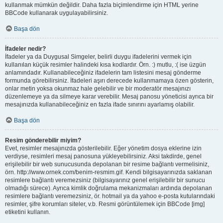
kullanmak mümkün değildir. Daha fazla biçimlendirme için HTML yerine
BBCode kullanarak uygulayabilirsiniz.
Başa dön
İfadeler nedir?
İfadeler ya da Duygusal Simgeler, belirli duygu ifadelerini vermek için
kullanılan küçük resimler halindeki kısa kodlardır. Örn. :) mutlu, :( ise üzgün
anlamındadır. Kullanabileceğiniz ifadelerin tam listesini mesaj gönderme
formunda görebilirsiniz. İfadeleri aşırı derecede kullanmamaya özen gösterin,
onlar metin yoksa okunmaz hale gelebilir ve bir moderatör mesajınızı
düzenlemeye ya da silmeye karar verebilir. Mesaj panosu yöneticisi ayrıca bir
mesajınızda kullanabileceğiniz en fazla ifade sınırını ayarlamış olabilir.
Başa dön
Resim gönderebilir miyim?
Evet, resimler mesajınızda gösterilebilir. Eğer yönetim dosya eklerine izin
verdiyse, resimleri mesaj panosuna yükleyebilirsiniz. Aksi takdirde, genel
erişilebilir bir web sunucusunda depolanan bir resime bağlantı vermelisiniz,
örn. http://www.ornek.com/benim-resmim.gif. Kendi bilgisayarınızda saklanan
resimlere bağlantı veremezsiniz (bilgisayarınız genel erişilebilir bir sunucu
olmadığı sürece). Ayrıca kimlik doğrulama mekanizmaları ardında depolanan
resimlere bağlantı veremezsiniz, ör. hotmail ya da yahoo e-posta kutularındaki
resimler, şifre korumları siteler, v.b. Resmi görüntülemek için BBCode [img]
etiketini kullanın.