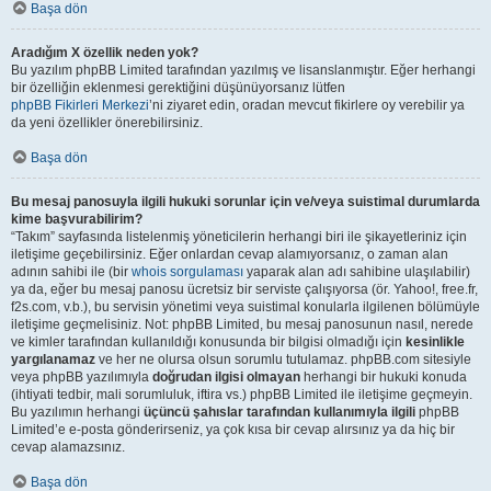
Başa dön
Aradığım X özellik neden yok?
Bu yazılım phpBB Limited tarafından yazılmış ve lisanslanmıştır. Eğer herhangi
bir özelliğin eklenmesi gerektiğini düşünüyorsanız lütfen
phpBB Fikirleri Merkezi
’ni ziyaret edin, oradan mevcut fikirlere oy verebilir ya
da yeni özellikler önerebilirsiniz.
Başa dön
Bu mesaj panosuyla ilgili hukuki sorunlar için ve/veya suistimal durumlarda
kime başvurabilirim?
“Takım” sayfasında listelenmiş yöneticilerin herhangi biri ile şikayetleriniz için
iletişime geçebilirsiniz. Eğer onlardan cevap alamıyorsanız, o zaman alan
adının sahibi ile (bir
whois sorgulaması
yaparak alan adı sahibine ulaşılabilir)
ya da, eğer bu mesaj panosu ücretsiz bir serviste çalışıyorsa (ör. Yahoo!, free.fr,
f2s.com, v.b.), bu servisin yönetimi veya suistimal konularla ilgilenen bölümüyle
iletişime geçmelisiniz. Not: phpBB Limited, bu mesaj panosunun nasıl, nerede
ve kimler tarafından kullanıldığı konusunda bir bilgisi olmadığı için
kesinlikle
yargılanamaz
ve her ne olursa olsun sorumlu tutulamaz. phpBB.com sitesiyle
veya phpBB yazılımıyla
doğrudan ilgisi olmayan
herhangi bir hukuki konuda
(ihtiyati tedbir, mali sorumluluk, iftira vs.) phpBB Limited ile iletişime geçmeyin.
Bu yazılımın herhangi
üçüncü şahıslar tarafından kullanımıyla ilgili
phpBB
Limited’e e-posta gönderirseniz, ya çok kısa bir cevap alırsınız ya da hiç bir
cevap alamazsınız.
Başa dön