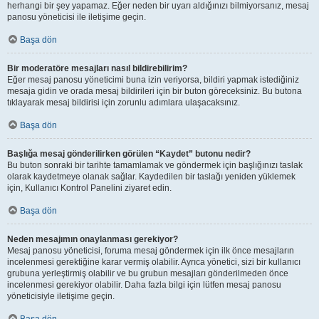
herhangi bir şey yapamaz. Eğer neden bir uyarı aldığınızı bilmiyorsanız, mesaj
panosu yöneticisi ile iletişime geçin.
Başa dön
Bir moderatöre mesajları nasıl bildirebilirim?
Eğer mesaj panosu yöneticimi buna izin veriyorsa, bildiri yapmak istediğiniz
mesaja gidin ve orada mesaj bildirileri için bir buton göreceksiniz. Bu butona
tıklayarak mesaj bildirisi için zorunlu adımlara ulaşacaksınız.
Başa dön
Başlığa mesaj gönderilirken görülen “Kaydet” butonu nedir?
Bu buton sonraki bir tarihte tamamlamak ve göndermek için başlığınızı taslak
olarak kaydetmeye olanak sağlar. Kaydedilen bir taslağı yeniden yüklemek
için, Kullanıcı Kontrol Panelini ziyaret edin.
Başa dön
Neden mesajımın onaylanması gerekiyor?
Mesaj panosu yöneticisi, foruma mesaj göndermek için ilk önce mesajların
incelenmesi gerektiğine karar vermiş olabilir. Ayrıca yönetici, sizi bir kullanıcı
grubuna yerleştirmiş olabilir ve bu grubun mesajları gönderilmeden önce
incelenmesi gerekiyor olabilir. Daha fazla bilgi için lütfen mesaj panosu
yöneticisiyle iletişime geçin.