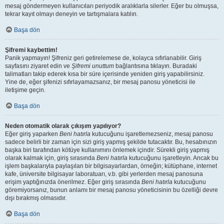
mesaj göndermeyen kullanıcıları periyodik aralıklarla silerler. Eğer bu olmuşsa,
tekrar kayıt olmayı deneyin ve tartışmalara katılın.
Başa dön
Şifremi kaybettim!
Panik yapmayın! Şifreniz geri getirelemese de, kolayca sıfırlanabilir. Giriş
sayfasını ziyaret edin ve
Şifremi unuttum
bağlantısına tıklayın. Buradaki
talimatları takip ederek kısa bir süre içerisinde yeniden giriş yapabilirsiniz.
Yine de, eğer şifenizi sıfırlayamazsanız, bir mesaj panosu yöneticisi ile
iletişime geçin.
Başa dön
Neden otomatik olarak çıkışım yapılıyor?
Eğer giriş yaparken
Beni hatırla
kutucuğunu işaretlemezseniz, mesaj panosu
sadece belirli bir zaman için sizi giriş yapmış şekilde tutacaktır. Bu, hesabınızın
başka biri tarafından kötüye kullanımını önlemek içindir. Sürekli giriş yapmış
olarak kalmak için, giriş sırasında
Beni hatırla
kutucuğunu işaretleyin. Ancak bu
işlem başkalarıyla paylaşılan bir bilgisayarlardan, örneğin; kütüphane, internet
kafe, üniversite bilgisayar laboratuarı, v.b. gibi yerlerden mesaj panosuna
erişim yaptığınızda önerilmez. Eğer giriş sırasında
Beni hatırla
kutucuğunu
göremiyorsanız, bunun anlamı bir mesaj panosu yöneticisinin bu özelliği devre
dışı bırakmış olmasıdır.
Başa dön