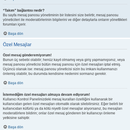
“Takım” bağlantısı nedir?
Bu sayfa mesaj panosu yönetiminin bir listesini size belirtir, mesaj panosu
yöneticileri ile moderatörlerinin bilgilerini ve diğer detaylarla onların yönettikleri
forumları içerir.
Başa dön
Özel Mesajlar
Özel mesaj gönderemiyorum!
Bunun üç sebebi olabilir; henüz kayıt olmamış veya giriş yapmamışsınız, veya
mesaj panosu yöneticisi bütün mesaj panosu için özel mesajları iptal etmiş.
Üçüncü olanak ise: mesaj panosu yöneticisi sizin bu imkanı kullanmanızı
önlemiş olabilir, bu durumda kendisine nedenini sormanız gerekir.
Başa dön
İstemediğim özel mesajları almaya devam ediyorum!
Kullanıcı Kontrol Panelinizdeki mesaj kuralları özelliğini kullanarak bir
kullanıcıdan gelen özel mesajları otomatik olarak silebilirsiniz. Eğer belirli bir
kullanıcıdan küfürlü ya da kötü niyetli özel mesajlar alıyorsanız, bu mesajları
moderatörlere bildirin; onlar özel mesaj gönderen bir kullanıcıyı önleme
yetkisine sahiptir.
Başa dön