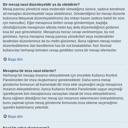
Bir mesajı nasıl düzenleyebilir ya da silebilirim?
Mesaj panosu yöneticisi veya moderatör olmadığınız sürece, sadece kendinize
ait mesajları düzenleyebilir veya silebilirsiniz. Gönderdiğiniz bir mesajı düzenle
butonuna tıklayarak düzenleyebilirsiniz (bu imkan bazen sadece belirli bir süre
için mevcuttur). Eğer mesajınıza birileri cevap göndermişse, başlığa
döndüğünüzde mesajınızın altında metni kaç defa düzenlediğinizi gösteren
kısa bir yazı göreceksiniz. Mesajınıza henüz cevap verilmemişse, bu not
görülmez. Ayrıca mesajınız mesaj panosu yöneticileri veya moderatörler
tarafından düzenlenince de bu metin görünmez. Buna rağmen mesajı neden
düzenlediklerine dair kendilerine has bir not bırakabilirler. Not: Normal
kullanıcılar herhangi birinden cevap geldikten sonra bir mesajı silemezler.
Başa dön
Mesajıma bir imza nasıl eklerim?
Herhangi bir mesaja imzanızı ekleyebilmek için öncelikle Kullanıcı Kontrol
Panelinizden bir imza oluşturmanız gerekmektedir. Daha sonra mesaj
gönderme formunun alt kısmındaki
Bir imza ekle
seçeneğini seçip mesajınıza
imzanızı ekleyebilirsiniz. Ayrıca Kullanıcı Kontrol Panelindeki uygun seçeneği
işaretleyerek tüm mesajlarınıza varsayılan olarak bir imza ekleyebilirsiniz.
Buna rağmen dilediğiniz her mesaj için imzanızın eklenmesini önleyebilirsiniz,
bunu yapmak içinse mesaj gönderme formunda imza ekleme seçeneğinin
işaretini kaldırmanız yeterlidir.
Başa dön