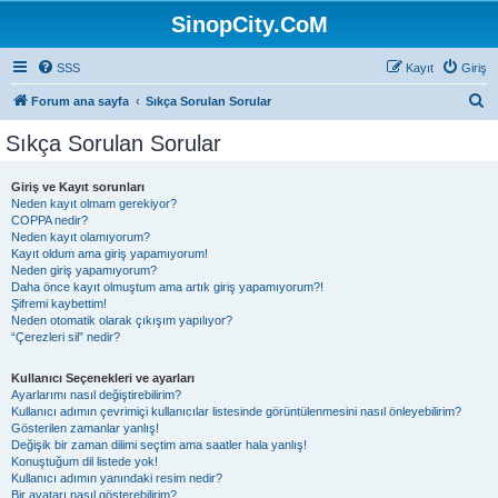
SinopCity.CoM
SSS
Kayıt
Giriş
A
Forum ana sayfa
Sıkça Sorulan Sorular
r
Sıkça Sorulan Sorular
a
Giriş ve Kayıt sorunları
Neden kayıt olmam gerekiyor?
COPPA nedir?
Neden kayıt olamıyorum?
Kayıt oldum ama giriş yapamıyorum!
Neden giriş yapamıyorum?
Daha önce kayıt olmuştum ama artık giriş yapamıyorum?!
Şifremi kaybettim!
Neden otomatik olarak çıkışım yapılıyor?
“Çerezleri sil” nedir?
Kullanıcı Seçenekleri ve ayarları
Ayarlarımı nasıl değiştirebilirim?
Kullanıcı adımın çevrimiçi kullanıcılar listesinde görüntülenmesini nasıl önleyebilirim?
Gösterilen zamanlar yanlış!
Değişik bir zaman dilimi seçtim ama saatler hala yanlış!
Konuştuğum dil listede yok!
Kullanıcı adımın yanındaki resim nedir?
Bir avatarı nasıl gösterebilirim?