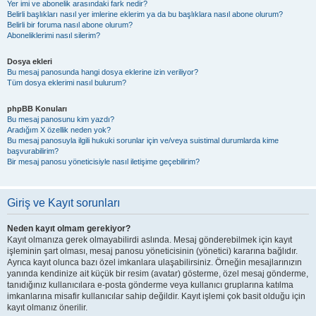
Yer imi ve abonelik arasındaki fark nedir?
Belirli başlıkları nasıl yer imlerine eklerim ya da bu başlıklara nasıl abone olurum?
Belirli bir foruma nasıl abone olurum?
Aboneliklerimi nasıl silerim?
Dosya ekleri
Bu mesaj panosunda hangi dosya eklerine izin veriliyor?
Tüm dosya eklerimi nasıl bulurum?
phpBB Konuları
Bu mesaj panosunu kim yazdı?
Aradığım X özellik neden yok?
Bu mesaj panosuyla ilgili hukuki sorunlar için ve/veya suistimal durumlarda kime
başvurabilirim?
Bir mesaj panosu yöneticisiyle nasıl iletişime geçebilirim?
Giriş ve Kayıt sorunları
Neden kayıt olmam gerekiyor?
Kayıt olmanıza gerek olmayabilirdi aslında. Mesaj gönderebilmek için kayıt
işleminin şart olması, mesaj panosu yöneticisinin (yönetici) kararına bağlıdır.
Ayrıca kayıt olunca bazı özel imkanlara ulaşabilirsiniz. Örneğin mesajlarınızın
yanında kendinize ait küçük bir resim (avatar) gösterme, özel mesaj gönderme,
tanıdığınız kullanıcılara e-posta gönderme veya kullanıcı gruplarına katılma
imkanlarına misafir kullanıcılar sahip değildir. Kayıt işlemi çok basit olduğu için
kayıt olmanız önerilir.