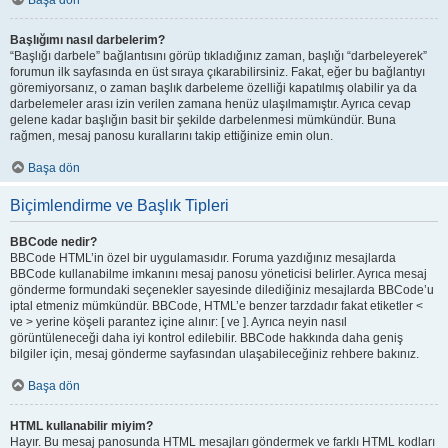
Başa dön
Başlığımı nasıl darbelerim?
“Başlığı darbele” bağlantısını görüp tıkladığınız zaman, başlığı “darbeleyerek”
forumun ilk sayfasında en üst sıraya çıkarabilirsiniz. Fakat, eğer bu bağlantıyı
göremiyorsanız, o zaman başlık darbeleme özelliği kapatılmış olabilir ya da
darbelemeler arası izin verilen zamana henüz ulaşılmamıştır. Ayrıca cevap
gelene kadar başlığın basit bir şekilde darbelenmesi mümkündür. Buna
rağmen, mesaj panosu kurallarını takip ettiğinize emin olun.
Başa dön
Biçimlendirme ve Başlık Tipleri
BBCode nedir?
BBCode HTML’in özel bir uygulamasıdır. Foruma yazdığınız mesajlarda
BBCode kullanabilme imkanını mesaj panosu yöneticisi belirler. Ayrıca mesaj
gönderme formundaki seçenekler sayesinde dilediğiniz mesajlarda BBCode’u
iptal etmeniz mümkündür. BBCode, HTML’e benzer tarzdadır fakat etiketler <
ve > yerine köşeli parantez içine alınır: [ ve ]. Ayrıca neyin nasıl
görüntüleneceği daha iyi kontrol edilebilir. BBCode hakkında daha geniş
bilgiler için, mesaj gönderme sayfasından ulaşabileceğiniz rehbere bakınız.
Başa dön
HTML kullanabilir miyim?
Hayır. Bu mesaj panosunda HTML mesajları göndermek ve farklı HTML kodları