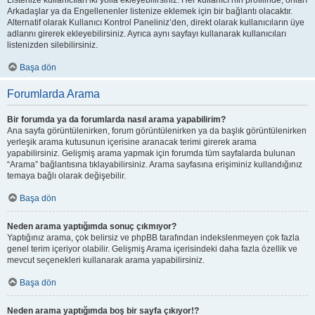
Listenize kullanıcıları iki yolla ekleyebilirsiniz. Her kullanıcı’nın profilinde, onları
Arkadaşlar ya da Engellenenler listenize eklemek için bir bağlantı olacaktır.
Alternatif olarak Kullanıcı Kontrol Paneliniz’den, direkt olarak kullanıcıların üye
adlarını girerek ekleyebilirsiniz. Ayrıca aynı sayfayı kullanarak kullanıcıları
listenizden silebilirsiniz.
Başa dön
Forumlarda Arama
Bir forumda ya da forumlarda nasıl arama yapabilirim?
Ana sayfa görüntülenirken, forum görüntülenirken ya da başlık görüntülenirken
yerleşik arama kutusunun içerisine aranacak terimi girerek arama
yapabilirsiniz. Gelişmiş arama yapmak için forumda tüm sayfalarda bulunan
“Arama” bağlantısına tıklayabilirsiniz. Arama sayfasına erişiminiz kullandığınız
temaya bağlı olarak değişebilir.
Başa dön
Neden arama yaptığımda sonuç çıkmıyor?
Yaptığınız arama, çok belirsiz ve phpBB tarafından indekslenmeyen çok fazla
genel terim içeriyor olabilir. Gelişmiş Arama içerisindeki daha fazla özellik ve
mevcut seçenekleri kullanarak arama yapabilirsiniz.
Başa dön
Neden arama yaptığımda boş bir sayfa çıkıyor!?