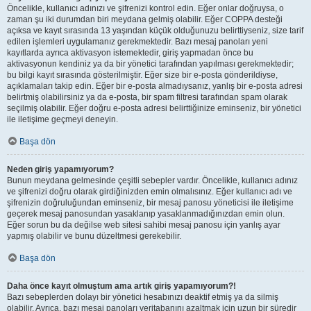
Öncelikle, kullanıcı adınızı ve şifrenizi kontrol edin. Eğer onlar doğruysa, o
zaman şu iki durumdan biri meydana gelmiş olabilir. Eğer COPPA desteği
açıksa ve kayıt sırasında 13 yaşından küçük olduğunuzu belirttiyseniz, size tarif
edilen işlemleri uygulamanız gerekmektedir. Bazı mesaj panoları yeni
kayıtlarda ayrıca aktivasyon istemektedir, giriş yapmadan önce bu
aktivasyonun kendiniz ya da bir yönetici tarafından yapılması gerekmektedir;
bu bilgi kayıt sırasında gösterilmiştir. Eğer size bir e-posta gönderildiyse,
açıklamaları takip edin. Eğer bir e-posta almadıysanız, yanlış bir e-posta adresi
belirtmiş olabilirsiniz ya da e-posta, bir spam filtresi tarafından spam olarak
seçilmiş olabilir. Eğer doğru e-posta adresi belirttiğinize eminseniz, bir yönetici
ile iletişime geçmeyi deneyin.
Başa dön
Neden giriş yapamıyorum?
Bunun meydana gelmesinde çeşitli sebepler vardır. Öncelikle, kullanıcı adınız
ve şifrenizi doğru olarak girdiğinizden emin olmalısınız. Eğer kullanıcı adı ve
şifrenizin doğruluğundan eminseniz, bir mesaj panosu yöneticisi ile iletişime
geçerek mesaj panosundan yasaklanıp yasaklanmadığınızdan emin olun.
Eğer sorun bu da değilse web sitesi sahibi mesaj panosu için yanlış ayar
yapmış olabilir ve bunu düzeltmesi gerekebilir.
Başa dön
Daha önce kayıt olmuştum ama artık giriş yapamıyorum?!
Bazı sebeplerden dolayı bir yönetici hesabınızı deaktif etmiş ya da silmiş
olabilir. Ayrıca, bazı mesaj panoları veritabanını azaltmak için uzun bir süredir