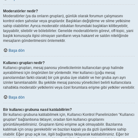
Moderatörler nedir?
Moderatörler (ya da onların grupları), günlük olarak forumun çalışmasını
kontrol eden şahıslar veya gruplardır. Başlıkları değiştirme ve silme yetkisine
sahip olabilirler. Ayrıca moderatör oldukları forumdaki başlıkları kilitleyebilir,
taşıyabilir, silebilir ve bölebilirler. Genelde moderatörlerin görevi, off-topic, yani
başlık konusuyla ilgisi olmayan yanıtların veya hakaret ve saldırı niteliğinde
mesajların gönderilmesini önlemektir.
Başa dön
Kullanıcı grupları nedir?
Kullanıcı grupları, mesaj panosu yöneticilerinin kullanıcıları grup halinde
ayırabilmesi için öngörülen bir yöntemdir. Her kullanıcı (çoğu mesaj
panolarından farklı olarak) bir çok gruba üye olabilir ve her gruba ayrı ayrı
izinler tanımlanabilir. Bu şekilde mesaj panosu yöneticileri belirli kullanıcılara
rahatlıkla moderatör yetkilerini veya özel forumlara erişme gibi yetkiler verebilir.
Başa dön
Bir kullanıcı grubuna nasıl katılabilirim?
Bir kullanıcı grubuna katılabilmek için, Kullanıcı Kontrol Panelinizden “Kullanıcı
grupları” bağlantısına tıklayın; oradan tüm kullanıcı gruplarını
görüntüleyebilirsiniz. Grupların tümü erişime açık olmayabilir. Bazılarına
katılmak için onay gerekebilir ve bazıları kapalı ya da gizli üyeliklere sahip
olabilir. Eğer grup açık ise, ilgili bağlantıya tıklayarak katılabilirsiniz. Eğer bir