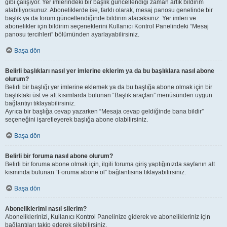
gibi çalışıyor. Yer imlerindeki bir başlık güncellendiği zaman artık bildirim
alabiliyorsunuz. Aboneliklerde ise, farklı olarak, mesaj panosu genelinde bir
başlık ya da forum güncellendiğinde bildirim alacaksınız. Yer imleri ve
abonelikler için bildirim seçeneklerini Kullanıcı Kontrol Panelindeki “Mesaj
panosu tercihleri” bölümünden ayarlayabilirsiniz.
Başa dön
Belirli başlıkları nasıl yer imlerine eklerim ya da bu başlıklara nasıl abone
olurum?
Belirli bir başlığı yer imlerine eklemek ya da bu başlığa abone olmak için bir
başlıktaki üst ve alt kısımlarda bulunan “Başlık araçları” menüsünden uygun
bağlantıyı tıklayabilirsiniz.
Ayrıca bir başlığa cevap yazarken “Mesaja cevap geldiğinde bana bildir”
seçeneğini işaretleyerek başlığa abone olabilirsiniz.
Başa dön
Belirli bir foruma nasıl abone olurum?
Belirli bir foruma abone olmak için, ilgili foruma giriş yaptığınızda sayfanın alt
kısmında bulunan “Foruma abone ol” bağlantısına tıklayabilirsiniz.
Başa dön
Aboneliklerimi nasıl silerim?
Aboneliklerinizi, Kullanıcı Kontrol Panelinize giderek ve abonelikleriniz için
bağlantıları takip ederek silebilirsiniz.