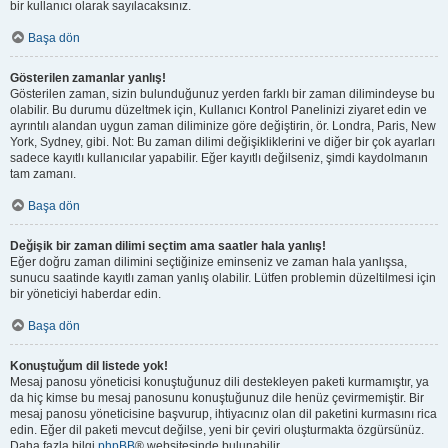
bir kullanıcı olarak sayılacaksınız.
Başa dön
Gösterilen zamanlar yanlış!
Gösterilen zaman, sizin bulunduğunuz yerden farklı bir zaman dilimindeyse bu
olabilir. Bu durumu düzeltmek için, Kullanıcı Kontrol Panelinizi ziyaret edin ve
ayrıntılı alandan uygun zaman diliminize göre değiştirin, ör. Londra, Paris, New
York, Sydney, gibi. Not: Bu zaman dilimi değişikliklerini ve diğer bir çok ayarları
sadece kayıtlı kullanıcılar yapabilir. Eğer kayıtlı değilseniz, şimdi kaydolmanın
tam zamanı.
Başa dön
Değişik bir zaman dilimi seçtim ama saatler hala yanlış!
Eğer doğru zaman dilimini seçtiğinize eminseniz ve zaman hala yanlışsa,
sunucu saatinde kayıtlı zaman yanlış olabilir. Lütfen problemin düzeltilmesi için
bir yöneticiyi haberdar edin.
Başa dön
Konuştuğum dil listede yok!
Mesaj panosu yöneticisi konuştuğunuz dili destekleyen paketi kurmamıştır, ya
da hiç kimse bu mesaj panosunu konuştuğunuz dile henüz çevirmemiştir. Bir
mesaj panosu yöneticisine başvurup, ihtiyacınız olan dil paketini kurmasını rica
edin. Eğer dil paketi mevcut değilse, yeni bir çeviri oluşturmakta özgürsünüz.
Daha fazla bilgi
phpBB
® websitesinde bulunabilir.