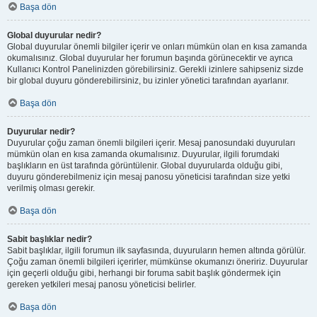
Başa dön
Global duyurular nedir?
Global duyurular önemli bilgiler içerir ve onları mümkün olan en kısa zamanda
okumalısınız. Global duyurular her forumun başında görünecektir ve ayrıca
Kullanıcı Kontrol Panelinizden görebilirsiniz. Gerekli izinlere sahipseniz sizde
bir global duyuru gönderebilirsiniz, bu izinler yönetici tarafından ayarlanır.
Başa dön
Duyurular nedir?
Duyurular çoğu zaman önemli bilgileri içerir. Mesaj panosundaki duyuruları
mümkün olan en kısa zamanda okumalısınız. Duyurular, ilgili forumdaki
başlıkların en üst tarafında görüntülenir. Global duyurularda olduğu gibi,
duyuru gönderebilmeniz için mesaj panosu yöneticisi tarafından size yetki
verilmiş olması gerekir.
Başa dön
Sabit başlıklar nedir?
Sabit başlıklar, ilgili forumun ilk sayfasında, duyuruların hemen altında görülür.
Çoğu zaman önemli bilgileri içerirler, mümkünse okumanızı öneririz. Duyurular
için geçerli olduğu gibi, herhangi bir foruma sabit başlık göndermek için
gereken yetkileri mesaj panosu yöneticisi belirler.
Başa dön