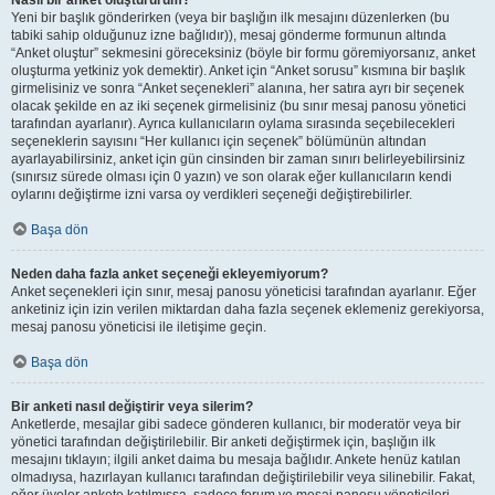
Nasıl bir anket oluştururum?
Yeni bir başlık gönderirken (veya bir başlığın ilk mesajını düzenlerken (bu
tabiki sahip olduğunuz izne bağlıdır)), mesaj gönderme formunun altında
“Anket oluştur” sekmesini göreceksiniz (böyle bir formu göremiyorsanız, anket
oluşturma yetkiniz yok demektir). Anket için “Anket sorusu” kısmına bir başlık
girmelisiniz ve sonra “Anket seçenekleri” alanına, her satıra ayrı bir seçenek
olacak şekilde en az iki seçenek girmelisiniz (bu sınır mesaj panosu yönetici
tarafından ayarlanır). Ayrıca kullanıcıların oylama sırasında seçebilecekleri
seçeneklerin sayısını “Her kullanıcı için seçenek” bölümünün altından
ayarlayabilirsiniz, anket için gün cinsinden bir zaman sınırı belirleyebilirsiniz
(sınırsız sürede olması için 0 yazın) ve son olarak eğer kullanıcıların kendi
oylarını değiştirme izni varsa oy verdikleri seçeneği değiştirebilirler.
Başa dön
Neden daha fazla anket seçeneği ekleyemiyorum?
Anket seçenekleri için sınır, mesaj panosu yöneticisi tarafından ayarlanır. Eğer
anketiniz için izin verilen miktardan daha fazla seçenek eklemeniz gerekiyorsa,
mesaj panosu yöneticisi ile iletişime geçin.
Başa dön
Bir anketi nasıl değiştirir veya silerim?
Anketlerde, mesajlar gibi sadece gönderen kullanıcı, bir moderatör veya bir
yönetici tarafından değiştirilebilir. Bir anketi değiştirmek için, başlığın ilk
mesajını tıklayın; ilgili anket daima bu mesaja bağlıdır. Ankete henüz katılan
olmadıysa, hazırlayan kullanıcı tarafından değiştirilebilir veya silinebilir. Fakat,