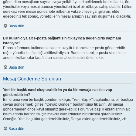
gönderilen mesajların sayısını veya yetkili üyeleri belirlemek için kullanılır, örn.
yöneticiler veya mesaj panosu yöneticileri özel bir rütbeye sahip olabilir. Lütfen
gereksiz yere mesaj gönderipte rütbenizi yükseltmeye çalışmayın, elde
edeceğiniz tek sonuç, yöneticilerin mesajlarınızın sayısını düşürmesi olacaktır.
Başa dön
Bir kullanıcıya ait e-posta bağlantısını tıklayınca neden giriş yapmam
isteniyor?
E-posta formunu kullanarak sadece kayıtlı kullanıcılar e-posta gönderebilir
(eğer yönetici bu özelliği aktifleştirdiyse). Bunun sebebi, e-posta sisteminin
anonim kullanıcılar tarafından suistimal edilmesini önlemektir.
Başa dön
Mesaj Gönderme Sorunları
Yeni bir başlık nasıl oluşturabilirim ya da bir mesaja nasıl cevap
gönderebilirim?
Bir foruma yeni bir başlık göndermek için, "Yeni Başlık" bağlantısına, bir başlığa
cevap göndermek içinse, "Cevap Gönder" bağlantısına tıklayın. Bir mesaj
göndermeden önce kayıt olmanız gerekebilir. Forum ve başlık ekranlarının alt
kısımlarında her forum için mevcut olan izinlerin bir listesini görebilirsiniz.
Örneğin: Yeni başlıklar gönderebilirsiniz, Dosya ekleri gönderebilirsiniz, v.b.
Başa dön