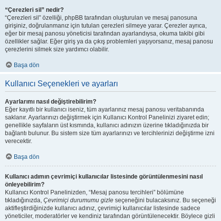
“Çerezleri sil” nedir?
“Çerezleri sil” özelliği, phpBB tarafından oluşturulan ve mesaj panosuna
girişiniz, doğrulanmanız için tutulan çerezleri silmeye yarar. Çerezler ayrıca,
eğer bir mesaj panosu yöneticisi tarafından ayarlandıysa, okuma takibi gibi
özellikler sağlar. Eğer giriş ya da çıkış problemleri yaşıyorsanız, mesaj panosu
çerezlerini silmek size yardımcı olabilir.
Başa dön
Kullanıcı Seçenekleri ve ayarları
Ayarlarımı nasıl değiştirebilirim?
Eğer kayıtlı bir kullanıcı iseniz, tüm ayarlarınız mesaj panosu veritabanında
saklanır. Ayarlarınızı değiştirmek için Kullanıcı Kontrol Panelinizi ziyaret edin;
genellikle sayfaların üst kısmında, kullanıcı adınızın üzerine tıkladığınızda bir
bağlantı bulunur. Bu sistem size tüm ayarlarınızı ve tercihlerinizi değiştirme izni
verecektir.
Başa dön
Kullanıcı adımın çevrimiçi kullanıcılar listesinde görüntülenmesini nasıl
önleyebilirim?
Kullanıcı Kontrol Panelinizden, “Mesaj panosu tercihleri” bölümüne
tıkladığınızda,
Çevrimiçi durumumu gizle
seçeneğini bulacaksınız. Bu seçeneği
aktifleştirdiğinizde kullanıcı adınız, çevrimiçi kullanıcılar listesinde sadece
yöneticiler, moderatörler ve kendiniz tarafından görüntülenecektir. Böylece gizli