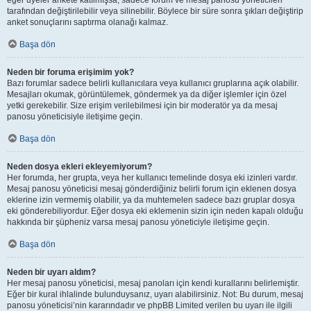
eğer üyeler ankete katılmışsa, sadece forum ve mesaj panosu yöneticileri
tarafından değiştirilebilir veya silinebilir. Böylece bir süre sonra şıkları değiştirip
anket sonuçlarını saptırma olanağı kalmaz.
Başa dön
Neden bir foruma erişimim yok?
Bazı forumlar sadece belirli kullanıcılara veya kullanıcı gruplarına açık olabilir.
Mesajları okumak, görüntülemek, göndermek ya da diğer işlemler için özel
yetki gerekebilir. Size erişim verilebilmesi için bir moderatör ya da mesaj
panosu yöneticisiyle iletişime geçin.
Başa dön
Neden dosya ekleri ekleyemiyorum?
Her forumda, her grupta, veya her kullanıcı temelinde dosya eki izinleri vardır.
Mesaj panosu yöneticisi mesaj gönderdiğiniz belirli forum için eklenen dosya
eklerine izin vermemiş olabilir, ya da muhtemelen sadece bazı gruplar dosya
eki gönderebiliyordur. Eğer dosya eki eklemenin sizin için neden kapalı olduğu
hakkında bir şüpheniz varsa mesaj panosu yöneticiyle iletişime geçin.
Başa dön
Neden bir uyarı aldım?
Her mesaj panosu yöneticisi, mesaj panoları için kendi kurallarını belirlemiştir.
Eğer bir kural ihlalinde bulunduysanız, uyarı alabilirsiniz. Not: Bu durum, mesaj
panosu yöneticisi’nin kararındadır ve phpBB Limited verilen bu uyarı ile ilgili