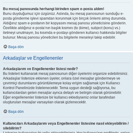
Bu mesaj panosunda herhangi birinden spam e-posta aldım!
Bunu duyduğumuz için üzgünüz. Aslında, bu mesaj panosunun sunduğu e-
posta gönderme işlevi spamdan korunmak için birçok önlemi almış durumda.
Aldığınız spam e-postanın bir kopyasını mesaj panosu yöneticisine gönderin.
Özellikle aldığınız e-posta’nın başlık kısmını (to (kime), subject (konu) vs.)
iletmeyi unutmayın, bu kısımda e-postayı gönderen kullanıcı hakkında bilgiler
bulunur. Mesaj panosu yöneticileri bu bilgilerle meseleyi takip edebilir.
Başa dön
Arkadaşlar ve Engellenenler
Arkadaşlarım ve Engellenenler listesi nedir?
Bu listeleri kullanarak mesaj panosunun diğer üyelerini organize edebilirsiniz.
Arkadaşlar listenize eklenen üyeler, onlara özel mesajlar göndermeye ve
çevrimiçi durumlarını görüntülemeye kolay erişim sağlamak için Kullanıcı
Kontrol Panelinizde listelenecektir. Tema uygun desteği sağlıyorsa, bu
kullanıcılardan gelen mesajlar ayrıca detaylı ve belirgin olarak görünebilir.
Eğer engellenenler listenize bir kullanıcı eklediyseniz onlar tarafından
oluşturulan mesajlar varsayılan olarak gizlenecektir.
Başa dön
Kullanıcıları Arkadaşlarım veya Engellenenler listesine nasıl ekleyebilirim /
silebilirim?