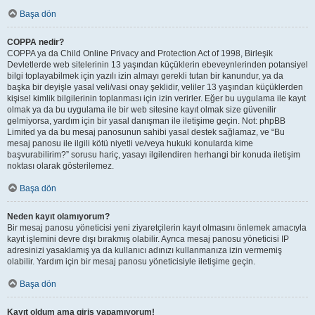
Başa dön
COPPA nedir?
COPPA ya da Child Online Privacy and Protection Act of 1998, Birleşik
Devletlerde web sitelerinin 13 yaşından küçüklerin ebeveynlerinden potansiyel
bilgi toplayabilmek için yazılı izin almayı gerekli tutan bir kanundur, ya da
başka bir deyişle yasal veli/vasi onay şeklidir, veliler 13 yaşından küçüklerden
kişisel kimlik bilgilerinin toplanması için izin verirler. Eğer bu uygulama ile kayıt
olmak ya da bu uygulama ile bir web sitesine kayıt olmak size güvenilir
gelmiyorsa, yardım için bir yasal danışman ile iletişime geçin. Not: phpBB
Limited ya da bu mesaj panosunun sahibi yasal destek sağlamaz, ve “Bu
mesaj panosu ile ilgili kötü niyetli ve/veya hukuki konularda kime
başvurabilirim?” sorusu hariç, yasayı ilgilendiren herhangi bir konuda iletişim
noktası olarak gösterilemez.
Başa dön
Neden kayıt olamıyorum?
Bir mesaj panosu yöneticisi yeni ziyaretçilerin kayıt olmasını önlemek amacıyla
kayıt işlemini devre dışı bırakmış olabilir. Ayrıca mesaj panosu yöneticisi IP
adresinizi yasaklamış ya da kullanıcı adınızı kullanmanıza izin vermemiş
olabilir. Yardım için bir mesaj panosu yöneticisiyle iletişime geçin.
Başa dön
Kayıt oldum ama giriş yapamıyorum!