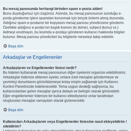
Bu mesaj panosunda herhangi birinden spam e-posta aldım!
Bunu duyduğumuz için üzgünüz. Aslında, bu mesaj panosunun sunduğu e-
posta gönderme işlevi spamdan korunmak için birçok önlemi almış durumda.
Aldığınız spam e-postanın bir kopyasını mesaj panosu yöneticisine gönderin.
Özellikle aldığınız e-posta’nın başlık kısmını (to (kime), subject (konu) vs.)
iletmeyi unutmayın, bu kısımda e-postayı gönderen kullanıcı hakkında bilgiler
bulunur. Mesaj panosu yöneticileri bu bilgilerle meseleyi takip edebilir.
Başa dön
Arkadaşlar ve Engellenenler
Arkadaşlarım ve Engellenenler listesi nedir?
Bu listeleri kullanarak mesaj panosunun diğer üyelerini organize edebilirsiniz.
Arkadaşlar listenize eklenen üyeler, onlara özel mesajlar göndermeye ve
çevrimiçi durumlarını görüntülemeye kolay erişim sağlamak için Kullanıcı
Kontrol Panelinizde listelenecektir. Tema uygun desteği sağlıyorsa, bu
kullanıcılardan gelen mesajlar ayrıca detaylı ve belirgin olarak görünebilir.
Eğer engellenenler listenize bir kullanıcı eklediyseniz onlar tarafından
oluşturulan mesajlar varsayılan olarak gizlenecektir.
Başa dön
Kullanıcıları Arkadaşlarım veya Engellenenler listesine nasıl ekleyebilirim /
silebilirim?