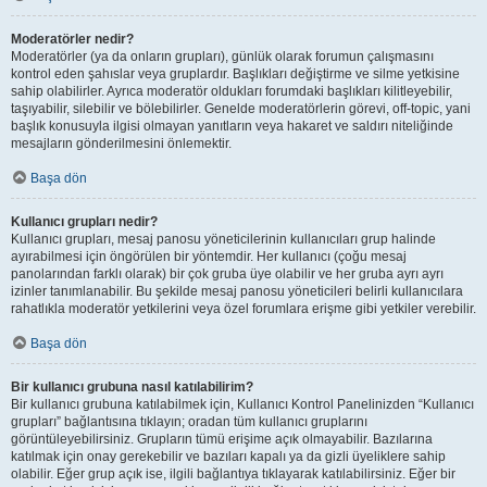
Moderatörler nedir?
Moderatörler (ya da onların grupları), günlük olarak forumun çalışmasını
kontrol eden şahıslar veya gruplardır. Başlıkları değiştirme ve silme yetkisine
sahip olabilirler. Ayrıca moderatör oldukları forumdaki başlıkları kilitleyebilir,
taşıyabilir, silebilir ve bölebilirler. Genelde moderatörlerin görevi, off-topic, yani
başlık konusuyla ilgisi olmayan yanıtların veya hakaret ve saldırı niteliğinde
mesajların gönderilmesini önlemektir.
Başa dön
Kullanıcı grupları nedir?
Kullanıcı grupları, mesaj panosu yöneticilerinin kullanıcıları grup halinde
ayırabilmesi için öngörülen bir yöntemdir. Her kullanıcı (çoğu mesaj
panolarından farklı olarak) bir çok gruba üye olabilir ve her gruba ayrı ayrı
izinler tanımlanabilir. Bu şekilde mesaj panosu yöneticileri belirli kullanıcılara
rahatlıkla moderatör yetkilerini veya özel forumlara erişme gibi yetkiler verebilir.
Başa dön
Bir kullanıcı grubuna nasıl katılabilirim?
Bir kullanıcı grubuna katılabilmek için, Kullanıcı Kontrol Panelinizden “Kullanıcı
grupları” bağlantısına tıklayın; oradan tüm kullanıcı gruplarını
görüntüleyebilirsiniz. Grupların tümü erişime açık olmayabilir. Bazılarına
katılmak için onay gerekebilir ve bazıları kapalı ya da gizli üyeliklere sahip
olabilir. Eğer grup açık ise, ilgili bağlantıya tıklayarak katılabilirsiniz. Eğer bir