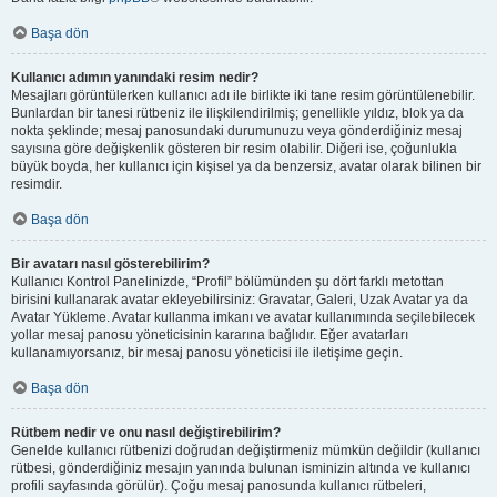
Başa dön
Kullanıcı adımın yanındaki resim nedir?
Mesajları görüntülerken kullanıcı adı ile birlikte iki tane resim görüntülenebilir.
Bunlardan bir tanesi rütbeniz ile ilişkilendirilmiş; genellikle yıldız, blok ya da
nokta şeklinde; mesaj panosundaki durumunuzu veya gönderdiğiniz mesaj
sayısına göre değişkenlik gösteren bir resim olabilir. Diğeri ise, çoğunlukla
büyük boyda, her kullanıcı için kişisel ya da benzersiz, avatar olarak bilinen bir
resimdir.
Başa dön
Bir avatarı nasıl gösterebilirim?
Kullanıcı Kontrol Panelinizde, “Profil” bölümünden şu dört farklı metottan
birisini kullanarak avatar ekleyebilirsiniz: Gravatar, Galeri, Uzak Avatar ya da
Avatar Yükleme. Avatar kullanma imkanı ve avatar kullanımında seçilebilecek
yollar mesaj panosu yöneticisinin kararına bağlıdır. Eğer avatarları
kullanamıyorsanız, bir mesaj panosu yöneticisi ile iletişime geçin.
Başa dön
Rütbem nedir ve onu nasıl değiştirebilirim?
Genelde kullanıcı rütbenizi doğrudan değiştirmeniz mümkün değildir (kullanıcı
rütbesi, gönderdiğiniz mesajın yanında bulunan isminizin altında ve kullanıcı
profili sayfasında görülür). Çoğu mesaj panosunda kullanıcı rütbeleri,