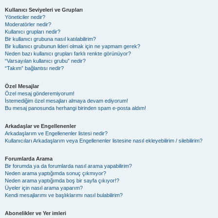
Kullanıcı Seviyeleri ve Grupları
Yöneticiler nedir?
Moderatörler nedir?
Kullanıcı grupları nedir?
Bir kullanıcı grubuna nasıl katılabilirim?
Bir kullanıcı grubunun lideri olmak için ne yapmam gerek?
Neden bazı kullanıcı grupları farklı renkte görünüyor?
“Varsayılan kullanıcı grubu” nedir?
“Takım” bağlantısı nedir?
Özel Mesajlar
Özel mesaj gönderemiyorum!
İstemediğim özel mesajları almaya devam ediyorum!
Bu mesaj panosunda herhangi birinden spam e-posta aldım!
Arkadaşlar ve Engellenenler
Arkadaşlarım ve Engellenenler listesi nedir?
Kullanıcıları Arkadaşlarım veya Engellenenler listesine nasıl ekleyebilirim / silebilirim?
Forumlarda Arama
Bir forumda ya da forumlarda nasıl arama yapabilirim?
Neden arama yaptığımda sonuç çıkmıyor?
Neden arama yaptığımda boş bir sayfa çıkıyor!?
Üyeler için nasıl arama yaparım?
Kendi mesajlarımı ve başlıklarımı nasıl bulabilirim?
Abonelikler ve Yer imleri