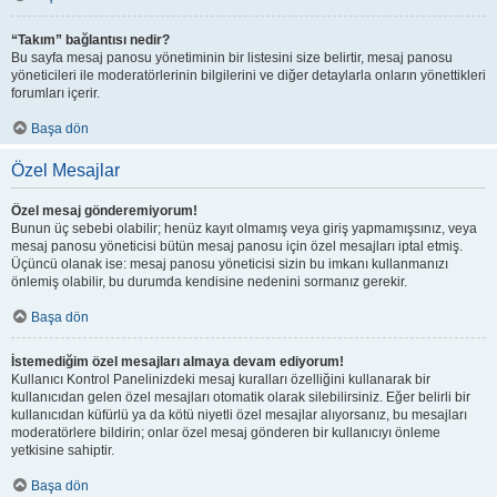
“Takım” bağlantısı nedir?
Bu sayfa mesaj panosu yönetiminin bir listesini size belirtir, mesaj panosu
yöneticileri ile moderatörlerinin bilgilerini ve diğer detaylarla onların yönettikleri
forumları içerir.
Başa dön
Özel Mesajlar
Özel mesaj gönderemiyorum!
Bunun üç sebebi olabilir; henüz kayıt olmamış veya giriş yapmamışsınız, veya
mesaj panosu yöneticisi bütün mesaj panosu için özel mesajları iptal etmiş.
Üçüncü olanak ise: mesaj panosu yöneticisi sizin bu imkanı kullanmanızı
önlemiş olabilir, bu durumda kendisine nedenini sormanız gerekir.
Başa dön
İstemediğim özel mesajları almaya devam ediyorum!
Kullanıcı Kontrol Panelinizdeki mesaj kuralları özelliğini kullanarak bir
kullanıcıdan gelen özel mesajları otomatik olarak silebilirsiniz. Eğer belirli bir
kullanıcıdan küfürlü ya da kötü niyetli özel mesajlar alıyorsanız, bu mesajları
moderatörlere bildirin; onlar özel mesaj gönderen bir kullanıcıyı önleme
yetkisine sahiptir.
Başa dön