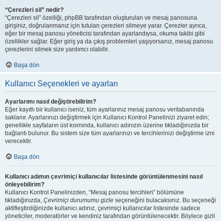
“Çerezleri sil” nedir?
“Çerezleri sil” özelliği, phpBB tarafından oluşturulan ve mesaj panosuna
girişiniz, doğrulanmanız için tutulan çerezleri silmeye yarar. Çerezler ayrıca,
eğer bir mesaj panosu yöneticisi tarafından ayarlandıysa, okuma takibi gibi
özellikler sağlar. Eğer giriş ya da çıkış problemleri yaşıyorsanız, mesaj panosu
çerezlerini silmek size yardımcı olabilir.
Başa dön
Kullanıcı Seçenekleri ve ayarları
Ayarlarımı nasıl değiştirebilirim?
Eğer kayıtlı bir kullanıcı iseniz, tüm ayarlarınız mesaj panosu veritabanında
saklanır. Ayarlarınızı değiştirmek için Kullanıcı Kontrol Panelinizi ziyaret edin;
genellikle sayfaların üst kısmında, kullanıcı adınızın üzerine tıkladığınızda bir
bağlantı bulunur. Bu sistem size tüm ayarlarınızı ve tercihlerinizi değiştirme izni
verecektir.
Başa dön
Kullanıcı adımın çevrimiçi kullanıcılar listesinde görüntülenmesini nasıl
önleyebilirim?
Kullanıcı Kontrol Panelinizden, “Mesaj panosu tercihleri” bölümüne
tıkladığınızda,
Çevrimiçi durumumu gizle
seçeneğini bulacaksınız. Bu seçeneği
aktifleştirdiğinizde kullanıcı adınız, çevrimiçi kullanıcılar listesinde sadece
yöneticiler, moderatörler ve kendiniz tarafından görüntülenecektir. Böylece gizli