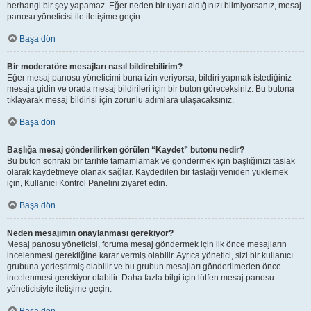
herhangi bir şey yapamaz. Eğer neden bir uyarı aldığınızı bilmiyorsanız, mesaj
panosu yöneticisi ile iletişime geçin.
Başa dön
Bir moderatöre mesajları nasıl bildirebilirim?
Eğer mesaj panosu yöneticimi buna izin veriyorsa, bildiri yapmak istediğiniz
mesaja gidin ve orada mesaj bildirileri için bir buton göreceksiniz. Bu butona
tıklayarak mesaj bildirisi için zorunlu adımlara ulaşacaksınız.
Başa dön
Başlığa mesaj gönderilirken görülen “Kaydet” butonu nedir?
Bu buton sonraki bir tarihte tamamlamak ve göndermek için başlığınızı taslak
olarak kaydetmeye olanak sağlar. Kaydedilen bir taslağı yeniden yüklemek
için, Kullanıcı Kontrol Panelini ziyaret edin.
Başa dön
Neden mesajımın onaylanması gerekiyor?
Mesaj panosu yöneticisi, foruma mesaj göndermek için ilk önce mesajların
incelenmesi gerektiğine karar vermiş olabilir. Ayrıca yönetici, sizi bir kullanıcı
grubuna yerleştirmiş olabilir ve bu grubun mesajları gönderilmeden önce
incelenmesi gerekiyor olabilir. Daha fazla bilgi için lütfen mesaj panosu
yöneticisiyle iletişime geçin.