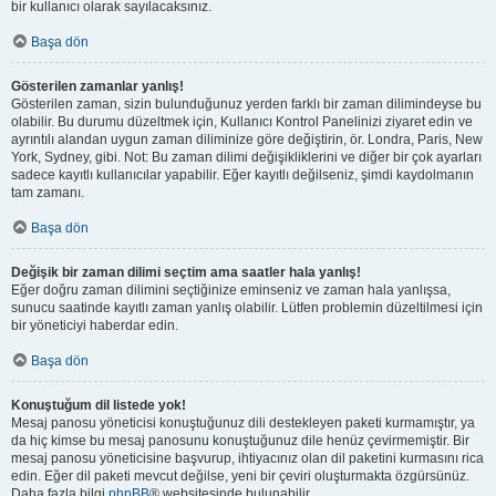
bir kullanıcı olarak sayılacaksınız.
Başa dön
Gösterilen zamanlar yanlış!
Gösterilen zaman, sizin bulunduğunuz yerden farklı bir zaman dilimindeyse bu
olabilir. Bu durumu düzeltmek için, Kullanıcı Kontrol Panelinizi ziyaret edin ve
ayrıntılı alandan uygun zaman diliminize göre değiştirin, ör. Londra, Paris, New
York, Sydney, gibi. Not: Bu zaman dilimi değişikliklerini ve diğer bir çok ayarları
sadece kayıtlı kullanıcılar yapabilir. Eğer kayıtlı değilseniz, şimdi kaydolmanın
tam zamanı.
Başa dön
Değişik bir zaman dilimi seçtim ama saatler hala yanlış!
Eğer doğru zaman dilimini seçtiğinize eminseniz ve zaman hala yanlışsa,
sunucu saatinde kayıtlı zaman yanlış olabilir. Lütfen problemin düzeltilmesi için
bir yöneticiyi haberdar edin.
Başa dön
Konuştuğum dil listede yok!
Mesaj panosu yöneticisi konuştuğunuz dili destekleyen paketi kurmamıştır, ya
da hiç kimse bu mesaj panosunu konuştuğunuz dile henüz çevirmemiştir. Bir
mesaj panosu yöneticisine başvurup, ihtiyacınız olan dil paketini kurmasını rica
edin. Eğer dil paketi mevcut değilse, yeni bir çeviri oluşturmakta özgürsünüz.
Daha fazla bilgi
phpBB
® websitesinde bulunabilir.