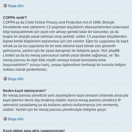
Başa dön
COPPA nedir?
COPPA ya da Child Online Privacy and Protection Act of 1998, Birleşik
Devletlerde web sitelerinin 13 yaşından küçüklerin ebeveynlerinden potansiyel
bilgi toplayabilmek için yazılı izin almayı gerekli tutan bir kanundur, ya da
başka bir deyişle yasal veli/vasi onay şeklidir, veliler 13 yaşından küçüklerden
kişisel kimlik bilgilerinin toplanması için izin verirler. Eğer bu uygulama ile kayıt
olmak ya da bu uygulama ile bir web sitesine kayıt olmak size güvenilir
gelmiyorsa, yardım için bir yasal danışman ile iletişime geçin. Not: phpBB
Limited ya da bu mesaj panosunun sahibi yasal destek sağlamaz, ve “Bu
mesaj panosu ile ilgili kötü niyetli ve/veya hukuki konularda kime
başvurabilirim?” sorusu hariç, yasayı ilgilendiren herhangi bir konuda iletişim
noktası olarak gösterilemez.
Başa dön
Neden kayıt olamıyorum?
Bir mesaj panosu yöneticisi yeni ziyaretçilerin kayıt olmasını önlemek amacıyla
kayıt işlemini devre dışı bırakmış olabilir. Ayrıca mesaj panosu yöneticisi IP
adresinizi yasaklamış ya da kullanıcı adınızı kullanmanıza izin vermemiş
olabilir. Yardım için bir mesaj panosu yöneticisiyle iletişime geçin.
Başa dön
Kayıt oldum ama giriş yapamıyorum!