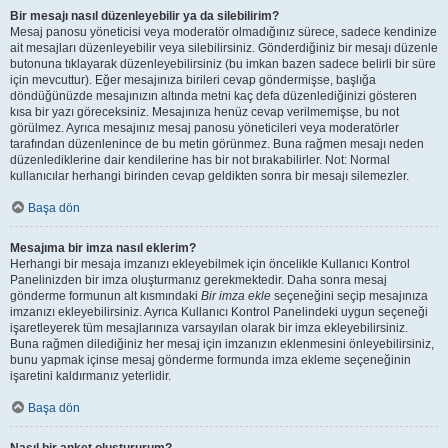
Bir mesajı nasıl düzenleyebilir ya da silebilirim?
Mesaj panosu yöneticisi veya moderatör olmadığınız sürece, sadece kendinize
ait mesajları düzenleyebilir veya silebilirsiniz. Gönderdiğiniz bir mesajı düzenle
butonuna tıklayarak düzenleyebilirsiniz (bu imkan bazen sadece belirli bir süre
için mevcuttur). Eğer mesajınıza birileri cevap göndermişse, başlığa
döndüğünüzde mesajınızın altında metni kaç defa düzenlediğinizi gösteren
kısa bir yazı göreceksiniz. Mesajınıza henüz cevap verilmemişse, bu not
görülmez. Ayrıca mesajınız mesaj panosu yöneticileri veya moderatörler
tarafından düzenlenince de bu metin görünmez. Buna rağmen mesajı neden
düzenlediklerine dair kendilerine has bir not bırakabilirler. Not: Normal
kullanıcılar herhangi birinden cevap geldikten sonra bir mesajı silemezler.
Başa dön
Mesajıma bir imza nasıl eklerim?
Herhangi bir mesaja imzanızı ekleyebilmek için öncelikle Kullanıcı Kontrol
Panelinizden bir imza oluşturmanız gerekmektedir. Daha sonra mesaj
gönderme formunun alt kısmındaki
Bir imza ekle
seçeneğini seçip mesajınıza
imzanızı ekleyebilirsiniz. Ayrıca Kullanıcı Kontrol Panelindeki uygun seçeneği
işaretleyerek tüm mesajlarınıza varsayılan olarak bir imza ekleyebilirsiniz.
Buna rağmen dilediğiniz her mesaj için imzanızın eklenmesini önleyebilirsiniz,
bunu yapmak içinse mesaj gönderme formunda imza ekleme seçeneğinin
işaretini kaldırmanız yeterlidir.
Başa dön