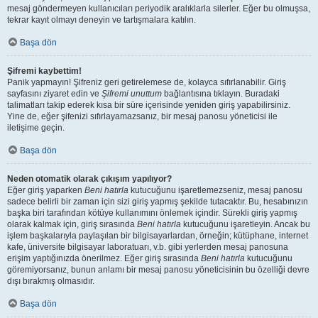
mesaj göndermeyen kullanıcıları periyodik aralıklarla silerler. Eğer bu olmuşsa,
tekrar kayıt olmayı deneyin ve tartışmalara katılın.
Başa dön
Şifremi kaybettim!
Panik yapmayın! Şifreniz geri getirelemese de, kolayca sıfırlanabilir. Giriş
sayfasını ziyaret edin ve
Şifremi unuttum
bağlantısına tıklayın. Buradaki
talimatları takip ederek kısa bir süre içerisinde yeniden giriş yapabilirsiniz.
Yine de, eğer şifenizi sıfırlayamazsanız, bir mesaj panosu yöneticisi ile
iletişime geçin.
Başa dön
Neden otomatik olarak çıkışım yapılıyor?
Eğer giriş yaparken
Beni hatırla
kutucuğunu işaretlemezseniz, mesaj panosu
sadece belirli bir zaman için sizi giriş yapmış şekilde tutacaktır. Bu, hesabınızın
başka biri tarafından kötüye kullanımını önlemek içindir. Sürekli giriş yapmış
olarak kalmak için, giriş sırasında
Beni hatırla
kutucuğunu işaretleyin. Ancak bu
işlem başkalarıyla paylaşılan bir bilgisayarlardan, örneğin; kütüphane, internet
kafe, üniversite bilgisayar laboratuarı, v.b. gibi yerlerden mesaj panosuna
erişim yaptığınızda önerilmez. Eğer giriş sırasında
Beni hatırla
kutucuğunu
göremiyorsanız, bunun anlamı bir mesaj panosu yöneticisinin bu özelliği devre
dışı bırakmış olmasıdır.
Başa dön