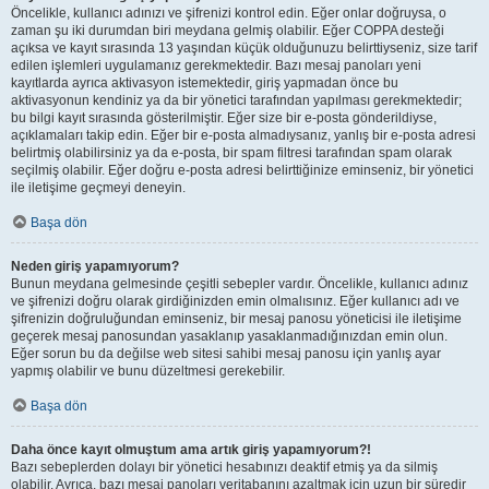
Öncelikle, kullanıcı adınızı ve şifrenizi kontrol edin. Eğer onlar doğruysa, o
zaman şu iki durumdan biri meydana gelmiş olabilir. Eğer COPPA desteği
açıksa ve kayıt sırasında 13 yaşından küçük olduğunuzu belirttiyseniz, size tarif
edilen işlemleri uygulamanız gerekmektedir. Bazı mesaj panoları yeni
kayıtlarda ayrıca aktivasyon istemektedir, giriş yapmadan önce bu
aktivasyonun kendiniz ya da bir yönetici tarafından yapılması gerekmektedir;
bu bilgi kayıt sırasında gösterilmiştir. Eğer size bir e-posta gönderildiyse,
açıklamaları takip edin. Eğer bir e-posta almadıysanız, yanlış bir e-posta adresi
belirtmiş olabilirsiniz ya da e-posta, bir spam filtresi tarafından spam olarak
seçilmiş olabilir. Eğer doğru e-posta adresi belirttiğinize eminseniz, bir yönetici
ile iletişime geçmeyi deneyin.
Başa dön
Neden giriş yapamıyorum?
Bunun meydana gelmesinde çeşitli sebepler vardır. Öncelikle, kullanıcı adınız
ve şifrenizi doğru olarak girdiğinizden emin olmalısınız. Eğer kullanıcı adı ve
şifrenizin doğruluğundan eminseniz, bir mesaj panosu yöneticisi ile iletişime
geçerek mesaj panosundan yasaklanıp yasaklanmadığınızdan emin olun.
Eğer sorun bu da değilse web sitesi sahibi mesaj panosu için yanlış ayar
yapmış olabilir ve bunu düzeltmesi gerekebilir.
Başa dön
Daha önce kayıt olmuştum ama artık giriş yapamıyorum?!
Bazı sebeplerden dolayı bir yönetici hesabınızı deaktif etmiş ya da silmiş
olabilir. Ayrıca, bazı mesaj panoları veritabanını azaltmak için uzun bir süredir