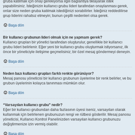
gruba katılmak için onay gerekiyorsa ilgili bağlantıya tıklayarak istek
yapabilirsiniz. İsteğinizin kullanıcı grubu lideri tarafından onaylanması gerek,
onlar size neden gruba katılmak istediğinizi sorabilirler. İsteğiniz reddedilirse
grup liderini rahatsız etmeyin; bunun çeşitli nedenleri olsa gerek.
Başa dön
Bir kullanıcı grubunun lideri olmak için ne yapmam gerek?
Kullanıcı grupları bir yönetici tarafından oluşturulur, genellikle bir kullanıcı
grubu lideri belirlenir. Eğer yeni bir kullanıcı grubu oluşturmak istiyorsanız, ilk
önce bir yöneticiyle iletişime geçmelisiniz; bir özel mesaj göndermeyi deneyin.
Başa dön
Neden bazı kullanıcı grupları farklı renkte görünüyor?
Mesaj panosu yöneticisi bir kullanıcı grubunun üyelerine bir renk belirler, ve bu
grubun üyelerinin kolayca tanınması mümkün olur.
Başa dön
“Varsayılan kullanıcı grubu” nedir?
Eğer bir kullanıcı grubundan daha fazlasının üyesi iseniz, varsayılan olarak
kullanmak için belirlenen grubunuzun rengi ve rütbesi gösterilir. Mesaj panosu
yöneticisi, Kullanıcı Kontrol Panelinizden varsayılan kullanıcı grubunuzu
değiştirmenize izin vermiş olabilir.
Başa dön