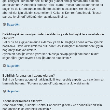
gibi çalışıyor. Yer imlerindeki bir başlık güncellendiği zaman artık bildirim
alabiliyorsunuz. Aboneliklerde ise, farklı olarak, mesaj panosu genelinde bir
başlık ya da forum güncellendiğinde bildirim alacaksınız. Yer imleri ve
abonelikler için bildirim seçeneklerini Kullanıcı Kontrol Panelindeki “Mesaj
panosu tercihleri” bölümünden ayarlayabilirsiniz.
Başa dön
Belirli başlıkları nasıl yer imlerine eklerim ya da bu başlıklara nasıl abone
olurum?
Belirli bir başlığı yer imlerine eklemek ya da bu başlığa abone olmak için bir
başlıktaki üst ve alt kısımlarda bulunan “Başlık araçları” menüsünden uygun
bağlantıyı tıklayabilirsiniz.
Ayrıca bir başlığa cevap yazarken “Mesaja cevap geldiğinde bana bildir”
seçeneğini işaretleyerek başlığa abone olabilirsiniz.
Başa dön
Belirli bir foruma nasıl abone olurum?
Belirli bir foruma abone olmak için, ilgili foruma giriş yaptığınızda sayfanın alt
kısmında bulunan “Foruma abone ol” bağlantısına tıklayabilirsiniz.
Başa dön
Aboneliklerimi nasıl silerim?
Aboneliklerinizi, Kullanıcı Kontrol Panelinize giderek ve abonelikleriniz için
bağlantıları takip ederek silebilirsiniz.