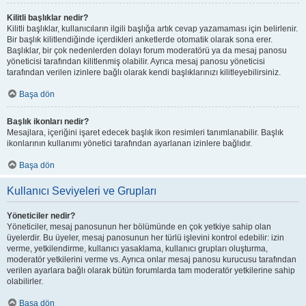
Kilitli başlıklar nedir?
Kilitli başlıklar, kullanıcıların ilgili başlığa artık cevap yazamaması için belirlenir.
Bir başlık kilitlendiğinde içerdikleri anketlerde otomatik olarak sona erer.
Başlıklar, bir çok nedenlerden dolayı forum moderatörü ya da mesaj panosu
yöneticisi tarafından kilitlenmiş olabilir. Ayrıca mesaj panosu yöneticisi
tarafından verilen izinlere bağlı olarak kendi başlıklarınızı kilitleyebilirsiniz.
Başa dön
Başlık ikonları nedir?
Mesajlara, içeriğini işaret edecek başlık ikon resimleri tanımlanabilir. Başlık
ikonlarının kullanımı yönetici tarafından ayarlanan izinlere bağlıdır.
Başa dön
Kullanıcı Seviyeleri ve Grupları
Yöneticiler nedir?
Yöneticiler, mesaj panosunun her bölümünde en çok yetkiye sahip olan
üyelerdir. Bu üyeler, mesaj panosunun her türlü işlevini kontrol edebilir: izin
verme, yetkilendirme, kullanıcı yasaklama, kullanıcı grupları oluşturma,
moderatör yetkilerini verme vs. Ayrıca onlar mesaj panosu kurucusu tarafından
verilen ayarlara bağlı olarak bütün forumlarda tam moderatör yetkilerine sahip
olabilirler.
Başa dön