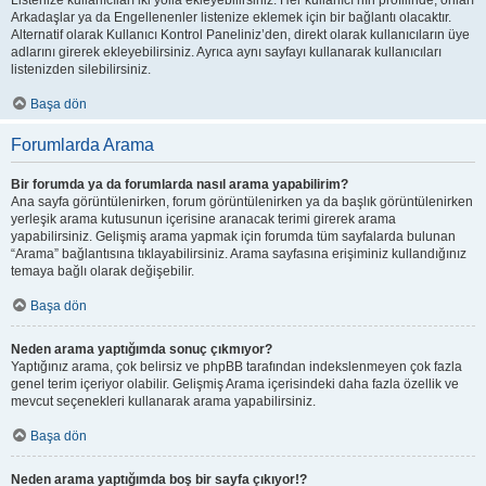
Listenize kullanıcıları iki yolla ekleyebilirsiniz. Her kullanıcı’nın profilinde, onları
Arkadaşlar ya da Engellenenler listenize eklemek için bir bağlantı olacaktır.
Alternatif olarak Kullanıcı Kontrol Paneliniz’den, direkt olarak kullanıcıların üye
adlarını girerek ekleyebilirsiniz. Ayrıca aynı sayfayı kullanarak kullanıcıları
listenizden silebilirsiniz.
Başa dön
Forumlarda Arama
Bir forumda ya da forumlarda nasıl arama yapabilirim?
Ana sayfa görüntülenirken, forum görüntülenirken ya da başlık görüntülenirken
yerleşik arama kutusunun içerisine aranacak terimi girerek arama
yapabilirsiniz. Gelişmiş arama yapmak için forumda tüm sayfalarda bulunan
“Arama” bağlantısına tıklayabilirsiniz. Arama sayfasına erişiminiz kullandığınız
temaya bağlı olarak değişebilir.
Başa dön
Neden arama yaptığımda sonuç çıkmıyor?
Yaptığınız arama, çok belirsiz ve phpBB tarafından indekslenmeyen çok fazla
genel terim içeriyor olabilir. Gelişmiş Arama içerisindeki daha fazla özellik ve
mevcut seçenekleri kullanarak arama yapabilirsiniz.
Başa dön
Neden arama yaptığımda boş bir sayfa çıkıyor!?