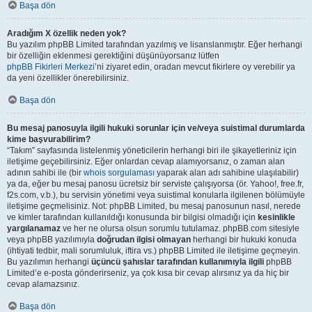
Başa dön
Aradığım X özellik neden yok?
Bu yazılım phpBB Limited tarafından yazılmış ve lisanslanmıştır. Eğer herhangi
bir özelliğin eklenmesi gerektiğini düşünüyorsanız lütfen
phpBB Fikirleri Merkezi
’ni ziyaret edin, oradan mevcut fikirlere oy verebilir ya
da yeni özellikler önerebilirsiniz.
Başa dön
Bu mesaj panosuyla ilgili hukuki sorunlar için ve/veya suistimal durumlarda
kime başvurabilirim?
“Takım” sayfasında listelenmiş yöneticilerin herhangi biri ile şikayetleriniz için
iletişime geçebilirsiniz. Eğer onlardan cevap alamıyorsanız, o zaman alan
adının sahibi ile (bir
whois sorgulaması
yaparak alan adı sahibine ulaşılabilir)
ya da, eğer bu mesaj panosu ücretsiz bir serviste çalışıyorsa (ör. Yahoo!, free.fr,
f2s.com, v.b.), bu servisin yönetimi veya suistimal konularla ilgilenen bölümüyle
iletişime geçmelisiniz. Not: phpBB Limited, bu mesaj panosunun nasıl, nerede
ve kimler tarafından kullanıldığı konusunda bir bilgisi olmadığı için
kesinlikle
yargılanamaz
ve her ne olursa olsun sorumlu tutulamaz. phpBB.com sitesiyle
veya phpBB yazılımıyla
doğrudan ilgisi olmayan
herhangi bir hukuki konuda
(ihtiyati tedbir, mali sorumluluk, iftira vs.) phpBB Limited ile iletişime geçmeyin.
Bu yazılımın herhangi
üçüncü şahıslar tarafından kullanımıyla ilgili
phpBB
Limited’e e-posta gönderirseniz, ya çok kısa bir cevap alırsınız ya da hiç bir
cevap alamazsınız.
Başa dön