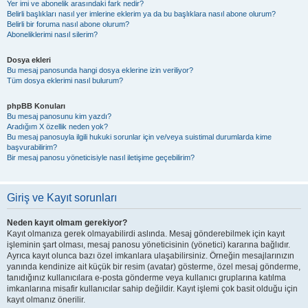
Yer imi ve abonelik arasındaki fark nedir?
Belirli başlıkları nasıl yer imlerine eklerim ya da bu başlıklara nasıl abone olurum?
Belirli bir foruma nasıl abone olurum?
Aboneliklerimi nasıl silerim?
Dosya ekleri
Bu mesaj panosunda hangi dosya eklerine izin veriliyor?
Tüm dosya eklerimi nasıl bulurum?
phpBB Konuları
Bu mesaj panosunu kim yazdı?
Aradığım X özellik neden yok?
Bu mesaj panosuyla ilgili hukuki sorunlar için ve/veya suistimal durumlarda kime
başvurabilirim?
Bir mesaj panosu yöneticisiyle nasıl iletişime geçebilirim?
Giriş ve Kayıt sorunları
Neden kayıt olmam gerekiyor?
Kayıt olmanıza gerek olmayabilirdi aslında. Mesaj gönderebilmek için kayıt
işleminin şart olması, mesaj panosu yöneticisinin (yönetici) kararına bağlıdır.
Ayrıca kayıt olunca bazı özel imkanlara ulaşabilirsiniz. Örneğin mesajlarınızın
yanında kendinize ait küçük bir resim (avatar) gösterme, özel mesaj gönderme,
tanıdığınız kullanıcılara e-posta gönderme veya kullanıcı gruplarına katılma
imkanlarına misafir kullanıcılar sahip değildir. Kayıt işlemi çok basit olduğu için
kayıt olmanız önerilir.