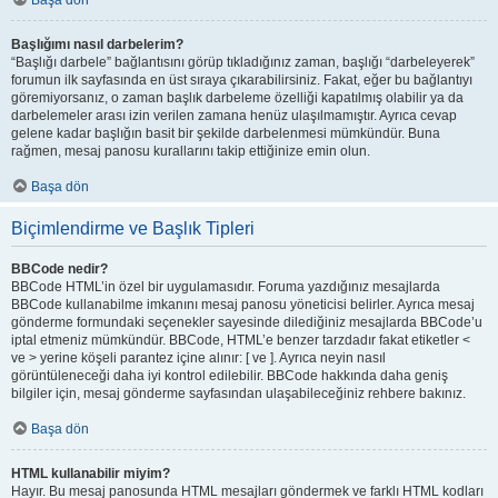
Başa dön
Başlığımı nasıl darbelerim?
“Başlığı darbele” bağlantısını görüp tıkladığınız zaman, başlığı “darbeleyerek”
forumun ilk sayfasında en üst sıraya çıkarabilirsiniz. Fakat, eğer bu bağlantıyı
göremiyorsanız, o zaman başlık darbeleme özelliği kapatılmış olabilir ya da
darbelemeler arası izin verilen zamana henüz ulaşılmamıştır. Ayrıca cevap
gelene kadar başlığın basit bir şekilde darbelenmesi mümkündür. Buna
rağmen, mesaj panosu kurallarını takip ettiğinize emin olun.
Başa dön
Biçimlendirme ve Başlık Tipleri
BBCode nedir?
BBCode HTML’in özel bir uygulamasıdır. Foruma yazdığınız mesajlarda
BBCode kullanabilme imkanını mesaj panosu yöneticisi belirler. Ayrıca mesaj
gönderme formundaki seçenekler sayesinde dilediğiniz mesajlarda BBCode’u
iptal etmeniz mümkündür. BBCode, HTML’e benzer tarzdadır fakat etiketler <
ve > yerine köşeli parantez içine alınır: [ ve ]. Ayrıca neyin nasıl
görüntüleneceği daha iyi kontrol edilebilir. BBCode hakkında daha geniş
bilgiler için, mesaj gönderme sayfasından ulaşabileceğiniz rehbere bakınız.
Başa dön
HTML kullanabilir miyim?
Hayır. Bu mesaj panosunda HTML mesajları göndermek ve farklı HTML kodları