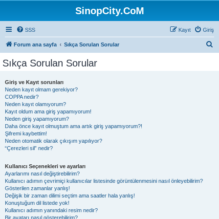
SinopCity.CoM
SSS
Kayıt
Giriş
A
Forum ana sayfa
Sıkça Sorulan Sorular
r
Sıkça Sorulan Sorular
a
Giriş ve Kayıt sorunları
Neden kayıt olmam gerekiyor?
COPPA nedir?
Neden kayıt olamıyorum?
Kayıt oldum ama giriş yapamıyorum!
Neden giriş yapamıyorum?
Daha önce kayıt olmuştum ama artık giriş yapamıyorum?!
Şifremi kaybettim!
Neden otomatik olarak çıkışım yapılıyor?
“Çerezleri sil” nedir?
Kullanıcı Seçenekleri ve ayarları
Ayarlarımı nasıl değiştirebilirim?
Kullanıcı adımın çevrimiçi kullanıcılar listesinde görüntülenmesini nasıl önleyebilirim?
Gösterilen zamanlar yanlış!
Değişik bir zaman dilimi seçtim ama saatler hala yanlış!
Konuştuğum dil listede yok!
Kullanıcı adımın yanındaki resim nedir?
Bir avatarı nasıl gösterebilirim?