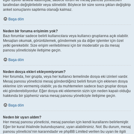
eğer üyeler ankete katılmışsa, sadece forum ve mesaj panosu yöneticileri
tarafından değiştirilebilir veya silinebilir. Böylece bir süre sonra şıkları değiştirip
anket sonuçlarını saptırma olanağı kalmaz.
Başa dön
Neden bir foruma erişimim yok?
Bazı forumlar sadece belirli kullanıcılara veya kullanıcı gruplarına açık olabilir.
Mesajları okumak, görüntülemek, göndermek ya da diğer işlemler için özel
yetki gerekebilir. Size erişim verilebilmesi için bir moderatör ya da mesaj
panosu yöneticisiyle iletişime geçin.
Başa dön
Neden dosya ekleri ekleyemiyorum?
Her forumda, her grupta, veya her kullanıcı temelinde dosya eki izinleri vardır.
Mesaj panosu yöneticisi mesaj gönderdiğiniz belirli forum için eklenen dosya
eklerine izin vermemiş olabilir, ya da muhtemelen sadece bazı gruplar dosya
eki gönderebiliyordur. Eğer dosya eki eklemenin sizin için neden kapalı olduğu
hakkında bir şüpheniz varsa mesaj panosu yöneticiyle iletişime geçin.
Başa dön
Neden bir uyarı aldım?
Her mesaj panosu yöneticisi, mesaj panoları için kendi kurallarını belirlemiştir.
Eğer bir kural ihlalinde bulunduysanız, uyarı alabilirsiniz. Not: Bu durum, mesaj
panosu yöneticisi’nin kararındadır ve phpBB Limited verilen bu uyarı ile ilgili