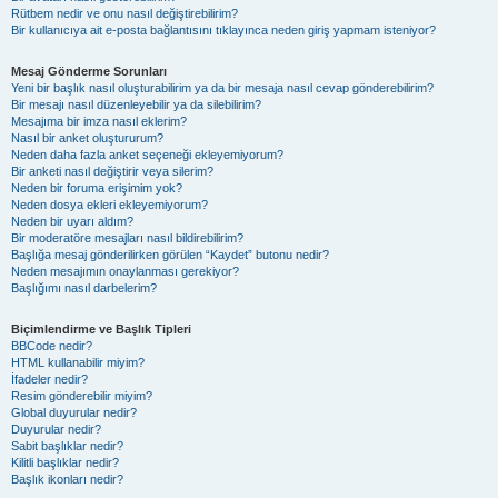
Rütbem nedir ve onu nasıl değiştirebilirim?
Bir kullanıcıya ait e-posta bağlantısını tıklayınca neden giriş yapmam isteniyor?
Mesaj Gönderme Sorunları
Yeni bir başlık nasıl oluşturabilirim ya da bir mesaja nasıl cevap gönderebilirim?
Bir mesajı nasıl düzenleyebilir ya da silebilirim?
Mesajıma bir imza nasıl eklerim?
Nasıl bir anket oluştururum?
Neden daha fazla anket seçeneği ekleyemiyorum?
Bir anketi nasıl değiştirir veya silerim?
Neden bir foruma erişimim yok?
Neden dosya ekleri ekleyemiyorum?
Neden bir uyarı aldım?
Bir moderatöre mesajları nasıl bildirebilirim?
Başlığa mesaj gönderilirken görülen “Kaydet” butonu nedir?
Neden mesajımın onaylanması gerekiyor?
Başlığımı nasıl darbelerim?
Biçimlendirme ve Başlık Tipleri
BBCode nedir?
HTML kullanabilir miyim?
İfadeler nedir?
Resim gönderebilir miyim?
Global duyurular nedir?
Duyurular nedir?
Sabit başlıklar nedir?
Kilitli başlıklar nedir?
Başlık ikonları nedir?