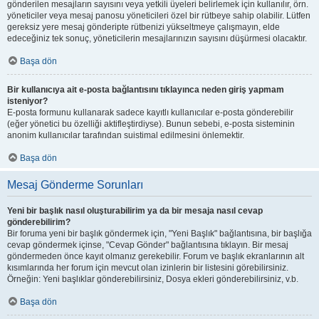
gönderilen mesajların sayısını veya yetkili üyeleri belirlemek için kullanılır, örn.
yöneticiler veya mesaj panosu yöneticileri özel bir rütbeye sahip olabilir. Lütfen
gereksiz yere mesaj gönderipte rütbenizi yükseltmeye çalışmayın, elde
edeceğiniz tek sonuç, yöneticilerin mesajlarınızın sayısını düşürmesi olacaktır.
Başa dön
Bir kullanıcıya ait e-posta bağlantısını tıklayınca neden giriş yapmam
isteniyor?
E-posta formunu kullanarak sadece kayıtlı kullanıcılar e-posta gönderebilir
(eğer yönetici bu özelliği aktifleştirdiyse). Bunun sebebi, e-posta sisteminin
anonim kullanıcılar tarafından suistimal edilmesini önlemektir.
Başa dön
Mesaj Gönderme Sorunları
Yeni bir başlık nasıl oluşturabilirim ya da bir mesaja nasıl cevap
gönderebilirim?
Bir foruma yeni bir başlık göndermek için, "Yeni Başlık" bağlantısına, bir başlığa
cevap göndermek içinse, "Cevap Gönder" bağlantısına tıklayın. Bir mesaj
göndermeden önce kayıt olmanız gerekebilir. Forum ve başlık ekranlarının alt
kısımlarında her forum için mevcut olan izinlerin bir listesini görebilirsiniz.
Örneğin: Yeni başlıklar gönderebilirsiniz, Dosya ekleri gönderebilirsiniz, v.b.
Başa dön