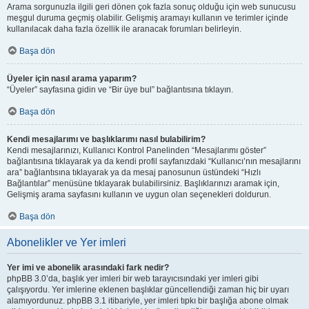
Arama sorgunuzla ilgili geri dönen çok fazla sonuç olduğu için web sunucusu
meşgul duruma geçmiş olabilir. Gelişmiş aramayı kullanın ve terimler içinde
kullanılacak daha fazla özellik ile aranacak forumları belirleyin.
Başa dön
Üyeler için nasıl arama yaparım?
“Üyeler” sayfasına gidin ve “Bir üye bul” bağlantısına tıklayın.
Başa dön
Kendi mesajlarımı ve başlıklarımı nasıl bulabilirim?
Kendi mesajlarınızı, Kullanıcı Kontrol Panelinden “Mesajlarımı göster”
bağlantısına tıklayarak ya da kendi profil sayfanızdaki “Kullanıcı’nın mesajlarını
ara” bağlantısına tıklayarak ya da mesaj panosunun üstündeki “Hızlı
Bağlantılar” menüsüne tıklayarak bulabilirsiniz. Başlıklarınızı aramak için,
Gelişmiş arama sayfasını kullanın ve uygun olan seçenekleri doldurun.
Başa dön
Abonelikler ve Yer imleri
Yer imi ve abonelik arasındaki fark nedir?
phpBB 3.0’da, başlık yer imleri bir web tarayıcısındaki yer imleri gibi
çalışıyordu. Yer imlerine eklenen başlıklar güncellendiği zaman hiç bir uyarı
alamıyordunuz. phpBB 3.1 itibariyle, yer imleri tıpkı bir başlığa abone olmak