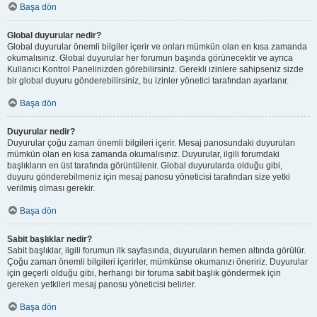
Başa dön
Global duyurular nedir?
Global duyurular önemli bilgiler içerir ve onları mümkün olan en kısa zamanda
okumalısınız. Global duyurular her forumun başında görünecektir ve ayrıca
Kullanıcı Kontrol Panelinizden görebilirsiniz. Gerekli izinlere sahipseniz sizde
bir global duyuru gönderebilirsiniz, bu izinler yönetici tarafından ayarlanır.
Başa dön
Duyurular nedir?
Duyurular çoğu zaman önemli bilgileri içerir. Mesaj panosundaki duyuruları
mümkün olan en kısa zamanda okumalısınız. Duyurular, ilgili forumdaki
başlıkların en üst tarafında görüntülenir. Global duyurularda olduğu gibi,
duyuru gönderebilmeniz için mesaj panosu yöneticisi tarafından size yetki
verilmiş olması gerekir.
Başa dön
Sabit başlıklar nedir?
Sabit başlıklar, ilgili forumun ilk sayfasında, duyuruların hemen altında görülür.
Çoğu zaman önemli bilgileri içerirler, mümkünse okumanızı öneririz. Duyurular
için geçerli olduğu gibi, herhangi bir foruma sabit başlık göndermek için
gereken yetkileri mesaj panosu yöneticisi belirler.
Başa dön