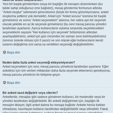
Nasıl bir anket oluştururum?
Yeni bir başlık gönderirken (veya bir başlığın ilk mesajını düzenlerken (bu
tabiki sahip olduğunuz izne bağlıdır)), mesaj gönderme formunun altında
“Anket oluştur” sekmesini göreceksiniz (böyle bir formu göremiyorsanız, anket
oluşturma yetkiniz yok demektir). Anket için “Anket sorusu” kısmına bir başlık
girmelisiniz ve sonra “Anket seçenekleri” alanına, her satıra ayrı bir seçenek
olacak şekilde en az iki seçenek girmelisiniz (bu sınır mesaj panosu yönetici
tarafından ayarlanır). Ayrıca kullanıcıların oylama sırasında seçebilecekleri
seçeneklerin sayısını “Her kullanıcı için seçenek” bölümünün altından
ayarlayabilirsiniz, anket için gün cinsinden bir zaman sınırı belirleyebilirsiniz
(sınırsız sürede olması için 0 yazın) ve son olarak eğer kullanıcıların kendi
oylarını değiştirme izni varsa oy verdikleri seçeneği değiştirebilirler.
Başa dön
Neden daha fazla anket seçeneği ekleyemiyorum?
Anket seçenekleri için sınır, mesaj panosu yöneticisi tarafından ayarlanır. Eğer
anketiniz için izin verilen miktardan daha fazla seçenek eklemeniz gerekiyorsa,
mesaj panosu yöneticisi ile iletişime geçin.
Başa dön
Bir anketi nasıl değiştirir veya silerim?
Anketlerde, mesajlar gibi sadece gönderen kullanıcı, bir moderatör veya bir
yönetici tarafından değiştirilebilir. Bir anketi değiştirmek için, başlığın ilk
mesajını tıklayın; ilgili anket daima bu mesaja bağlıdır. Ankete henüz katılan
olmadıysa, hazırlayan kullanıcı tarafından değiştirilebilir veya silinebilir. Fakat,