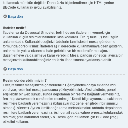
kullanmak mümkün değildir. Daha fazla biçimlendirme için HTML yerine
BBCode kullanarak uygulayabilirsiniz.
Başa dön
İfadeler nedir?
İfadeler ya da Duygusal Simgeler, belirli duygu ifadelerini vermek için
kullanılan küçük resimler halindeki kısa kodlardır. Örn. :) mutlu, :( ise üzgün
anlamındadır. Kullanabileceğiniz ifadelerin tam listesini mesaj gönderme
formunda görebilirsiniz. İfadeleri aşırı derecede kullanmamaya özen gösterin,
onlar metin yoksa okunmaz hale gelebilir ve bir moderatör mesajınızı
düzenlemeye ya da silmeye karar verebilir. Mesaj panosu yöneticisi ayrıca bir
mesajınızda kullanabileceğiniz en fazla ifade sınırını ayarlamış olabilir.
Başa dön
Resim gönderebilir miyim?
Evet, resimler mesajınızda gösterilebilir. Eğer yönetim dosya eklerine izin
verdiyse, resimleri mesaj panosuna yükleyebilirsiniz. Aksi takdirde, genel
erişilebilir bir web sunucusunda depolanan bir resime bağlantı vermelisiniz,
örn. http://www.ornek.com/benim-resmim.gif. Kendi bilgisayarınızda saklanan
resimlere bağlantı veremezsiniz (bilgisayarınız genel erişilebilir bir sunucu
olmadığı sürece). Ayrıca kimlik doğrulama mekanizmaları ardında depolanan
resimlere bağlantı veremezsiniz, ör. hotmail ya da yahoo e-posta kutularındaki
resimler, şifre korumları siteler, v.b. Resmi görüntülemek için BBCode [img]
etiketini kullanın.