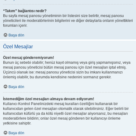
“Takım” bağlantısı nedir?
Bu sayfa mesaj panosu yönetiminin bir listesini size belirtir, mesaj panosu
yöneticileri ile moderatörlerinin bilgilerini ve diğer detaylarla onların yönettikleri
forumları içerir.
Başa dön
Özel Mesajlar
Özel mesaj gönderemiyorum!
Bunun üç sebebi olabilir; henüz kayıt olmamış veya giriş yapmamışsınız, veya
mesaj panosu yöneticisi bütün mesaj panosu için özel mesajları iptal etmiş.
Üçüncü olanak ise: mesaj panosu yöneticisi sizin bu imkanı kullanmanızı
önlemiş olabilir, bu durumda kendisine nedenini sormanız gerekir.
Başa dön
İstemediğim özel mesajları almaya devam ediyorum!
Kullanıcı Kontrol Panelinizdeki mesaj kuralları özelliğini kullanarak bir
kullanıcıdan gelen özel mesajları otomatik olarak silebilirsiniz. Eğer belirli bir
kullanıcıdan küfürlü ya da kötü niyetli özel mesajlar alıyorsanız, bu mesajları
moderatörlere bildirin; onlar özel mesaj gönderen bir kullanıcıyı önleme
yetkisine sahiptir.
Başa dön