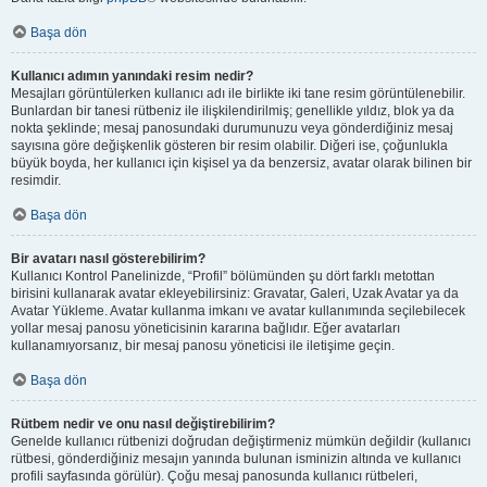
Başa dön
Kullanıcı adımın yanındaki resim nedir?
Mesajları görüntülerken kullanıcı adı ile birlikte iki tane resim görüntülenebilir.
Bunlardan bir tanesi rütbeniz ile ilişkilendirilmiş; genellikle yıldız, blok ya da
nokta şeklinde; mesaj panosundaki durumunuzu veya gönderdiğiniz mesaj
sayısına göre değişkenlik gösteren bir resim olabilir. Diğeri ise, çoğunlukla
büyük boyda, her kullanıcı için kişisel ya da benzersiz, avatar olarak bilinen bir
resimdir.
Başa dön
Bir avatarı nasıl gösterebilirim?
Kullanıcı Kontrol Panelinizde, “Profil” bölümünden şu dört farklı metottan
birisini kullanarak avatar ekleyebilirsiniz: Gravatar, Galeri, Uzak Avatar ya da
Avatar Yükleme. Avatar kullanma imkanı ve avatar kullanımında seçilebilecek
yollar mesaj panosu yöneticisinin kararına bağlıdır. Eğer avatarları
kullanamıyorsanız, bir mesaj panosu yöneticisi ile iletişime geçin.
Başa dön
Rütbem nedir ve onu nasıl değiştirebilirim?
Genelde kullanıcı rütbenizi doğrudan değiştirmeniz mümkün değildir (kullanıcı
rütbesi, gönderdiğiniz mesajın yanında bulunan isminizin altında ve kullanıcı
profili sayfasında görülür). Çoğu mesaj panosunda kullanıcı rütbeleri,