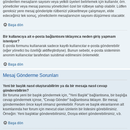
gönderilen mesajların sayısını veya yetkili üyeleri belirlemek için kullanılır, örn.
yöneticiler veya mesaj panosu yöneticileri özel bir rütbeye sahip olabilir. Lütfen
gereksiz yere mesaj gönderipte rütbenizi yükseltmeye çalışmayın, elde
edeceğiniz tek sonuç, yöneticilerin mesajlarınızın sayısını düşürmesi olacaktır.
Başa dön
Bir kullanıcıya ait e-posta bağlantısını tıklayınca neden giriş yapmam
isteniyor?
E-posta formunu kullanarak sadece kayıtlı kullanıcılar e-posta gönderebilir
(eğer yönetici bu özelliği aktifleştirdiyse). Bunun sebebi, e-posta sisteminin
anonim kullanıcılar tarafından suistimal edilmesini önlemektir.
Başa dön
Mesaj Gönderme Sorunları
Yeni bir başlık nasıl oluşturabilirim ya da bir mesaja nasıl cevap
gönderebilirim?
Bir foruma yeni bir başlık göndermek için, "Yeni Başlık" bağlantısına, bir başlığa
cevap göndermek içinse, "Cevap Gönder" bağlantısına tıklayın. Bir mesaj
göndermeden önce kayıt olmanız gerekebilir. Forum ve başlık ekranlarının alt
kısımlarında her forum için mevcut olan izinlerin bir listesini görebilirsiniz.
Örneğin: Yeni başlıklar gönderebilirsiniz, Dosya ekleri gönderebilirsiniz, v.b.
Başa dön