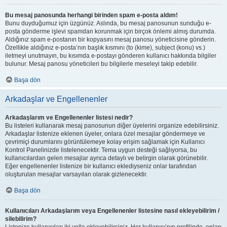
Bu mesaj panosunda herhangi birinden spam e-posta aldım!
Bunu duyduğumuz için üzgünüz. Aslında, bu mesaj panosunun sunduğu e-
posta gönderme işlevi spamdan korunmak için birçok önlemi almış durumda.
Aldığınız spam e-postanın bir kopyasını mesaj panosu yöneticisine gönderin.
Özellikle aldığınız e-posta’nın başlık kısmını (to (kime), subject (konu) vs.)
iletmeyi unutmayın, bu kısımda e-postayı gönderen kullanıcı hakkında bilgiler
bulunur. Mesaj panosu yöneticileri bu bilgilerle meseleyi takip edebilir.
Başa dön
Arkadaşlar ve Engellenenler
Arkadaşlarım ve Engellenenler listesi nedir?
Bu listeleri kullanarak mesaj panosunun diğer üyelerini organize edebilirsiniz.
Arkadaşlar listenize eklenen üyeler, onlara özel mesajlar göndermeye ve
çevrimiçi durumlarını görüntülemeye kolay erişim sağlamak için Kullanıcı
Kontrol Panelinizde listelenecektir. Tema uygun desteği sağlıyorsa, bu
kullanıcılardan gelen mesajlar ayrıca detaylı ve belirgin olarak görünebilir.
Eğer engellenenler listenize bir kullanıcı eklediyseniz onlar tarafından
oluşturulan mesajlar varsayılan olarak gizlenecektir.
Başa dön
Kullanıcıları Arkadaşlarım veya Engellenenler listesine nasıl ekleyebilirim /
silebilirim?