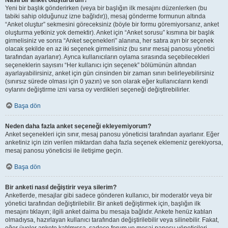
Nasıl bir anket oluştururum?
Yeni bir başlık gönderirken (veya bir başlığın ilk mesajını düzenlerken (bu
tabiki sahip olduğunuz izne bağlıdır)), mesaj gönderme formunun altında
“Anket oluştur” sekmesini göreceksiniz (böyle bir formu göremiyorsanız, anket
oluşturma yetkiniz yok demektir). Anket için “Anket sorusu” kısmına bir başlık
girmelisiniz ve sonra “Anket seçenekleri” alanına, her satıra ayrı bir seçenek
olacak şekilde en az iki seçenek girmelisiniz (bu sınır mesaj panosu yönetici
tarafından ayarlanır). Ayrıca kullanıcıların oylama sırasında seçebilecekleri
seçeneklerin sayısını “Her kullanıcı için seçenek” bölümünün altından
ayarlayabilirsiniz, anket için gün cinsinden bir zaman sınırı belirleyebilirsiniz
(sınırsız sürede olması için 0 yazın) ve son olarak eğer kullanıcıların kendi
oylarını değiştirme izni varsa oy verdikleri seçeneği değiştirebilirler.
Başa dön
Neden daha fazla anket seçeneği ekleyemiyorum?
Anket seçenekleri için sınır, mesaj panosu yöneticisi tarafından ayarlanır. Eğer
anketiniz için izin verilen miktardan daha fazla seçenek eklemeniz gerekiyorsa,
mesaj panosu yöneticisi ile iletişime geçin.
Başa dön
Bir anketi nasıl değiştirir veya silerim?
Anketlerde, mesajlar gibi sadece gönderen kullanıcı, bir moderatör veya bir
yönetici tarafından değiştirilebilir. Bir anketi değiştirmek için, başlığın ilk
mesajını tıklayın; ilgili anket daima bu mesaja bağlıdır. Ankete henüz katılan
olmadıysa, hazırlayan kullanıcı tarafından değiştirilebilir veya silinebilir. Fakat,