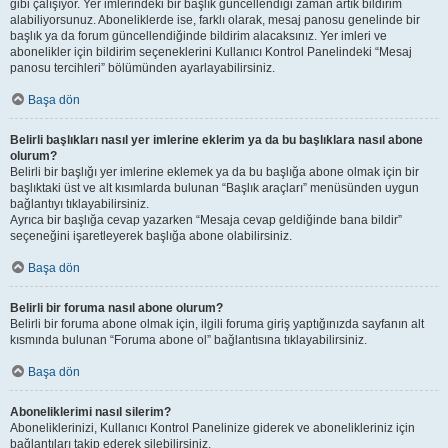
gibi çalışıyor. Yer imlerindeki bir başlık güncellendiği zaman artık bildirim
alabiliyorsunuz. Aboneliklerde ise, farklı olarak, mesaj panosu genelinde bir
başlık ya da forum güncellendiğinde bildirim alacaksınız. Yer imleri ve
abonelikler için bildirim seçeneklerini Kullanıcı Kontrol Panelindeki “Mesaj
panosu tercihleri” bölümünden ayarlayabilirsiniz.
Başa dön
Belirli başlıkları nasıl yer imlerine eklerim ya da bu başlıklara nasıl abone
olurum?
Belirli bir başlığı yer imlerine eklemek ya da bu başlığa abone olmak için bir
başlıktaki üst ve alt kısımlarda bulunan “Başlık araçları” menüsünden uygun
bağlantıyı tıklayabilirsiniz.
Ayrıca bir başlığa cevap yazarken “Mesaja cevap geldiğinde bana bildir”
seçeneğini işaretleyerek başlığa abone olabilirsiniz.
Başa dön
Belirli bir foruma nasıl abone olurum?
Belirli bir foruma abone olmak için, ilgili foruma giriş yaptığınızda sayfanın alt
kısmında bulunan “Foruma abone ol” bağlantısına tıklayabilirsiniz.
Başa dön
Aboneliklerimi nasıl silerim?
Aboneliklerinizi, Kullanıcı Kontrol Panelinize giderek ve abonelikleriniz için
bağlantıları takip ederek silebilirsiniz.