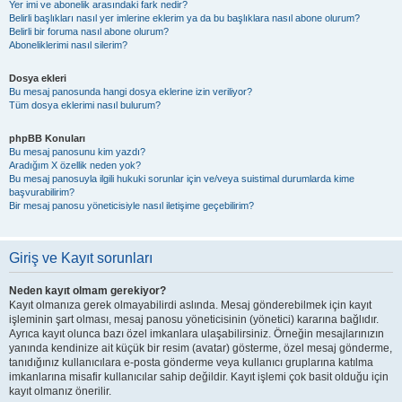
Yer imi ve abonelik arasındaki fark nedir?
Belirli başlıkları nasıl yer imlerine eklerim ya da bu başlıklara nasıl abone olurum?
Belirli bir foruma nasıl abone olurum?
Aboneliklerimi nasıl silerim?
Dosya ekleri
Bu mesaj panosunda hangi dosya eklerine izin veriliyor?
Tüm dosya eklerimi nasıl bulurum?
phpBB Konuları
Bu mesaj panosunu kim yazdı?
Aradığım X özellik neden yok?
Bu mesaj panosuyla ilgili hukuki sorunlar için ve/veya suistimal durumlarda kime
başvurabilirim?
Bir mesaj panosu yöneticisiyle nasıl iletişime geçebilirim?
Giriş ve Kayıt sorunları
Neden kayıt olmam gerekiyor?
Kayıt olmanıza gerek olmayabilirdi aslında. Mesaj gönderebilmek için kayıt
işleminin şart olması, mesaj panosu yöneticisinin (yönetici) kararına bağlıdır.
Ayrıca kayıt olunca bazı özel imkanlara ulaşabilirsiniz. Örneğin mesajlarınızın
yanında kendinize ait küçük bir resim (avatar) gösterme, özel mesaj gönderme,
tanıdığınız kullanıcılara e-posta gönderme veya kullanıcı gruplarına katılma
imkanlarına misafir kullanıcılar sahip değildir. Kayıt işlemi çok basit olduğu için
kayıt olmanız önerilir.