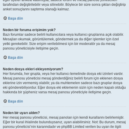
eğer üyeler ankete katılmışsa, sadece forum ve mesaj panosu yöneticileri
tarafından değiştirilebilir veya silinebilir. Böylece bir süre sonra şıkları değiştirip
anket sonuçlarını saptırma olanağı kalmaz.
Başa dön
Neden bir foruma erişimim yok?
Bazı forumlar sadece belirli kullanıcılara veya kullanıcı gruplarına açık olabilir.
Mesajları okumak, görüntülemek, göndermek ya da diğer işlemler için özel
yetki gerekebilir. Size erişim verilebilmesi için bir moderatör ya da mesaj
panosu yöneticisiyle iletişime geçin.
Başa dön
Neden dosya ekleri ekleyemiyorum?
Her forumda, her grupta, veya her kullanıcı temelinde dosya eki izinleri vardır.
Mesaj panosu yöneticisi mesaj gönderdiğiniz belirli forum için eklenen dosya
eklerine izin vermemiş olabilir, ya da muhtemelen sadece bazı gruplar dosya
eki gönderebiliyordur. Eğer dosya eki eklemenin sizin için neden kapalı olduğu
hakkında bir şüpheniz varsa mesaj panosu yöneticiyle iletişime geçin.
Başa dön
Neden bir uyarı aldım?
Her mesaj panosu yöneticisi, mesaj panoları için kendi kurallarını belirlemiştir.
Eğer bir kural ihlalinde bulunduysanız, uyarı alabilirsiniz. Not: Bu durum, mesaj
panosu yöneticisi’nin kararındadır ve phpBB Limited verilen bu uyarı ile ilgili