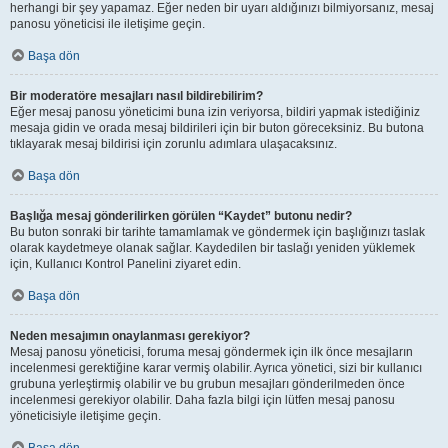
herhangi bir şey yapamaz. Eğer neden bir uyarı aldığınızı bilmiyorsanız, mesaj
panosu yöneticisi ile iletişime geçin.
Başa dön
Bir moderatöre mesajları nasıl bildirebilirim?
Eğer mesaj panosu yöneticimi buna izin veriyorsa, bildiri yapmak istediğiniz
mesaja gidin ve orada mesaj bildirileri için bir buton göreceksiniz. Bu butona
tıklayarak mesaj bildirisi için zorunlu adımlara ulaşacaksınız.
Başa dön
Başlığa mesaj gönderilirken görülen “Kaydet” butonu nedir?
Bu buton sonraki bir tarihte tamamlamak ve göndermek için başlığınızı taslak
olarak kaydetmeye olanak sağlar. Kaydedilen bir taslağı yeniden yüklemek
için, Kullanıcı Kontrol Panelini ziyaret edin.
Başa dön
Neden mesajımın onaylanması gerekiyor?
Mesaj panosu yöneticisi, foruma mesaj göndermek için ilk önce mesajların
incelenmesi gerektiğine karar vermiş olabilir. Ayrıca yönetici, sizi bir kullanıcı
grubuna yerleştirmiş olabilir ve bu grubun mesajları gönderilmeden önce
incelenmesi gerekiyor olabilir. Daha fazla bilgi için lütfen mesaj panosu
yöneticisiyle iletişime geçin.