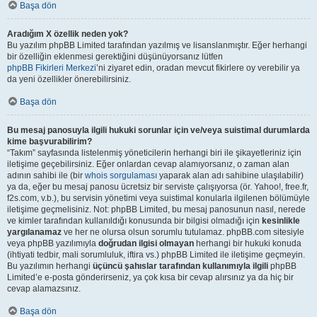
Başa dön
Aradığım X özellik neden yok?
Bu yazılım phpBB Limited tarafından yazılmış ve lisanslanmıştır. Eğer herhangi
bir özelliğin eklenmesi gerektiğini düşünüyorsanız lütfen
phpBB Fikirleri Merkezi
’ni ziyaret edin, oradan mevcut fikirlere oy verebilir ya
da yeni özellikler önerebilirsiniz.
Başa dön
Bu mesaj panosuyla ilgili hukuki sorunlar için ve/veya suistimal durumlarda
kime başvurabilirim?
“Takım” sayfasında listelenmiş yöneticilerin herhangi biri ile şikayetleriniz için
iletişime geçebilirsiniz. Eğer onlardan cevap alamıyorsanız, o zaman alan
adının sahibi ile (bir
whois sorgulaması
yaparak alan adı sahibine ulaşılabilir)
ya da, eğer bu mesaj panosu ücretsiz bir serviste çalışıyorsa (ör. Yahoo!, free.fr,
f2s.com, v.b.), bu servisin yönetimi veya suistimal konularla ilgilenen bölümüyle
iletişime geçmelisiniz. Not: phpBB Limited, bu mesaj panosunun nasıl, nerede
ve kimler tarafından kullanıldığı konusunda bir bilgisi olmadığı için
kesinlikle
yargılanamaz
ve her ne olursa olsun sorumlu tutulamaz. phpBB.com sitesiyle
veya phpBB yazılımıyla
doğrudan ilgisi olmayan
herhangi bir hukuki konuda
(ihtiyati tedbir, mali sorumluluk, iftira vs.) phpBB Limited ile iletişime geçmeyin.
Bu yazılımın herhangi
üçüncü şahıslar tarafından kullanımıyla ilgili
phpBB
Limited’e e-posta gönderirseniz, ya çok kısa bir cevap alırsınız ya da hiç bir
cevap alamazsınız.
Başa dön