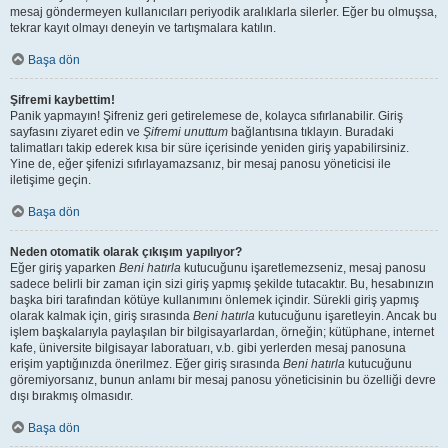
mesaj göndermeyen kullanıcıları periyodik aralıklarla silerler. Eğer bu olmuşsa,
tekrar kayıt olmayı deneyin ve tartışmalara katılın.
Başa dön
Şifremi kaybettim!
Panik yapmayın! Şifreniz geri getirelemese de, kolayca sıfırlanabilir. Giriş
sayfasını ziyaret edin ve
Şifremi unuttum
bağlantısına tıklayın. Buradaki
talimatları takip ederek kısa bir süre içerisinde yeniden giriş yapabilirsiniz.
Yine de, eğer şifenizi sıfırlayamazsanız, bir mesaj panosu yöneticisi ile
iletişime geçin.
Başa dön
Neden otomatik olarak çıkışım yapılıyor?
Eğer giriş yaparken
Beni hatırla
kutucuğunu işaretlemezseniz, mesaj panosu
sadece belirli bir zaman için sizi giriş yapmış şekilde tutacaktır. Bu, hesabınızın
başka biri tarafından kötüye kullanımını önlemek içindir. Sürekli giriş yapmış
olarak kalmak için, giriş sırasında
Beni hatırla
kutucuğunu işaretleyin. Ancak bu
işlem başkalarıyla paylaşılan bir bilgisayarlardan, örneğin; kütüphane, internet
kafe, üniversite bilgisayar laboratuarı, v.b. gibi yerlerden mesaj panosuna
erişim yaptığınızda önerilmez. Eğer giriş sırasında
Beni hatırla
kutucuğunu
göremiyorsanız, bunun anlamı bir mesaj panosu yöneticisinin bu özelliği devre
dışı bırakmış olmasıdır.
Başa dön