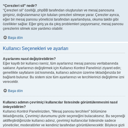
“Çerezleri sil” nedir?
“Çerezleri sil” özelliği, phpBB tarafından oluşturulan ve mesaj panosuna
girişiniz, doğrulanmanız için tutulan çerezleri silmeye yarar. Çerezler ayrıca,
eğer bir mesaj panosu yöneticisi tarafından ayarlandıysa, okuma takibi gibi
özellikler sağlar. Eğer giriş ya da çıkış problemleri yaşıyorsanız, mesaj panosu
çerezlerini silmek size yardımcı olabilir.
Başa dön
Kullanıcı Seçenekleri ve ayarları
Ayarlarımı nasıl değiştirebilirim?
Eğer kayıtlı bir kullanıcı iseniz, tüm ayarlarınız mesaj panosu veritabanında
saklanır. Ayarlarınızı değiştirmek için Kullanıcı Kontrol Panelinizi ziyaret edin;
genellikle sayfaların üst kısmında, kullanıcı adınızın üzerine tıkladığınızda bir
bağlantı bulunur. Bu sistem size tüm ayarlarınızı ve tercihlerinizi değiştirme izni
verecektir.
Başa dön
Kullanıcı adımın çevrimiçi kullanıcılar listesinde görüntülenmesini nasıl
önleyebilirim?
Kullanıcı Kontrol Panelinizden, “Mesaj panosu tercihleri” bölümüne
tıkladığınızda,
Çevrimiçi durumumu gizle
seçeneğini bulacaksınız. Bu seçeneği
aktifleştirdiğinizde kullanıcı adınız, çevrimiçi kullanıcılar listesinde sadece
yöneticiler, moderatörler ve kendiniz tarafından görüntülenecektir. Böylece gizli