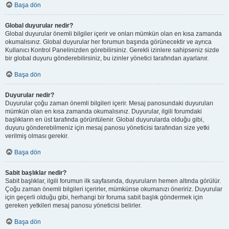
Başa dön
Global duyurular nedir?
Global duyurular önemli bilgiler içerir ve onları mümkün olan en kısa zamanda
okumalısınız. Global duyurular her forumun başında görünecektir ve ayrıca
Kullanıcı Kontrol Panelinizden görebilirsiniz. Gerekli izinlere sahipseniz sizde
bir global duyuru gönderebilirsiniz, bu izinler yönetici tarafından ayarlanır.
Başa dön
Duyurular nedir?
Duyurular çoğu zaman önemli bilgileri içerir. Mesaj panosundaki duyuruları
mümkün olan en kısa zamanda okumalısınız. Duyurular, ilgili forumdaki
başlıkların en üst tarafında görüntülenir. Global duyurularda olduğu gibi,
duyuru gönderebilmeniz için mesaj panosu yöneticisi tarafından size yetki
verilmiş olması gerekir.
Başa dön
Sabit başlıklar nedir?
Sabit başlıklar, ilgili forumun ilk sayfasında, duyuruların hemen altında görülür.
Çoğu zaman önemli bilgileri içerirler, mümkünse okumanızı öneririz. Duyurular
için geçerli olduğu gibi, herhangi bir foruma sabit başlık göndermek için
gereken yetkileri mesaj panosu yöneticisi belirler.
Başa dön