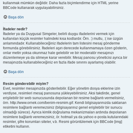
kullanmak mümkün değildir. Daha fazla biçimlendirme için HTML yerine
BBCode kullanarak uygulayabilirsiniz.
Başa dön
İfadeler nedir?
İfadeler ya da Duygusal Simgeler, belirli duygu ifadelerini vermek için
kullanılan küçük resimler halindeki kısa kodlardır. Örn. :) mutlu, :( ise üzgün
anlamındadır. Kullanabileceğiniz ifadelerin tam listesini mesaj gönderme
formunda görebilirsiniz. İfadeleri aşırı derecede kullanmamaya özen gösterin,
onlar metin yoksa okunmaz hale gelebilir ve bir moderatör mesajınızı
düzenlemeye ya da silmeye karar verebilir. Mesaj panosu yöneticisi ayrıca bir
mesajınızda kullanabileceğiniz en fazla ifade sınırını ayarlamış olabilir.
Başa dön
Resim gönderebilir miyim?
Evet, resimler mesajınızda gösterilebilir. Eğer yönetim dosya eklerine izin
verdiyse, resimleri mesaj panosuna yükleyebilirsiniz. Aksi takdirde, genel
erişilebilir bir web sunucusunda depolanan bir resime bağlantı vermelisiniz,
örn. http://www.ornek.com/benim-resmim.gif. Kendi bilgisayarınızda saklanan
resimlere bağlantı veremezsiniz (bilgisayarınız genel erişilebilir bir sunucu
olmadığı sürece). Ayrıca kimlik doğrulama mekanizmaları ardında depolanan
resimlere bağlantı veremezsiniz, ör. hotmail ya da yahoo e-posta kutularındaki
resimler, şifre korumları siteler, v.b. Resmi görüntülemek için BBCode [img]
etiketini kullanın.