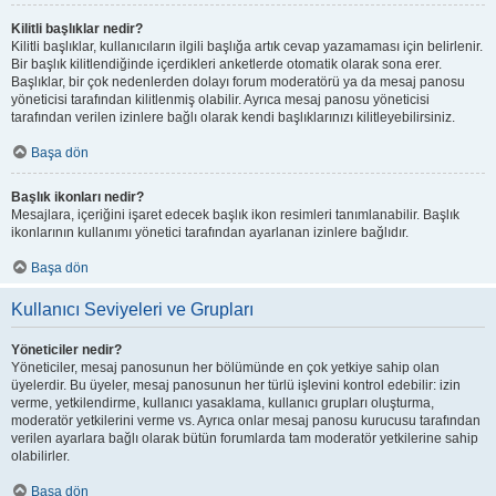
Kilitli başlıklar nedir?
Kilitli başlıklar, kullanıcıların ilgili başlığa artık cevap yazamaması için belirlenir.
Bir başlık kilitlendiğinde içerdikleri anketlerde otomatik olarak sona erer.
Başlıklar, bir çok nedenlerden dolayı forum moderatörü ya da mesaj panosu
yöneticisi tarafından kilitlenmiş olabilir. Ayrıca mesaj panosu yöneticisi
tarafından verilen izinlere bağlı olarak kendi başlıklarınızı kilitleyebilirsiniz.
Başa dön
Başlık ikonları nedir?
Mesajlara, içeriğini işaret edecek başlık ikon resimleri tanımlanabilir. Başlık
ikonlarının kullanımı yönetici tarafından ayarlanan izinlere bağlıdır.
Başa dön
Kullanıcı Seviyeleri ve Grupları
Yöneticiler nedir?
Yöneticiler, mesaj panosunun her bölümünde en çok yetkiye sahip olan
üyelerdir. Bu üyeler, mesaj panosunun her türlü işlevini kontrol edebilir: izin
verme, yetkilendirme, kullanıcı yasaklama, kullanıcı grupları oluşturma,
moderatör yetkilerini verme vs. Ayrıca onlar mesaj panosu kurucusu tarafından
verilen ayarlara bağlı olarak bütün forumlarda tam moderatör yetkilerine sahip
olabilirler.
Başa dön