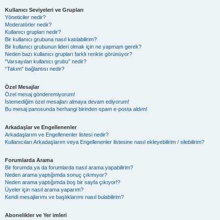
Kullanıcı Seviyeleri ve Grupları
Yöneticiler nedir?
Moderatörler nedir?
Kullanıcı grupları nedir?
Bir kullanıcı grubuna nasıl katılabilirim?
Bir kullanıcı grubunun lideri olmak için ne yapmam gerek?
Neden bazı kullanıcı grupları farklı renkte görünüyor?
“Varsayılan kullanıcı grubu” nedir?
“Takım” bağlantısı nedir?
Özel Mesajlar
Özel mesaj gönderemiyorum!
İstemediğim özel mesajları almaya devam ediyorum!
Bu mesaj panosunda herhangi birinden spam e-posta aldım!
Arkadaşlar ve Engellenenler
Arkadaşlarım ve Engellenenler listesi nedir?
Kullanıcıları Arkadaşlarım veya Engellenenler listesine nasıl ekleyebilirim / silebilirim?
Forumlarda Arama
Bir forumda ya da forumlarda nasıl arama yapabilirim?
Neden arama yaptığımda sonuç çıkmıyor?
Neden arama yaptığımda boş bir sayfa çıkıyor!?
Üyeler için nasıl arama yaparım?
Kendi mesajlarımı ve başlıklarımı nasıl bulabilirim?
Abonelikler ve Yer imleri