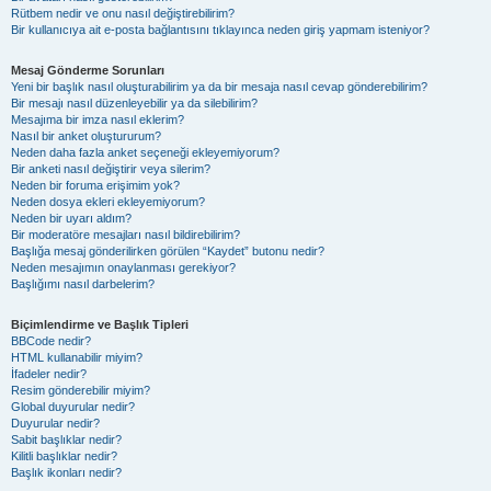
Rütbem nedir ve onu nasıl değiştirebilirim?
Bir kullanıcıya ait e-posta bağlantısını tıklayınca neden giriş yapmam isteniyor?
Mesaj Gönderme Sorunları
Yeni bir başlık nasıl oluşturabilirim ya da bir mesaja nasıl cevap gönderebilirim?
Bir mesajı nasıl düzenleyebilir ya da silebilirim?
Mesajıma bir imza nasıl eklerim?
Nasıl bir anket oluştururum?
Neden daha fazla anket seçeneği ekleyemiyorum?
Bir anketi nasıl değiştirir veya silerim?
Neden bir foruma erişimim yok?
Neden dosya ekleri ekleyemiyorum?
Neden bir uyarı aldım?
Bir moderatöre mesajları nasıl bildirebilirim?
Başlığa mesaj gönderilirken görülen “Kaydet” butonu nedir?
Neden mesajımın onaylanması gerekiyor?
Başlığımı nasıl darbelerim?
Biçimlendirme ve Başlık Tipleri
BBCode nedir?
HTML kullanabilir miyim?
İfadeler nedir?
Resim gönderebilir miyim?
Global duyurular nedir?
Duyurular nedir?
Sabit başlıklar nedir?
Kilitli başlıklar nedir?
Başlık ikonları nedir?