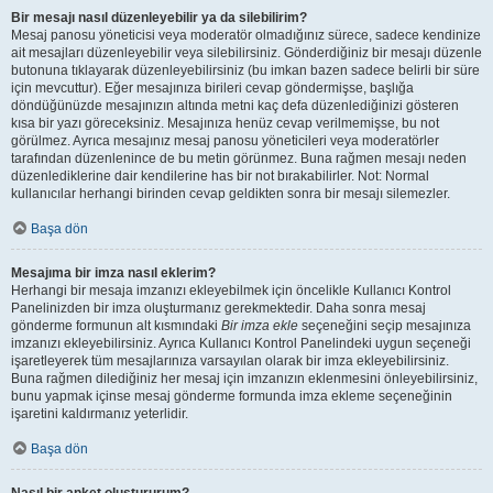
Bir mesajı nasıl düzenleyebilir ya da silebilirim?
Mesaj panosu yöneticisi veya moderatör olmadığınız sürece, sadece kendinize
ait mesajları düzenleyebilir veya silebilirsiniz. Gönderdiğiniz bir mesajı düzenle
butonuna tıklayarak düzenleyebilirsiniz (bu imkan bazen sadece belirli bir süre
için mevcuttur). Eğer mesajınıza birileri cevap göndermişse, başlığa
döndüğünüzde mesajınızın altında metni kaç defa düzenlediğinizi gösteren
kısa bir yazı göreceksiniz. Mesajınıza henüz cevap verilmemişse, bu not
görülmez. Ayrıca mesajınız mesaj panosu yöneticileri veya moderatörler
tarafından düzenlenince de bu metin görünmez. Buna rağmen mesajı neden
düzenlediklerine dair kendilerine has bir not bırakabilirler. Not: Normal
kullanıcılar herhangi birinden cevap geldikten sonra bir mesajı silemezler.
Başa dön
Mesajıma bir imza nasıl eklerim?
Herhangi bir mesaja imzanızı ekleyebilmek için öncelikle Kullanıcı Kontrol
Panelinizden bir imza oluşturmanız gerekmektedir. Daha sonra mesaj
gönderme formunun alt kısmındaki
Bir imza ekle
seçeneğini seçip mesajınıza
imzanızı ekleyebilirsiniz. Ayrıca Kullanıcı Kontrol Panelindeki uygun seçeneği
işaretleyerek tüm mesajlarınıza varsayılan olarak bir imza ekleyebilirsiniz.
Buna rağmen dilediğiniz her mesaj için imzanızın eklenmesini önleyebilirsiniz,
bunu yapmak içinse mesaj gönderme formunda imza ekleme seçeneğinin
işaretini kaldırmanız yeterlidir.
Başa dön