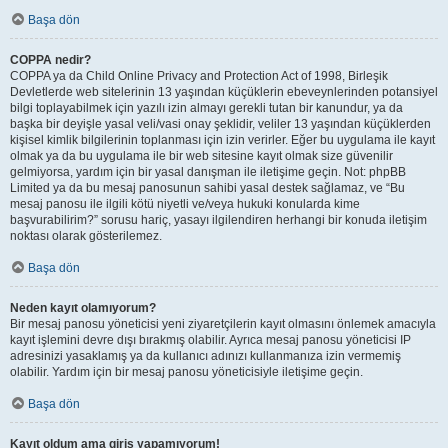
Başa dön
COPPA nedir?
COPPA ya da Child Online Privacy and Protection Act of 1998, Birleşik
Devletlerde web sitelerinin 13 yaşından küçüklerin ebeveynlerinden potansiyel
bilgi toplayabilmek için yazılı izin almayı gerekli tutan bir kanundur, ya da
başka bir deyişle yasal veli/vasi onay şeklidir, veliler 13 yaşından küçüklerden
kişisel kimlik bilgilerinin toplanması için izin verirler. Eğer bu uygulama ile kayıt
olmak ya da bu uygulama ile bir web sitesine kayıt olmak size güvenilir
gelmiyorsa, yardım için bir yasal danışman ile iletişime geçin. Not: phpBB
Limited ya da bu mesaj panosunun sahibi yasal destek sağlamaz, ve “Bu
mesaj panosu ile ilgili kötü niyetli ve/veya hukuki konularda kime
başvurabilirim?” sorusu hariç, yasayı ilgilendiren herhangi bir konuda iletişim
noktası olarak gösterilemez.
Başa dön
Neden kayıt olamıyorum?
Bir mesaj panosu yöneticisi yeni ziyaretçilerin kayıt olmasını önlemek amacıyla
kayıt işlemini devre dışı bırakmış olabilir. Ayrıca mesaj panosu yöneticisi IP
adresinizi yasaklamış ya da kullanıcı adınızı kullanmanıza izin vermemiş
olabilir. Yardım için bir mesaj panosu yöneticisiyle iletişime geçin.
Başa dön
Kayıt oldum ama giriş yapamıyorum!