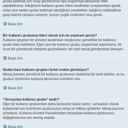
gruba katılmak için onay gerekiyorsa ilgili bağlantıya tıklayarak istek
yapabilirsiniz. İsteğinizin kullanıcı grubu lideri tarafından onaylanması gerek,
onlar size neden gruba katılmak istediğinizi sorabilirler. İsteğiniz reddedilirse
grup liderini rahatsız etmeyin; bunun çeşitli nedenleri olsa gerek.
Başa dön
Bir kullanıcı grubunun lideri olmak için ne yapmam gerek?
Kullanıcı grupları bir yönetici tarafından oluşturulur, genellikle bir kullanıcı
grubu lideri belirlenir. Eğer yeni bir kullanıcı grubu oluşturmak istiyorsanız, ilk
önce bir yöneticiyle iletişime geçmelisiniz; bir özel mesaj göndermeyi deneyin.
Başa dön
Neden bazı kullanıcı grupları farklı renkte görünüyor?
Mesaj panosu yöneticisi bir kullanıcı grubunun üyelerine bir renk belirler, ve bu
grubun üyelerinin kolayca tanınması mümkün olur.
Başa dön
“Varsayılan kullanıcı grubu” nedir?
Eğer bir kullanıcı grubundan daha fazlasının üyesi iseniz, varsayılan olarak
kullanmak için belirlenen grubunuzun rengi ve rütbesi gösterilir. Mesaj panosu
yöneticisi, Kullanıcı Kontrol Panelinizden varsayılan kullanıcı grubunuzu
değiştirmenize izin vermiş olabilir.
Başa dön