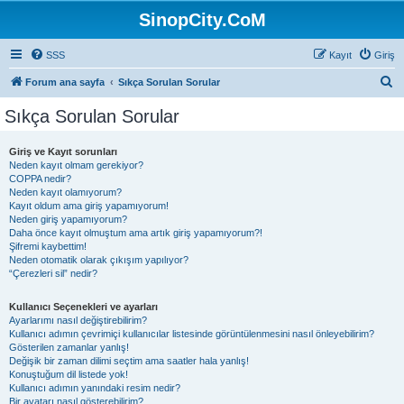
SinopCity.CoM
SSS
Kayıt
Giriş
A
Forum ana sayfa
Sıkça Sorulan Sorular
r
Sıkça Sorulan Sorular
a
Giriş ve Kayıt sorunları
Neden kayıt olmam gerekiyor?
COPPA nedir?
Neden kayıt olamıyorum?
Kayıt oldum ama giriş yapamıyorum!
Neden giriş yapamıyorum?
Daha önce kayıt olmuştum ama artık giriş yapamıyorum?!
Şifremi kaybettim!
Neden otomatik olarak çıkışım yapılıyor?
“Çerezleri sil” nedir?
Kullanıcı Seçenekleri ve ayarları
Ayarlarımı nasıl değiştirebilirim?
Kullanıcı adımın çevrimiçi kullanıcılar listesinde görüntülenmesini nasıl önleyebilirim?
Gösterilen zamanlar yanlış!
Değişik bir zaman dilimi seçtim ama saatler hala yanlış!
Konuştuğum dil listede yok!
Kullanıcı adımın yanındaki resim nedir?
Bir avatarı nasıl gösterebilirim?