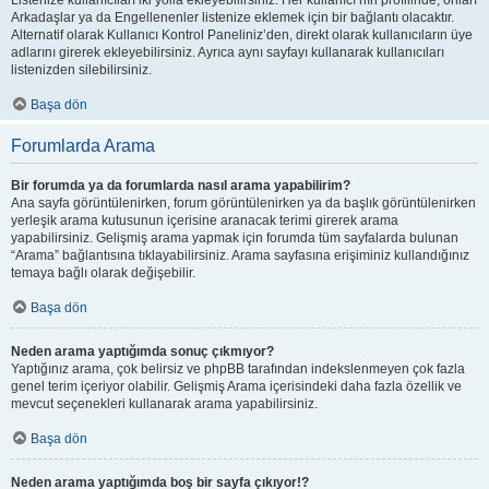
Listenize kullanıcıları iki yolla ekleyebilirsiniz. Her kullanıcı’nın profilinde, onları
Arkadaşlar ya da Engellenenler listenize eklemek için bir bağlantı olacaktır.
Alternatif olarak Kullanıcı Kontrol Paneliniz’den, direkt olarak kullanıcıların üye
adlarını girerek ekleyebilirsiniz. Ayrıca aynı sayfayı kullanarak kullanıcıları
listenizden silebilirsiniz.
Başa dön
Forumlarda Arama
Bir forumda ya da forumlarda nasıl arama yapabilirim?
Ana sayfa görüntülenirken, forum görüntülenirken ya da başlık görüntülenirken
yerleşik arama kutusunun içerisine aranacak terimi girerek arama
yapabilirsiniz. Gelişmiş arama yapmak için forumda tüm sayfalarda bulunan
“Arama” bağlantısına tıklayabilirsiniz. Arama sayfasına erişiminiz kullandığınız
temaya bağlı olarak değişebilir.
Başa dön
Neden arama yaptığımda sonuç çıkmıyor?
Yaptığınız arama, çok belirsiz ve phpBB tarafından indekslenmeyen çok fazla
genel terim içeriyor olabilir. Gelişmiş Arama içerisindeki daha fazla özellik ve
mevcut seçenekleri kullanarak arama yapabilirsiniz.
Başa dön
Neden arama yaptığımda boş bir sayfa çıkıyor!?