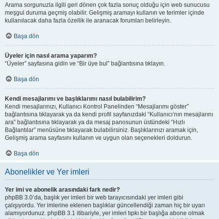
Arama sorgunuzla ilgili geri dönen çok fazla sonuç olduğu için web sunucusu
meşgul duruma geçmiş olabilir. Gelişmiş aramayı kullanın ve terimler içinde
kullanılacak daha fazla özellik ile aranacak forumları belirleyin.
Başa dön
Üyeler için nasıl arama yaparım?
“Üyeler” sayfasına gidin ve “Bir üye bul” bağlantısına tıklayın.
Başa dön
Kendi mesajlarımı ve başlıklarımı nasıl bulabilirim?
Kendi mesajlarınızı, Kullanıcı Kontrol Panelinden “Mesajlarımı göster”
bağlantısına tıklayarak ya da kendi profil sayfanızdaki “Kullanıcı’nın mesajlarını
ara” bağlantısına tıklayarak ya da mesaj panosunun üstündeki “Hızlı
Bağlantılar” menüsüne tıklayarak bulabilirsiniz. Başlıklarınızı aramak için,
Gelişmiş arama sayfasını kullanın ve uygun olan seçenekleri doldurun.
Başa dön
Abonelikler ve Yer imleri
Yer imi ve abonelik arasındaki fark nedir?
phpBB 3.0’da, başlık yer imleri bir web tarayıcısındaki yer imleri gibi
çalışıyordu. Yer imlerine eklenen başlıklar güncellendiği zaman hiç bir uyarı
alamıyordunuz. phpBB 3.1 itibariyle, yer imleri tıpkı bir başlığa abone olmak