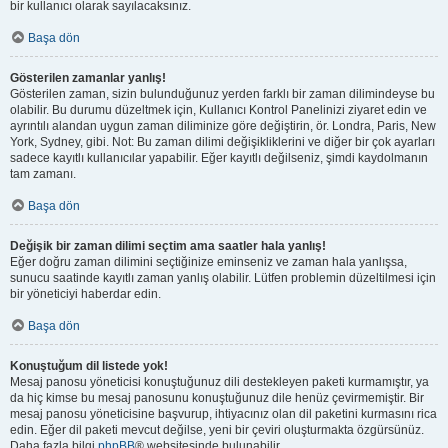
bir kullanıcı olarak sayılacaksınız.
Başa dön
Gösterilen zamanlar yanlış!
Gösterilen zaman, sizin bulunduğunuz yerden farklı bir zaman dilimindeyse bu
olabilir. Bu durumu düzeltmek için, Kullanıcı Kontrol Panelinizi ziyaret edin ve
ayrıntılı alandan uygun zaman diliminize göre değiştirin, ör. Londra, Paris, New
York, Sydney, gibi. Not: Bu zaman dilimi değişikliklerini ve diğer bir çok ayarları
sadece kayıtlı kullanıcılar yapabilir. Eğer kayıtlı değilseniz, şimdi kaydolmanın
tam zamanı.
Başa dön
Değişik bir zaman dilimi seçtim ama saatler hala yanlış!
Eğer doğru zaman dilimini seçtiğinize eminseniz ve zaman hala yanlışsa,
sunucu saatinde kayıtlı zaman yanlış olabilir. Lütfen problemin düzeltilmesi için
bir yöneticiyi haberdar edin.
Başa dön
Konuştuğum dil listede yok!
Mesaj panosu yöneticisi konuştuğunuz dili destekleyen paketi kurmamıştır, ya
da hiç kimse bu mesaj panosunu konuştuğunuz dile henüz çevirmemiştir. Bir
mesaj panosu yöneticisine başvurup, ihtiyacınız olan dil paketini kurmasını rica
edin. Eğer dil paketi mevcut değilse, yeni bir çeviri oluşturmakta özgürsünüz.
Daha fazla bilgi
phpBB
® websitesinde bulunabilir.