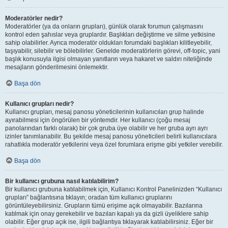
Moderatörler nedir?
Moderatörler (ya da onların grupları), günlük olarak forumun çalışmasını
kontrol eden şahıslar veya gruplardır. Başlıkları değiştirme ve silme yetkisine
sahip olabilirler. Ayrıca moderatör oldukları forumdaki başlıkları kilitleyebilir,
taşıyabilir, silebilir ve bölebilirler. Genelde moderatörlerin görevi, off-topic, yani
başlık konusuyla ilgisi olmayan yanıtların veya hakaret ve saldırı niteliğinde
mesajların gönderilmesini önlemektir.
Başa dön
Kullanıcı grupları nedir?
Kullanıcı grupları, mesaj panosu yöneticilerinin kullanıcıları grup halinde
ayırabilmesi için öngörülen bir yöntemdir. Her kullanıcı (çoğu mesaj
panolarından farklı olarak) bir çok gruba üye olabilir ve her gruba ayrı ayrı
izinler tanımlanabilir. Bu şekilde mesaj panosu yöneticileri belirli kullanıcılara
rahatlıkla moderatör yetkilerini veya özel forumlara erişme gibi yetkiler verebilir.
Başa dön
Bir kullanıcı grubuna nasıl katılabilirim?
Bir kullanıcı grubuna katılabilmek için, Kullanıcı Kontrol Panelinizden “Kullanıcı
grupları” bağlantısına tıklayın; oradan tüm kullanıcı gruplarını
görüntüleyebilirsiniz. Grupların tümü erişime açık olmayabilir. Bazılarına
katılmak için onay gerekebilir ve bazıları kapalı ya da gizli üyeliklere sahip
olabilir. Eğer grup açık ise, ilgili bağlantıya tıklayarak katılabilirsiniz. Eğer bir