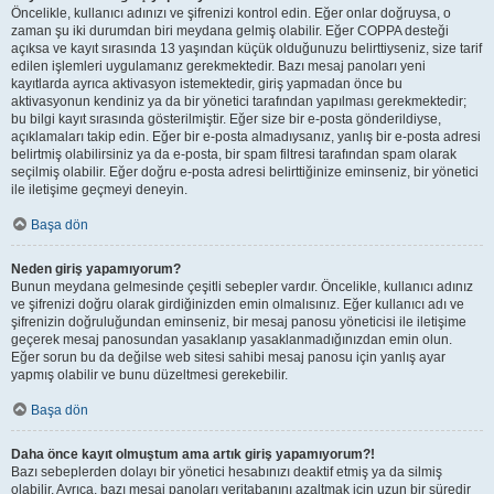
Öncelikle, kullanıcı adınızı ve şifrenizi kontrol edin. Eğer onlar doğruysa, o
zaman şu iki durumdan biri meydana gelmiş olabilir. Eğer COPPA desteği
açıksa ve kayıt sırasında 13 yaşından küçük olduğunuzu belirttiyseniz, size tarif
edilen işlemleri uygulamanız gerekmektedir. Bazı mesaj panoları yeni
kayıtlarda ayrıca aktivasyon istemektedir, giriş yapmadan önce bu
aktivasyonun kendiniz ya da bir yönetici tarafından yapılması gerekmektedir;
bu bilgi kayıt sırasında gösterilmiştir. Eğer size bir e-posta gönderildiyse,
açıklamaları takip edin. Eğer bir e-posta almadıysanız, yanlış bir e-posta adresi
belirtmiş olabilirsiniz ya da e-posta, bir spam filtresi tarafından spam olarak
seçilmiş olabilir. Eğer doğru e-posta adresi belirttiğinize eminseniz, bir yönetici
ile iletişime geçmeyi deneyin.
Başa dön
Neden giriş yapamıyorum?
Bunun meydana gelmesinde çeşitli sebepler vardır. Öncelikle, kullanıcı adınız
ve şifrenizi doğru olarak girdiğinizden emin olmalısınız. Eğer kullanıcı adı ve
şifrenizin doğruluğundan eminseniz, bir mesaj panosu yöneticisi ile iletişime
geçerek mesaj panosundan yasaklanıp yasaklanmadığınızdan emin olun.
Eğer sorun bu da değilse web sitesi sahibi mesaj panosu için yanlış ayar
yapmış olabilir ve bunu düzeltmesi gerekebilir.
Başa dön
Daha önce kayıt olmuştum ama artık giriş yapamıyorum?!
Bazı sebeplerden dolayı bir yönetici hesabınızı deaktif etmiş ya da silmiş
olabilir. Ayrıca, bazı mesaj panoları veritabanını azaltmak için uzun bir süredir