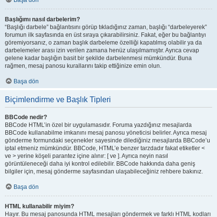
Başa dön
Başlığımı nasıl darbelerim?
“Başlığı darbele” bağlantısını görüp tıkladığınız zaman, başlığı “darbeleyerek”
forumun ilk sayfasında en üst sıraya çıkarabilirsiniz. Fakat, eğer bu bağlantıyı
göremiyorsanız, o zaman başlık darbeleme özelliği kapatılmış olabilir ya da
darbelemeler arası izin verilen zamana henüz ulaşılmamıştır. Ayrıca cevap
gelene kadar başlığın basit bir şekilde darbelenmesi mümkündür. Buna
rağmen, mesaj panosu kurallarını takip ettiğinize emin olun.
Başa dön
Biçimlendirme ve Başlık Tipleri
BBCode nedir?
BBCode HTML’in özel bir uygulamasıdır. Foruma yazdığınız mesajlarda
BBCode kullanabilme imkanını mesaj panosu yöneticisi belirler. Ayrıca mesaj
gönderme formundaki seçenekler sayesinde dilediğiniz mesajlarda BBCode’u
iptal etmeniz mümkündür. BBCode, HTML’e benzer tarzdadır fakat etiketler <
ve > yerine köşeli parantez içine alınır: [ ve ]. Ayrıca neyin nasıl
görüntüleneceği daha iyi kontrol edilebilir. BBCode hakkında daha geniş
bilgiler için, mesaj gönderme sayfasından ulaşabileceğiniz rehbere bakınız.
Başa dön
HTML kullanabilir miyim?
Hayır. Bu mesaj panosunda HTML mesajları göndermek ve farklı HTML kodları