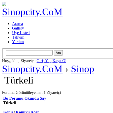
Arama
Gallery
Üye Listesi
Takvim
Yardım
Hoşgeldin, Ziyaretçi:
Giriş Yap
Kayıt Ol
Sinopcity.CoM
›
Sinop
Türkeli
Forumu Görüntüleyenler: 1 Ziyaretçi
Bu Forumu Okundu Say
Türkeli
Konu
/
Konuyu Açan